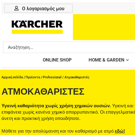
Μετάβαση
Ο λογαριασμός μου
στο
περιεχόμενο
Search
...
ONLINE SHOP
HOME & GARDEN
Αρχική σελίδα
/
Προϊοντα
/
Professional
/ Ατμοκαθαριστές
ΑΤΜΟΚΑΘΑΡΙΣΤΈΣ
Υγιεινή καθαριότητα χωρίς χρήση χημικών ουσιών.
Υγιεινή και
επιφάνεια χωρίς κανένα χημικό απορρυπαντικό. Οι επαγγελματικέ
άνετη και πρακτική χρήση οπουδήποτε.
Μάθετε για την απολύμανση και τον καθαρισμό με ατμό
εδώ!