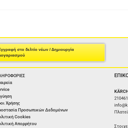
Εγγραφή στο δελτίο νέων / Δημιουργία
Λογαριασμού
ΕΠΙΚ
ΛΗΡΟΦΟΡΙΕΣ
αιρεία
rvice
KÄRCH
γύηση
210461
οι Χρήσης
info@ka
ροστασία Προσωπικών Δεδομένων
Πλατεί
λιτική Cookies
λιτική Απορρήτου
Στοιχε