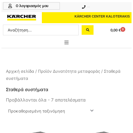
Μετάβαση
Ο λογαριασμός μου
210 4617070
στο
περιεχόμενο
KÄRCHER CENTER KALOTERAKIS
Search
0
0,00
€
Cart
...
ONLINE SHOP
HOME & GARDEN
Αρχική σελίδα
/ Προϊόν Δυνατότητα μεταφοράς / Σταθερά
συστήματα
PROFESSIONAL
Σταθερά συστήματα
ΑΞΕΣΟΥΑΡ
Προβάλλονται όλα - 7 αποτελέσματα
ΚΑΘΑΡΙΣΤΙΚΑ
ΥΠΗΡΕΣΙΕΣ-ΝΕΑ-ΛΥΣΕΙΣ