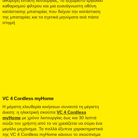
αθόρυβη ένταση λειτουργίας, το ξεχωριστό εργαλείο
καθαρισμού φίλτρου και μια ευανάγνωστη οθόνη
κατάστασης μπαταρίας που δείχνει την κατάσταση
της μπαταρίας και τα σχετικά μηνύματα ανά πάσα
στιγμή
VC 4 Cordless myHome
Η μέγιστη ελευθερία κινήσεων συναντά τη μέγιστη
άνεση: η ηλεκτρική σκούπα
VC 4 Cordless
myHome
με χρόνο λειτουργίας έως και 30 λεπτά
σώζει τον χρήστη από το να χρειάζεται να σύρει ένα
μεγάλο μηχάνημα. Τα πολλά έξυπνα χαρακτηριστικά
της VC 4 Cordless myHome κάνουν το σκούπισμα