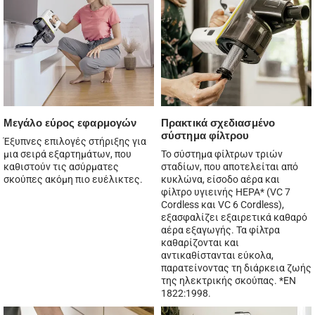
Μεγάλο εύρος εφαρμογών
Πρακτικά σχεδιασμένο
σύστημα φίλτρου
Έξυπνες επιλογές στήριξης για
μια σειρά εξαρτημάτων, που
Το σύστημα φίλτρων τριών
καθιστούν τις ασύρματες
σταδίων, που αποτελείται από
σκούπες ακόμη πιο ευέλικτες.
κυκλώνα, είσοδο αέρα και
φίλτρο υγιεινής HEPA* (VC 7
Cordless και VC 6 Cordless),
εξασφαλίζει εξαιρετικά καθαρό
αέρα εξαγωγής. Τα φίλτρα
καθαρίζονται και
αντικαθίστανται εύκολα,
παρατείνοντας τη διάρκεια ζωής
της ηλεκτρικής σκούπας. *EN
1822:1998.