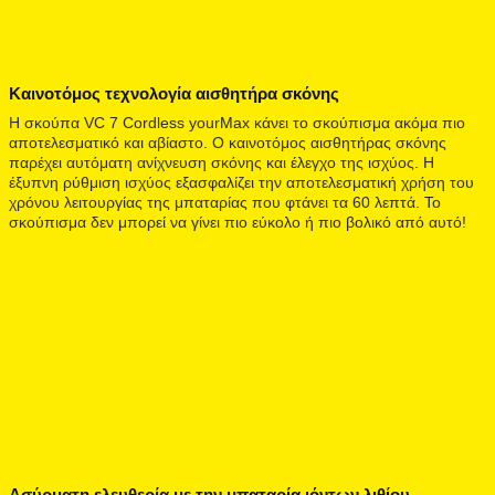
Καινοτόμος τεχνολογία αισθητήρα σκόνης
Η σκούπα VC 7 Cordless yourMax κάνει το σκούπισμα ακόμα πιο
αποτελεσματικό και αβίαστο. Ο καινοτόμος αισθητήρας σκόνης
παρέχει αυτόματη ανίχνευση σκόνης και έλεγχο της ισχύος. Η
έξυπνη ρύθμιση ισχύος εξασφαλίζει την αποτελεσματική χρήση του
χρόνου λειτουργίας της μπαταρίας που φτάνει τα 60 λεπτά. Το
σκούπισμα δεν μπορεί να γίνει πιο εύκολο ή πιο βολικό από αυτό!
Ασύρματη ελευθερία με την μπαταρία ιόντων λιθίου