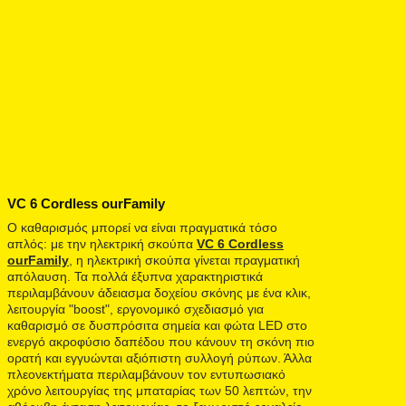
VC 6 Cordless ourFamily
Ο καθαρισμός μπορεί να είναι πραγματικά τόσο
απλός: με την ηλεκτρική σκούπα
VC 6 Cordless
ourFamily
, η ηλεκτρική σκούπα γίνεται πραγματική
απόλαυση. Τα πολλά έξυπνα χαρακτηριστικά
περιλαμβάνουν άδειασμα δοχείου σκόνης με ένα κλικ,
λειτουργία "boost", εργονομικό σχεδιασμό για
καθαρισμό σε δυσπρόσιτα σημεία και φώτα LED στο
ενεργό ακροφύσιο δαπέδου που κάνουν τη σκόνη πιο
ορατή και εγγυώνται αξιόπιστη συλλογή ρύπων. Άλλα
πλεονεκτήματα περιλαμβάνουν τον εντυπωσιακό
χρόνο λειτουργίας της μπαταρίας των 50 λεπτών, την