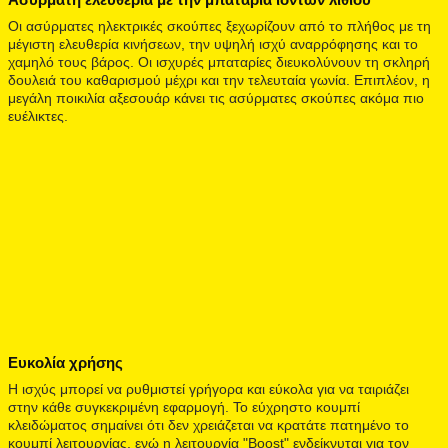
Οι ασύρματες ηλεκτρικές σκούπες ξεχωρίζουν από το πλήθος με τη
μέγιστη ελευθερία κινήσεων, την υψηλή ισχύ αναρρόφησης και το
χαμηλό τους βάρος. Οι ισχυρές μπαταρίες διευκολύνουν τη σκληρή
δουλειά του καθαρισμού μέχρι και την τελευταία γωνία. Επιπλέον, η
μεγάλη ποικιλία αξεσουάρ κάνει τις ασύρματες σκούπες ακόμα πιο
ευέλικτες.
Ευκολία χρήσης
Η ισχύς μπορεί να ρυθμιστεί γρήγορα και εύκολα για να ταιριάζει
στην κάθε συγκεκριμένη εφαρμογή. Το εύχρηστο κουμπί
κλειδώματος σημαίνει ότι δεν χρειάζεται να κρατάτε πατημένο το
κουμπί λειτουργίας, ενώ η λειτουργία "Boost" ενδείκνυται για τον