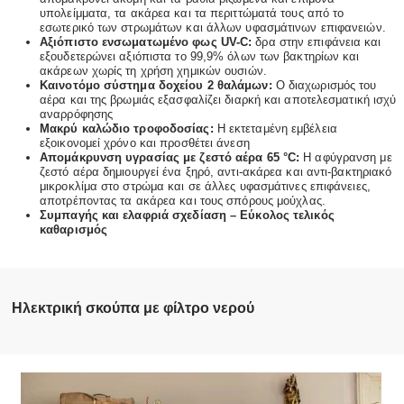
υπολείμματα, τα ακάρεα και τα περιττώματά τους από το
εσωτερικό των στρωμάτων και άλλων υφασμάτινων επιφανειών.
Αξιόπιστο ενσωματωμένο φως UV-C:
δρα στην επιφάνεια και
εξουδετερώνει αξιόπιστα το 99,9% όλων των βακτηρίων και
ακάρεων χωρίς τη χρήση χημικών ουσιών.
Καινοτόμο σύστημα δοχείου 2 θαλάμων:
Ο διαχωρισμός του
αέρα και της βρωμιάς εξασφαλίζει διαρκή και αποτελεσματική ισχύ
αναρρόφησης
Μακρύ καλώδιο τροφοδοσίας:
Η εκτεταμένη εμβέλεια
εξοικονομεί χρόνο και προσθέτει άνεση
Απομάκρυνση υγρασίας με ζεστό αέρα 65 °C:
Η αφύγρανση με
ζεστό αέρα δημιουργεί ένα ξηρό, αντι-ακάρεα και αντι-βακτηριακό
μικροκλίμα στο στρώμα και σε άλλες υφασμάτινες επιφάνειες,
αποτρέποντας τα ακάρεα και τους σπόρους μούχλας.
Συμπαγής και ελαφριά σχεδίαση – Εύκολος τελικός
καθαρισμός
Ηλεκτρική σκούπα με φίλτρο νερού