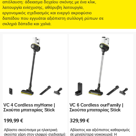
απόλαυση: άδειασμα δοχείου σκόνης με ένα κλικ,
λειτουργία ενίσχυσης, αθόρυβη λειτουργία,
εργονομικός σχεδιασμός και ενεργό ακροφύσιο
δαπέδου που εγγυάται αξιόπιστη συλλογή ρύπων σε
σκληρά δάπεδα και χαλιά.
VC 4 Cordless myHome |
VC 6 Cordless ourFamily |
Σκούπα μπαταρίας Stick
Σκούπα μπαταρίας Stick
199,99
€
329,99
€
Αβίαστο σκούπισμα με ηλεκτρική
Αβίαστος και αξιόπιστος καθαρισμός
σκούπα χάρη στον ελαφρύ σχεδιασμό:
σε μεγαλύτερα νοικοκυριά: Η