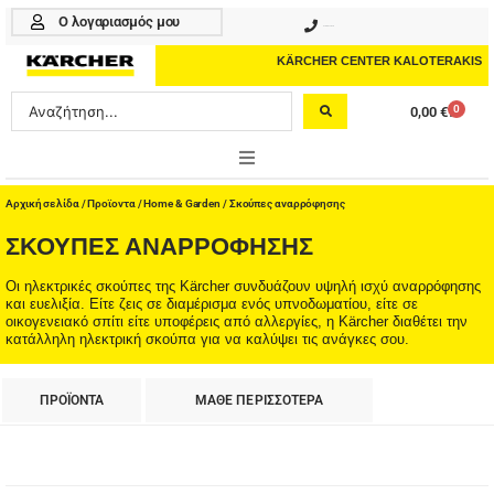
Μετάβαση
Ο λογαριασμός μου
210 4617070
στο
περιεχόμενο
KÄRCHER CENTER KALOTERAKIS
Search
0
0,00
€
Cart
...
ONLINE SHOP
Αρχική σελίδα
/
Προϊοντα
/
Home & Garden
/ Σκούπες αναρρόφησης
ΣΚΟΎΠΕΣ ΑΝΑΡΡΌΦΗΣΗΣ
HOME & GARDEN
Οι ηλεκτρικές σκούπες της Kärcher συνδυάζουν υψηλή ισχύ αναρρόφησης
PROFESSIONAL
και ευελιξία. Είτε ζεις σε διαμέρισμα ενός υπνοδωματίου, είτε σε
οικογενειακό σπίτι είτε υποφέρεις από αλλεργίες, η Kärcher διαθέτει την
κατάλληλη ηλεκτρική σκούπα για να καλύψει τις ανάγκες σου.
ΑΞΕΣΟΥΑΡ
ΚΑΘΑΡΙΣΤΙΚΑ
ΠΡΟΪΟΝΤΑ
ΜΑΘΕ ΠΕΡΙΣΣΟΤΕΡΑ
ΥΠΗΡΕΣΙΕΣ-ΝΕΑ-ΛΥΣΕΙΣ