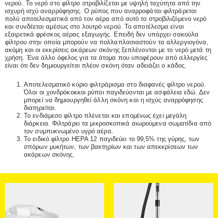
νερού. Το νερό στο φίλτρο στροβιλίζεται με υψηλή ταχύτητα από την
ισχυρή ισχύ αναρρόφησης. Ο ρύπος που αναρροφάται φιλτράρεται
πολύ αποτελεσματικά από τον αέρα από αυτό το στροβιλιζόμενο νερό
και συνδέεται αμέσως στο λουτρό νερού. Το αποτέλεσμα είναι
εξαιρετικά φρέσκος αέρας εξαγωγής. Επειδή δεν υπάρχει σακούλα
φίλτρου στην οποία μπορούν να πολλαπλασιαστούν τα αλλεργιογόνα,
ακόμη και οι εκκρίσεις ακάρεων σκόνης ξεπλένονται με το νερό μετά τη
χρήση. Ένα άλλο όφελος για τα άτομα που υποφέρουν από αλλεργίες
είναι ότι δεν δημιουργείται πλέον σκόνη όταν αδειάζει ο κάδος.
Αποτελεσματικό κύριο φιλτράρισμα στο διαφανές φίλτρο νερού.
Όλοι οι χονδρόκοκκοι ρύποι παγιδεύονται με ασφάλεια εδώ. Δεν
μπορεί να δημιουργηθεί άλλη σκόνη και η ισχύς αναρρόφησης
διατηρείται.
Το ενδιάμεσο φίλτρο πλένεται και επομένως έχει μεγάλη
διάρκεια. Φιλτράρει τα μικροσκοπικά αιωρούμενα σωματίδια από
τον συμπυκνωμένο υγρό αέρα.
Το ειδικό φίλτρο HEPA 12 παγιδεύει το 99,5% της γύρης, των
σπόρων μυκήτων, των βακτηρίων και των απεκκρίσεων των
ακάρεων σκόνης.