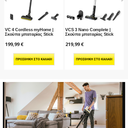
VC 4 Cordless myHome |
VCS 3 Nano Complete |
V
ς
Σκούπα μπαταρίας Stick
Σκούπα μπαταρίας Stick
μ
199,99
€
219,99
€
ΠΡΟΣΘΉΚΗ ΣΤΟ ΚΑΛΆΘΙ
ΠΡΟΣΘΉΚΗ ΣΤΟ ΚΑΛΆΘΙ