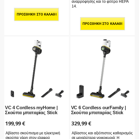
αναρρόφησης και το φίλτρο HEPA
14.
ΠΡΟΣΘΉΚΗ ΣΤΟ ΚΑΛΆΘΙ
ΠΡΟΣΘΉΚΗ ΣΤΟ ΚΑΛΆΘΙ
VC 4 Cordless myHome |
VC 6 Cordless ourFamily |
Σκούπα μπαταρίας Stick
Σκούπα μπαταρίας Stick
199,99
€
329,99
€
Αβίαστο σκούπισμα με ηλεκτρική
Αβίαστος και αξιόπιστος καθαρισμός
σκούπα χάρη στον ελαφρύ
σε μεγαλύτερα νοικοκυριά: Η