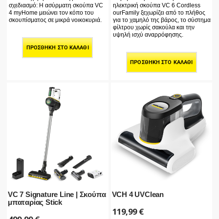
σχεδιασμό: Η ασύρματη σκούπα VC
ηλεκτρική σκούπα VC 6 Cordless
4 myHome μειώνει τον κόπο του
ourFamily ξεχωρίζει από το πλήθος
σκουπίσματος σε μικρά νοικοκυριά.
για το χαμηλό της βάρος, το σύστημα
φίλτρου χωρίς σακούλα και την
υψηλή ισχύ αναρρόφησης.
ΠΡΟΣΘΉΚΗ ΣΤΟ ΚΑΛΆΘΙ
ΠΡΟΣΘΉΚΗ ΣΤΟ ΚΑΛΆΘΙ
VC 7 Signature Line | Σκούπα
VCH 4 UVClean
μπαταρίας Stick
119,99
€