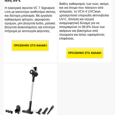
499,99
€
Βαθύς καθαρισμός των ινών, ακόμη
και για άτομα που πάσχουν από
Η ηλεκτρική σκούπα VC 7 Signature
αλλεργίες: το VCH 4 UVClean
Line με καινοτόμο αισθητήρα σκόνης
χρησιμοποιεί υπεριώδη ακτινοβολία
και δεύτερη μπαταρία. Με εργαλείο
UV-C, δόνηση και ισχυρή
καθαρισμού φίλτρου, ακροφύσιο
αναρροφητική δύναμη για να
σχισμών, μίνι βούρτσα turbo, μαλακή
απομακρύνει το 99,9% όλων των
βούρτσα ξεσκονίσματος και επιτοίχιο
ακάρεων και βακτηρίων από
στήριγμα με λειτουργία φόρτισης.
στρώματα και άλλες υφασμάτινες
επιφάνειες.
ΠΡΟΣΘΉΚΗ ΣΤΟ ΚΑΛΆΘΙ
ΠΡΟΣΘΉΚΗ ΣΤΟ ΚΑΛΆΘΙ