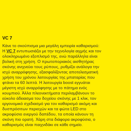
VC 7
Κάνε το σκούπισμα μια μεγάλη εμπειρία καθαρισμού:
Η
VC 7
εντυπωσιάζει με την τεχνολογία αιχμής και τον
ολοκληρωμένο εξοπλισμό της, ενώ παράλληλα είναι
βολική στη χρήση. Ο πρωτοποριακός αισθητήρας
σκόνης ανιχνεύει τους ρύπους, ρυθμίζει ανάλογα την
ισχύ αναρρόφησης, εξασφαλίζοντας αποτελεσματική
χρήση του χρόνου λειτουργίας της μπαταρίας που
φτάνει τα 60 λεπτά. Η λειτουργία boost εγγυάται
μέγιστη ισχύ αναρρόφησης με το πάτημα ενός
κουμπιού. Άλλα πλεονεκτήματα περιλαμβάνουν το
εύκολο άδειασμα του δοχείου σκόνης με 1 κλικ, τον
εργονομικό σχεδιασμό για τον καθαρισμό ακόμη και
δυσπρόσιτων περιοχών και τα φώτα LED στο
ακροφύσιο ενεργού δαπέδου, τα οποία κάνουν τη
σκόνη πιο ορατή. Χάρη στα διάφορα ακροφύσια, ο
καθαρισμός είναι παιχνιδάκι σε κάθε σημείο.