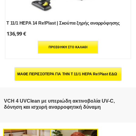
T 11/1 HEPA 14 Re!Plast | Σκούπα ξηρής αναρρόφησης
136,99
€
ΠΡΟΣΘΉΚΗ ΣΤΟ ΚΑΛΆΘΙ
ΜΑΘΕ ΠΕΡΙΣΣΟΤΕΡΑ ΓΙΑ ΤΗΝ T 11/1 HEPA Re!Plast ΕΔΩ
VCH 4 UVClean με υπεριώδη ακτινοβολία UV-C,
δόνηση και ισχυρή αναρροφητική δύναμη