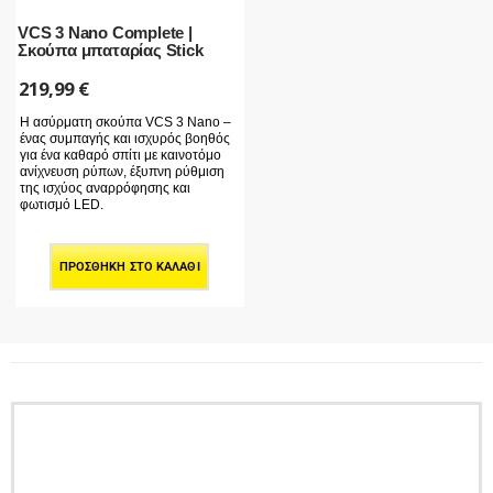
VCS 3 Nano Complete |
Σκούπα μπαταρίας Stick
219,99
€
Η ασύρματη σκούπα VCS 3 Nano –
ένας συμπαγής και ισχυρός βοηθός
για ένα καθαρό σπίτι με καινοτόμο
ανίχνευση ρύπων, έξυπνη ρύθμιση
της ισχύος αναρρόφησης και
φωτισμό LED.
ΠΡΟΣΘΉΚΗ ΣΤΟ ΚΑΛΆΘΙ