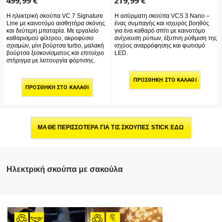
499,99
€
219,99
€
Η ηλεκτρική σκούπα VC 7 Signature
Η ασύρματη σκούπα VCS 3 Nano –
Line με καινοτόμο αισθητήρα σκόνης
ένας συμπαγής και ισχυρός βοηθός
και δεύτερη μπαταρία. Με εργαλείο
για ένα καθαρό σπίτι με καινοτόμο
καθαρισμού φίλτρου, ακροφύσιο
ανίχνευση ρύπων, έξυπνη ρύθμιση της
σχισμών, μίνι βούρτσα turbo, μαλακή
ισχύος αναρρόφησης και φωτισμό
βούρτσα ξεσκονίσματος και επιτοίχιο
LED.
στήριγμα με λειτουργία φόρτισης.
ΠΡΟΣΘΉΚΗ ΣΤΟ ΚΑΛΆΘΙ
ΠΡΟΣΘΉΚΗ ΣΤΟ ΚΑΛΆΘΙ
ΜΑΘΕ ΠΕΡΙΣΣΟΤΕΡΑ ΓΙΑ ΤΙΣ ΣΚΟΥΠΕΣ STICK ΕΔΩ
Ηλεκτρική σκούπα με σακούλα