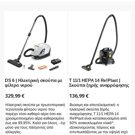
DS 6 | Ηλεκτρική σκούπα με
T 11/1 HEPA 14 Re!Plast |
φίλτρο νερού
Σκούπα ξηρής αναρρόφησης
329,99
€
136,99
€
Ηλεκτρική σκούπα με πρωτοποριακή
Βιώσιμη και αποτελεσματική: η
τεχνολογία φίλτρου νερού που
ηλεκτρική σκούπα ξηρής
παρέχει τόσο καθαρό αέρα όσο και
αναρρόφησης T 11/1 HEPA 14
χρησιμοποιημένο αέρα καθαρισμένο
Re!Plast είναι κατασκευασμένη από
έως και 99,95%. Καλό για όλους - όχι
60% ανακυκλωμένα υλικά¹⁾,
μόνο για τους πάσχοντες από
εξοικονομώντας πόρους και
αλλεργίες.
εντυπωσιάζοντας με την υψηλή ισχύ