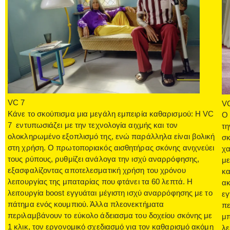
VC 7
VC
Κάνε το σκούπισμα μια μεγάλη εμπειρία καθαρισμού: Η VC
Ο 
7 εντυπωσιάζει με την τεχνολογία αιχμής και τον
τη
ολοκληρωμένο εξοπλισμό της, ενώ παράλληλα είναι βολική
σκ
στη χρήση. Ο πρωτοποριακός αισθητήρας σκόνης ανιχνεύει
χα
τους ρύπους, ρυθμίζει ανάλογα την ισχύ αναρρόφησης,
με
εξασφαλίζοντας αποτελεσματική χρήση του χρόνου
κα
λειτουργίας της μπαταρίας που φτάνει τα 60 λεπτά. Η
ακ
λειτουργία boost εγγυάται μέγιστη ισχύ αναρρόφησης με το
εγ
πάτημα ενός κουμπιού. Άλλα πλεονεκτήματα
πε
περιλαμβάνουν το εύκολο άδειασμα του δοχείου σκόνης με
μπ
1 κλικ, τον εργονομικό σχεδιασμό για τον καθαρισμό ακόμη
λε