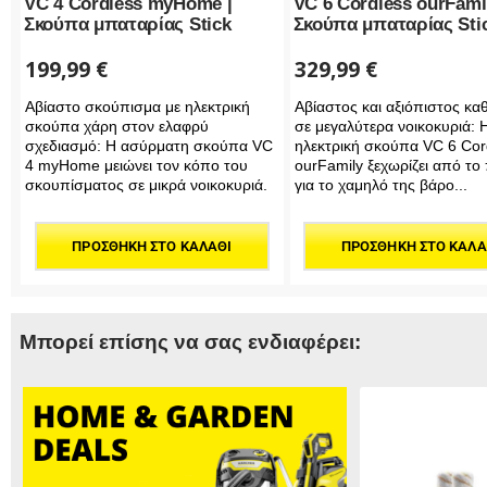
VC 4 Cordless myHome |
VC 6 Cordless ourFamil
Σκούπα μπαταρίας Stick
Σκούπα μπαταρίας Sti
199,99
€
329,99
€
Αβίαστο σκούπισμα με ηλεκτρική
Αβίαστος και αξιόπιστος κα
σκούπα χάρη στον ελαφρύ
σε μεγαλύτερα νοικοκυριά: 
σχεδιασμό: Η ασύρματη σκούπα VC
ηλεκτρική σκούπα VC 6 Cor
4 myHome μειώνει τον κόπο του
ourFamily ξεχωρίζει από το
σκουπίσματος σε μικρά νοικοκυριά.
για το χαμηλό της βάρο...
ΠΡΟΣΘΉΚΗ ΣΤΟ ΚΑΛΆΘΙ
ΠΡΟΣΘΉΚΗ ΣΤΟ ΚΑΛΆ
Μπορεί επίσης να σας ενδιαφέρει: