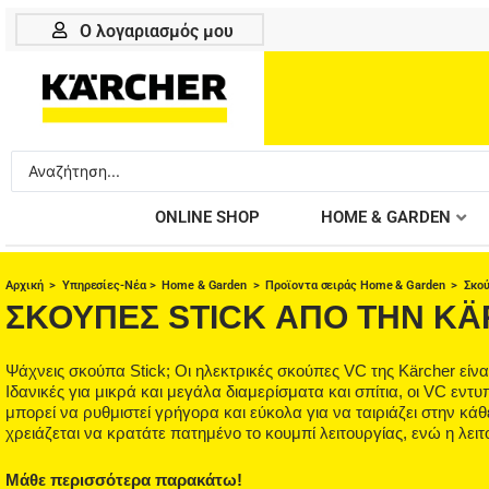
Μετάβαση
Ο λογαριασμός μου
στο
περιεχόμενο
Search
...
ONLINE SHOP
HOME & GARDEN
Αρχική
>
Υπηρεσίες-Νέα
>
Home & Garden
>
Προϊοντα σειράς Home & Garden
> Σκού
ΣΚΟΥΠΕΣ STICK ΑΠΟ ΤΗΝ KÄ
Ψάχνεις σκούπα Stick; Οι ηλεκτρικές σκούπες VC της Kärcher είν
Ιδανικές για μικρά και μεγάλα διαμερίσματα και σπίτια, οι VC εν
μπορεί να ρυθμιστεί γρήγορα και εύκολα για να ταιριάζει στην κά
χρειάζεται να κρατάτε πατημένο το κουμπί λειτουργίας, ενώ η λειτ
Μάθε περισσότερα παρακάτω!