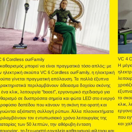
VC 4 
 6 Cordless ourFamily
Η μέγι
καθαρισμός μπορεί να είναι πραγματικά τόσο απλός: με
ηλεκτρ
ν ηλεκτρική σκούπα VC 6 Cordless ourFamily, η ηλεκτρική
λειτου
ούπα γίνεται πραγματική απόλαυση. Τα πολλά έξυπνα
χρειάζ
ρακτηριστικά περιλαμβάνουν άδειασμα δοχείου σκόνης
έξυπνα
 ένα κλικ, λειτουργία “boost”, εργονομικό σχεδιασμό για
το σκο
θαρισμό σε δυσπρόσιτα σημεία και φώτα LED στο ενεργό
κλικ, 
ροφύσιο δαπέδου που κάνουν τη σκόνη πιο ορατή και
εργονο
γυώνται αξιόπιστη συλλογή ρύπων. Άλλα πλεονεκτήματα
που εγ
ριλαμβάνουν τον εντυπωσιακό χρόνο λειτουργίας της
και χαλ
αταρίας των 50 λεπτών, την αθόρυβη ένταση
ιτουργίας, το ξεχωριστό εργαλείο καθαρισμού φίλτρου και