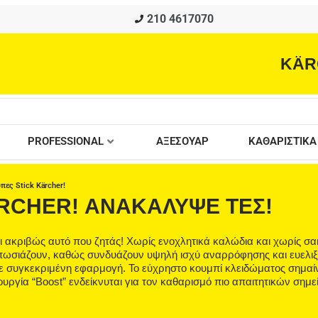
210 4617070
KÄR
PROFESSIONAL
ΑΞΕΣΟΥΑΡ
ΚΑΘΑΡΙΣΤΙΚΑ
πες Stick Kärcher!
RCHER! ΑΝΑΚΑΛΥΨΕ ΤΕΣ!
αι ακριβώς αυτό που ζητάς! Χωρίς ενοχλητικά καλώδια και χωρίς σ
τυπωσιάζουν, καθώς συνδυάζουν υψηλή ισχύ αναρρόφησης και ευελιξί
θε συγκεκριμένη εφαρμογή. Το εύχρηστο κουμπί κλειδώματος σημαίνε
ουργία “Boost” ενδείκνυται για τον καθαρισμό πιο απαιτητικών σημε