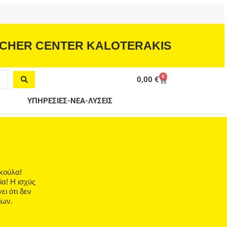
CHER CENTER KALOTERAKIS
0
Cart
0,00
€
ΥΠΗΡΕΣΙΕΣ-ΝΕΑ-ΛΥΣΕΙΣ
ακούλα!
α! Η ισχύς
ι ότι δεν
ίων.