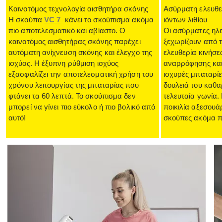
Καινοτόμος τεχνολογία αισθητήρα σκόνης
Ασύρματη ελευθε
Η σκούπα
VC 7
κάνει το σκούπισμα ακόμα
ιόντων λιθίου
πιο αποτελεσματικό και αβίαστο. Ο
Οι ασύρματες ηλ
καινοτόμος αισθητήρας σκόνης παρέχει
ξεχωρίζουν από τ
αυτόματη ανίχνευση σκόνης και έλεγχο της
ελευθερία κινήσε
ισχύος. Η έξυπνη ρύθμιση ισχύος
αναρρόφησης και 
εξασφαλίζει την αποτελεσματική χρήση του
ισχυρές μπαταρίε
χρόνου λειτουργίας της μπαταρίας που
δουλειά του καθα
φτάνει τα 60 λεπτά. Το σκούπισμα δεν
τελευταία γωνία.
μπορεί να γίνει πιο εύκολο ή πιο βολικό από
ποικιλία αξεσουά
αυτό!
σκούπες ακόμα πι