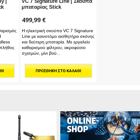
y |
VC 7 Signature Line | Σκούπα
ck
μπαταρίας Stick
499,99
€
θαρισμός
Η ηλεκτρική σκούπα VC 7 Signature
Η
Line με καινοτόμο αισθητήρα σκόνης
dless
και δεύτερη μπαταρία. Με εργαλείο
 πλήθος
καθαρισμού φίλτρου, ακροφύσιο
σχισμών, μίνι βού...
ΘΙ
ΠΡΟΣΘΉΚΗ ΣΤΟ ΚΑΛΆΘΙ