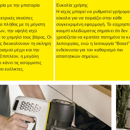
ρία με την μπαταρία
Ευκολία χρήσης
Η ισχύς μπορεί να ρυθμιστεί γρήγορα
εκτρικές σκούπες
εύκολα για να ταιριάζει στην κάθε
ο πλήθος με τη μέγιστη
συγκεκριμένη εφαρμογή. Το εύχρηστ
ων, την υψηλή ισχύ
κουμπί κλειδώματος σημαίνει ότι δεν
το χαμηλό τους βάρος. Οι
χρειάζεται να κρατάτε πατημένο το κ
ς διευκολύνουν τη σκληρή
λειτουργίας, ενώ η λειτουργία “Boost”
ρισμού μέχρι και την
ενδείκνυται για τον καθαρισμό πιο
 Επιπλέον, η μεγάλη
απαιτητικών σημείων.
ρ κάνει τις ασύρματες
ο ευέλικτες.