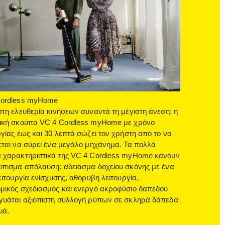
Cordless myHome
στη ελευθερία κινήσεων συναντά τη μέγιστη άνεση: η
ική σκούπα VC 4 Cordless myHome με χρόνο
ργίας έως και 30 λεπτά σώζει τον χρήστη από το να
εται να σύρει ένα μεγάλο μηχάνημα. Τα πολλά
 χαρακτηριστικά της VC 4 Cordless myHome κάνουν
ύπισμα απόλαυση: άδειασμα δοχείου σκόνης με ένα
λειτουργία ενίσχυσης, αθόρυβη λειτουργία,
μικός σχεδιασμός και ενεργό ακροφύσιο δαπέδου
γυάται αξιόπιστη συλλογή ρύπων σε σκληρά δάπεδα
ιά.