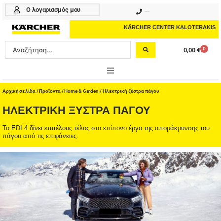
Μετάβαση
Ο λογαριασμός μου
210 4617070
στο
περιεχόμενο
KÄRCHER CENTER KALOTERAKIS
Search
0
0,00
€
Cart
...
ONLINE SHOP
Αρχική σελίδα
/
Προϊοντα
/
Home & Garden
/ Ηλεκτρική ξύστρα πάγου
ΗΛΕΚΤΡΙΚΉ ΞΎΣΤΡΑ ΠΆΓΟΥ
HOME & GARDEN
Το EDI 4 δίνει επιτέλους τέλος στο επίπονο έργο της απομάκρυνσης του
PROFESSIONAL
πάγου από τις επιφάνειες.
ΑΞΕΣΟΥΑΡ
ΚΑΘΑΡΙΣΤΙΚΑ
ΥΠΗΡΕΣΙΕΣ-ΝΕΑ-ΛΥΣΕΙΣ