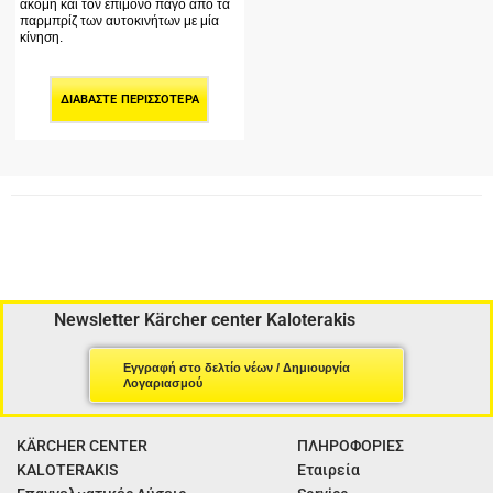
ακόμη και τον επίμονο πάγο από τα
παρμπρίζ των αυτοκινήτων με μία
κίνηση.
ΔΙΑΒΆΣΤΕ ΠΕΡΙΣΣΌΤΕΡΑ
Newsletter Kärcher center Kaloterakis
Εγγραφή στο δελτίο νέων / Δημιουργία
Λογαριασμού
KÄRCHER CENTER
ΠΛΗΡΟΦΟΡΙΕΣ
KALOTERAKIS
Εταιρεία