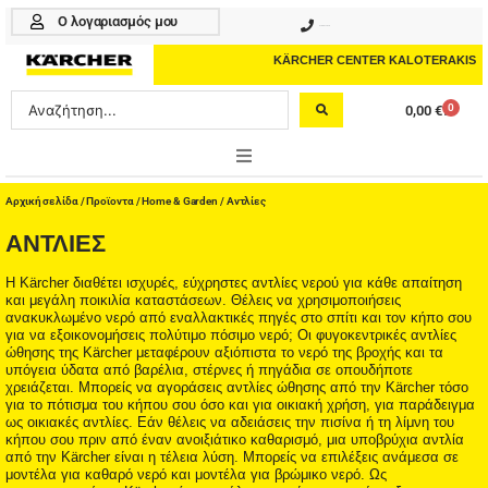
Μετάβαση
Ο λογαριασμός μου
210 4617070
στο
περιεχόμενο
KÄRCHER CENTER KALOTERAKIS
Search
0
0,00
€
Cart
...
ONLINE SHOP
Αρχική σελίδα
/
Προϊοντα
/
Home & Garden
/ Αντλίες
ΑΝΤΛΊΕΣ
HOME & GARDEN
Η Kärcher διαθέτει ισχυρές, εύχρηστες αντλίες νερού για κάθε απαίτηση
PROFESSIONAL
και μεγάλη ποικιλία καταστάσεων. Θέλεις να χρησιμοποιήσεις
ανακυκλωμένο νερό από εναλλακτικές πηγές στο σπίτι και τον κήπο σου
για να εξοικονομήσεις πολύτιμο πόσιμο νερό; Οι φυγοκεντρικές αντλίες
ΑΞΕΣΟΥΑΡ
ώθησης της Kärcher μεταφέρουν αξιόπιστα το νερό της βροχής και τα
υπόγεια ύδατα από βαρέλια, στέρνες ή πηγάδια σε οπουδήποτε
ΚΑΘΑΡΙΣΤΙΚΑ
χρειάζεται. Μπορείς να αγοράσεις αντλίες ώθησης από την Kärcher τόσο
για το πότισμα του κήπου σου όσο και για οικιακή χρήση, για παράδειγμα
ως οικιακές αντλίες. Εάν θέλεις να αδειάσεις την πισίνα ή τη λίμνη του
ΥΠΗΡΕΣΙΕΣ-ΝΕΑ-ΛΥΣΕΙΣ
κήπου σου πριν από έναν ανοιξιάτικο καθαρισμό, μια υποβρύχια αντλία
από την Kärcher είναι η τέλεια λύση. Μπορείς να επιλέξεις ανάμεσα σε
μοντέλα για καθαρό νερό και μοντέλα για βρώμικο νερό. Ως