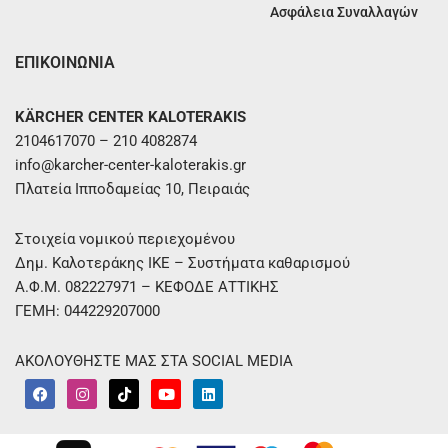
Ασφάλεια Συναλλαγών
ΕΠΙΚΟΙΝΩΝΙΑ
KÄRCHER CENTER KALOTERAKIS
2104617070 – 210 4082874
info@karcher-center-kaloterakis.gr
Πλατεία Ιπποδαμείας 10, Πειραιάς
Στοιχεία νομικού περιεχομένου
Δημ. Καλοτεράκης ΙΚΕ – Συστήματα καθαρισμού
Α.Φ.Μ. 082227971 – ΚΕΦΟΔΕ ΑΤΤΙΚΗΣ
ΓΕΜΗ: 044229207000
ΑΚΟΛΟΥΘΗΣΤΕ ΜΑΣ ΣΤΑ SOCIAL MEDIA
F
I
T
Y
L
a
n
i
o
i
c
s
k
u
n
e
t
t
t
k
b
a
o
u
e