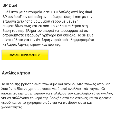
SP Dual
Ευέλικτο με λειτουργία 2 σε 1: Οι διπλές αντλίες dual
SP συνδυάζουν επίπεδη αναρρόφηση έως 1 mm με την
επιλογή άντλησης βρώμικου νερού με μεγέθη
σωματιδίων έως και 20 mm. Το καλάθι φίλτρου στη
βάση του περιβλήματος μπορεί να προσαρμοστεί σε
οποιαδήποτε εφαρμογή γρήγορα και εύκολα. Το SP Dual
είναι τέλειο για την άντληση νερού από πλημμυρισμένα
κελάρια, λίμνες κήπων και πισίνες.
ΜΑΘΕ ΠΕΡΙΣΣΟΤΕΡΑ
Αντλίες κήπου
Το νερό της βρύσης είναι πολύτιμο και ακριβό. Από πολλές απόψεις
λοιπόν, αξίζει να χρησιμοποιείς νερό από εναλλακτικές πηγές. Οι
ιδιοκτήτες κήπων μπορούν να επιλέξουν τον κατάλληλο τύπο αντλίας
για να συλλέγουν το νερό της βροχής από τις στέρνες και τα φρεάτια
νερού και να το χρησιμοποιούν για να ποτίζουν φυτά και
χλοοτάπητες.