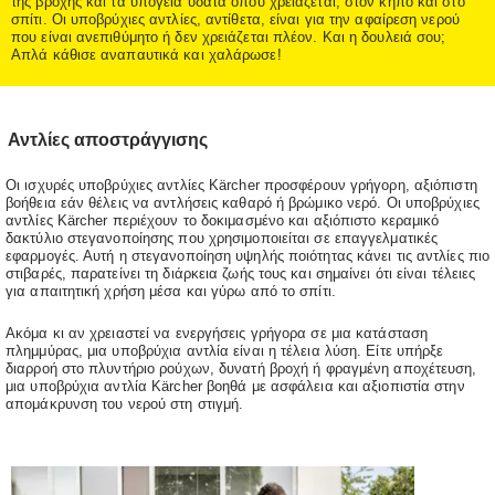
της βροχής και τα υπόγεια ύδατα όπου χρειάζεται, στον κήπο και στο
σπίτι. Οι υποβρύχιες αντλίες, αντίθετα, είναι για την αφαίρεση νερού
που είναι ανεπιθύμητο ή δεν χρειάζεται πλέον. Και η δουλειά σου;
Απλά κάθισε αναπαυτικά και χαλάρωσε!
Αντλίες αποστράγγισης
Οι ισχυρές υποβρύχιες αντλίες Kärcher προσφέρουν γρήγορη, αξιόπιστη
βοήθεια εάν θέλεις να αντλήσεις καθαρό ή βρώμικο νερό. Οι υποβρύχιες
αντλίες Kärcher περιέχουν το δοκιμασμένο και αξιόπιστο κεραμικό
δακτύλιο στεγανοποίησης που χρησιμοποιείται σε επαγγελματικές
εφαρμογές. Αυτή η στεγανοποίηση υψηλής ποιότητας κάνει τις αντλίες πιο
στιβαρές, παρατείνει τη διάρκεια ζωής τους και σημαίνει ότι είναι τέλειες
για απαιτητική χρήση μέσα και γύρω από το σπίτι.
Ακόμα κι αν χρειαστεί να ενεργήσεις γρήγορα σε μια κατάσταση
πλημμύρας, μια υποβρύχια αντλία είναι η τέλεια λύση. Είτε υπήρξε
διαρροή στο πλυντήριο ρούχων, δυνατή βροχή ή φραγμένη αποχέτευση,
μια υποβρύχια αντλία Kärcher βοηθά με ασφάλεια και αξιοπιστία στην
απομάκρυνση του νερού στη στιγμή.