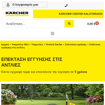
Μετάβαση
Ο λογαριασμός μου
210 4617070
στο
περιεχόμενο
KÄRCHER CENTER KALOTERAKIS
Search
0
0,00
€
Cart
...
ONLINE SHOP
Αρχική
>
Υπηρεσίες-Νέα
>
Υπηρεσίες
>
Home & Garden
>
Επέκταση εγγύησης
> Επέκταση
εγγύησης στις αντλίες
HOME & GARDEN
ΕΠΕΚΤΑΣΗ ΕΓΓΥΗΣΗΣ ΣΤΙΣ
PROFESSIONAL
ΑΝΤΛΙΕΣ
Κάντε εγγραφή τώρα και επεκτείνετε την εγγύηση σε
5 χρόνια
.
ΑΞΕΣΟΥΑΡ
ΚΑΘΑΡΙΣΤΙΚΑ
ΥΠΗΡΕΣΙΕΣ-ΝΕΑ-ΛΥΣΕΙΣ