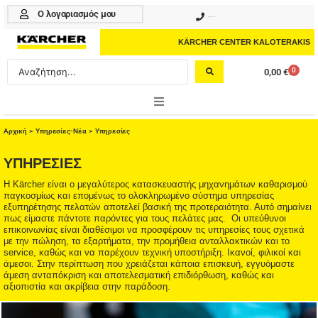
Μετάβαση
Ο λογαριασμός μου
210 4617070
στο
περιεχόμενο
KÄRCHER CENTER KALOTERAKIS
Search
0
0,00
€
Cart
...
ONLINE SHOP
Αρχική
>
Υπηρεσίες-Νέα
>
Υπηρεσίες
HOME & GARDEN
ΥΠΗΡΕΣΙΕΣ
Η Kärcher είναι ο μεγαλύτερος κατασκευαστής μηχανημάτων καθαρισμού
PROFESSIONAL
παγκοσμίως και επομένως το ολοκληρωμένο σύστημα υπηρεσίας
εξυπηρέτησης πελατών αποτελεί βασική της προτεραιότητα. Αυτό σημαίνει
πως είμαστε πάντοτε παρόντες για τους πελάτες μας. Οι υπεύθυνοι
ΑΞΕΣΟΥΑΡ
επικοινωνίας είναι διαθέσιμοι να προσφέρουν τις υπηρεσίες τους σχετικά
με την πώληση, τα εξαρτήματα, την προμήθεια ανταλλακτικών και το
ΚΑΘΑΡΙΣΤΙΚΑ
service, καθώς και να παρέχουν τεχνική υποστήριξη. Ικανοί, φιλικοί και
άμεσοι. Στην περίπτωση που χρειάζεται κάποια επισκευή, εγγυόμαστε
άμεση ανταπόκριση και αποτελεσματική επιδιόρθωση, καθώς και
ΥΠΗΡΕΣΙΕΣ-ΝΕΑ-ΛΥΣΕΙΣ
αξιοπιστία και ακρίβεια στην παράδοση.