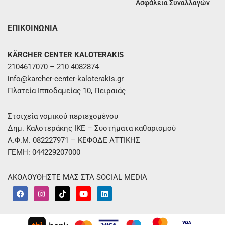
Ασφάλεια Συναλλαγών
ΕΠΙΚΟΙΝΩΝΙΑ
KÄRCHER CENTER KALOTERAKIS
2104617070 – 210 4082874
info@karcher-center-kaloterakis.gr
Πλατεία Ιπποδαμείας 10, Πειραιάς
Στοιχεία νομικού περιεχομένου
Δημ. Καλοτεράκης ΙΚΕ – Συστήματα καθαρισμού
Α.Φ.Μ. 082227971 – ΚΕΦΟΔΕ ΑΤΤΙΚΗΣ
ΓΕΜΗ: 044229207000
ΑΚΟΛΟΥΘΗΣΤΕ ΜΑΣ ΣΤΑ SOCIAL MEDIA
F
I
T
Y
L
a
n
i
o
i
c
s
k
u
n
e
t
t
t
k
b
a
o
u
e