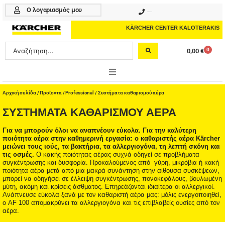
Μετάβαση
Ο λογαριασμός μου
210 4617070
στο
περιεχόμενο
KÄRCHER CENTER KALOTERAKIS
Search
0
0,00
€
Cart
...
ONLINE SHOP
Αρχική σελίδα
/
Προϊοντα
/
Professional
/ Συστήματα καθαρισμού αέρα
ΣΥΣΤΉΜΑΤΑ ΚΑΘΑΡΙΣΜΟΎ ΑΈΡΑ
HOME & GARDEN
Για να μπορούν όλοι να αναπνέουν εύκολα. Για την καλύτερη
PROFESSIONAL
ποιότητα αέρα στην καθημερινή εργασία: ο καθαριστής αέρα Kärcher
μειώνει τους ιούς, τα βακτήρια, τα αλλεργιογόνα, τη λεπτή σκόνη και
τις οσμές.
Ο κακής ποιότητας αέρας συχνά οδηγεί σε προβλήματα
ΑΞΕΣΟΥΑΡ
συγκέντρωσης και δυσφορία. Προκαλούμενος από γύρη, μικρόβια ή κακή
ποιότητα αέρα μετά από μια μακρά συνάντηση στην αίθουσα συσκέψεων,
ΚΑΘΑΡΙΣΤΙΚΑ
μπορεί να οδηγήσει σε έλλειψη συγκέντρωσης, πονοκεφάλους, βουλωμένη
μύτη, ακόμη και κρίσεις άσθματος. Επηρεάζονται ιδιαίτερα οι αλλεργικοί.
Ανάπνευσε εύκολα ξανά με τον καθαριστή αέρα μας: μόλις ενεργοποιηθεί,
ΥΠΗΡΕΣΙΕΣ-ΝΕΑ-ΛΥΣΕΙΣ
ο AF 100 απομακρύνει τα αλλεργιογόνα και τις επιβλαβείς ουσίες από τον
αέρα.