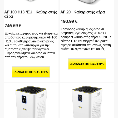
AF 100 H13 *EU | Καθαριστής
AF 20 | Καθαριστής αέρα
αέρα
190,99
€
746,69
€
Γρήγορος καθαρισμός αέρα σε
δωμάτια μεγέθους έως 20 m²: Ο
Εύκολα μεταφερομένος και εξαιρετικά
compact καθαριστής αέρα AF 20 με
αποδοτικός καθαριστής αέρα AF 100
φίλτρο H13 και ενεργού άνθρακα
H13 με αισθητήρα λέιζερ ακριβείας
αφαιρεί αξιόπιστα παθογόνα, λεπτή
και αυτόματη λειτουργία για την
σκόνη, αλλεργιογόνα και οσμές.
αξιόπιστη εξάλειψη παθογόνων
μικροοργανισμών και αερολυμάτων
από τον αέρα του δωματίου.
ΔΙΑΒΆΣΤΕ ΠΕΡΙΣΣΌΤΕΡΑ
ΔΙΑΒΆΣΤΕ ΠΕΡΙΣΣΌΤΕΡΑ