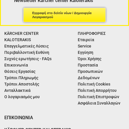
Newsletter Kärcher center Kaloterakis
Εγγραφή στο δελτίο νέων / Δημιουργία
Λογαριασμού
KÄRCHER CENTER
ΠΛΗΡΟΦΟΡΙΕΣ
KALOTERAKIS
Εταιρεία
Επαγγελματικές Λύσεις
Service
Περιβαλλοντική Ευθύνη
Εγγύηση
Συχνές ερωτήσεις - FAQs
Όροι Χρήσης
Επικοινωνία
Προστασία
Θέσεις Εργασίας
Προσωπικών
Τρόποι Πληρωμής
Δεδομένων
Τρόποι Αποστολής
Πολιτική Cookies
Ανταλλακτικά
Πολιτική Απορρήτου
Ο λογαριασμός μου
Πολιτική Επιστροφών
Ασφάλεια Συναλλαγών
ΕΠΙΚΟΙΝΩΝΙΑ