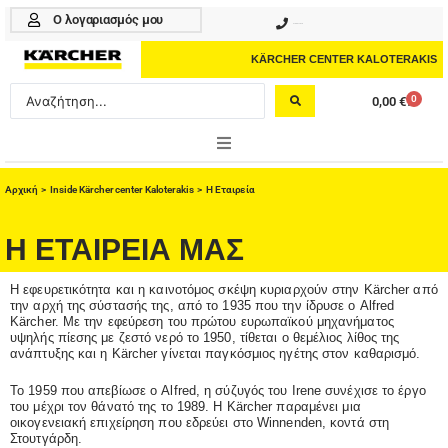
Μετάβαση
Ο λογαριασμός μου
210 4617070
στο
περιεχόμενο
KÄRCHER CENTER KALOTERAKIS
Search
0
0,00
€
Cart
...
ONLINE SHOP
Αρχική
>
Inside Kärcher center Kaloterakis
> Η Εταιρεία
HOME & GARDEN
Η ΕΤΑΙΡΕΙΑ ΜΑΣ
PROFESSIONAL
Η εφευρετικότητα και η καινοτόμος σκέψη κυριαρχούν στην Kärcher από
την αρχή της σύστασής της, από το 1935 που την ίδρυσε ο Alfred
ΑΞΕΣΟΥΑΡ
Kärcher. Με την εφεύρεση του πρώτου ευρωπαϊκού μηχανήματος
υψηλής πίεσης με ζεστό νερό το 1950, τίθεται ο θεμέλιος λίθος της
ανάπτυξης και η Kärcher γίνεται παγκόσμιος ηγέτης στον καθαρισμό.
ΚΑΘΑΡΙΣΤΙΚΑ
Το 1959 που απεβίωσε ο Alfred, η σύζυγός του Irene συνέχισε το έργο
ΥΠΗΡΕΣΙΕΣ-ΝΕΑ-ΛΥΣΕΙΣ
του μέχρι τον θάνατό της το 1989. Η Kärcher παραμένει μια
οικογενειακή επιχείρηση που εδρεύει στο Winnenden, κοντά στη
Στουτγάρδη.