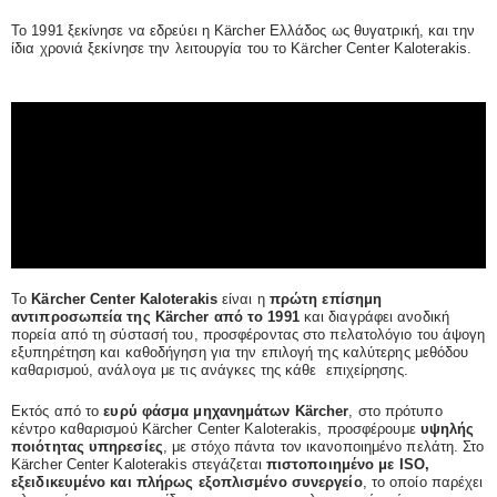
Το 1991 ξεκίνησε να εδρεύει η Kärcher Ελλάδος ως θυγατρική, και την
ίδια χρονιά ξεκίνησε την λειτουργία του το Kärcher Center Kaloterakis.
Το
Kärcher Center Kaloterakis
είναι η
πρώτη επίσημη
αντιπροσωπεία της Kärcher από το 1991
και διαγράφει ανοδική
πορεία από τη σύστασή του, προσφέροντας στο πελατολόγιο του άψογη
εξυπηρέτηση και καθοδήγηση για την επιλογή της καλύτερης μεθόδου
καθαρισμού, ανάλογα με τις ανάγκες της κάθε επιχείρησης.
Εκτός από το
ευρύ φάσμα μηχανημάτων Kärcher
, στο πρότυπο
κέντρο καθαρισμού Kärcher Center Kaloterakis, προσφέρουμε
υψηλής
ποιότητας υπηρεσίες
, με στόχο πάντα τον ικανοποιημένο πελάτη. Στο
Kärcher Center Kaloterakis στεγάζεται
πιστοποιημένο με
ISO,
εξειδικευμένο και πλήρως εξοπλισμένο συνεργείο
, το οποίο παρέχει