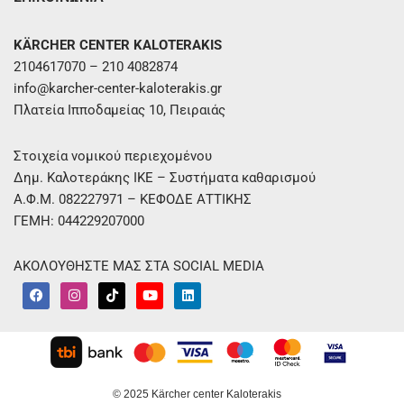
KÄRCHER CENTER KALOTERAKIS
2104617070 – 210 4082874
info@karcher-center-kaloterakis.gr
Πλατεία Ιπποδαμείας 10, Πειραιάς
Στοιχεία νομικού περιεχομένου
Δημ. Καλοτεράκης ΙΚΕ – Συστήματα καθαρισμού
Α.Φ.Μ. 082227971 – ΚΕΦΟΔΕ ΑΤΤΙΚΗΣ
ΓΕΜΗ: 044229207000
ΑΚΟΛΟΥΘΗΣΤΕ ΜΑΣ ΣΤΑ SOCIAL MEDIA
F
I
T
Y
L
a
n
i
o
i
c
s
k
u
n
e
t
t
t
k
b
a
o
u
e
o
g
k
b
d
o
r
e
i
k
a
n
m
© 2025 Kärcher center Kaloterakis