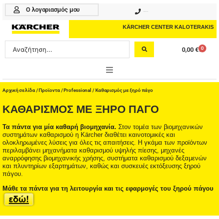
Μετάβαση
Ο λογαριασμός μου
210 4617070
στο
περιεχόμενο
KÄRCHER CENTER KALOTERAKIS
Search
0
0,00
€
Cart
...
ONLINE SHOP
Αρχική σελίδα
/
Προϊοντα
/
Professional
/ Καθαρισμός με ξηρό πάγο
ΚΑΘΑΡΙΣΜΌΣ ΜΕ ΞΗΡΌ ΠΆΓΟ
HOME & GARDEN
Τα πάντα για μία καθαρή βιομηχανία.
Στον τομέα των βιομηχανικών
PROFESSIONAL
συστημάτων καθαρισμού η Kärcher διαθέτει καινοτομικές και
ολοκληρωμένες λύσεις για όλες τις απαιτήσεις. Η γκάμα των προϊόντων
περιλαμβάνει μηχανήματα καθαρισμού υψηλής πίεσης, μηχανές
ΑΞΕΣΟΥΑΡ
αναρρόφησης βιομηχανικής χρήσης, συστήματα καθαρισμού δεξαμενών
και πλυντηρίων εξαρτημάτων, καθώς και συσκευές εκτόξευσης ξηρού
ΚΑΘΑΡΙΣΤΙΚΑ
πάγου.
Μάθε τα πάντα για τη λειτουργία και τις εφαρμογές του ξηρού πάγου
ΥΠΗΡΕΣΙΕΣ-ΝΕΑ-ΛΥΣΕΙΣ