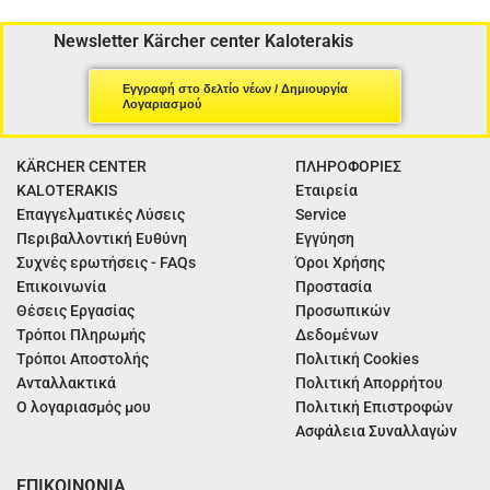
Newsletter Kärcher center Kaloterakis
Εγγραφή στο δελτίο νέων / Δημιουργία
Λογαριασμού
KÄRCHER CENTER
ΠΛΗΡΟΦΟΡΙΕΣ
KALOTERAKIS
Εταιρεία
Επαγγελματικές Λύσεις
Service
Περιβαλλοντική Ευθύνη
Εγγύηση
Συχνές ερωτήσεις - FAQs
Όροι Χρήσης
Επικοινωνία
Προστασία
Θέσεις Εργασίας
Προσωπικών
Τρόποι Πληρωμής
Δεδομένων
Τρόποι Αποστολής
Πολιτική Cookies
Ανταλλακτικά
Πολιτική Απορρήτου
Ο λογαριασμός μου
Πολιτική Επιστροφών
Ασφάλεια Συναλλαγών
ΕΠΙΚΟΙΝΩΝΙΑ