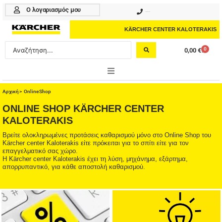
Μετάβαση
Ο λογαριασμός μου
210 4617070
στο
περιεχόμενο
KÄRCHER CENTER KALOTERAKIS
Search
0
0,00
€
Cart
...
ONLINE SHOP
Αρχική
>
Online Shop
ONLINE SHOP KÄRCHER CENTER
HOME & GARDEN
KALOTERAKIS
PROFESSIONAL
Βρείτε ολοκληρωμένες προτάσεις καθαρισμού μόνο στο Online Shop του
Kärcher center Kaloterakis είτε πρόκειται για το σπίτι είτε για τον
επαγγελματικό σας χώρο.
ΑΞΕΣΟΥΑΡ
Η Kärcher center Kaloterakis έχει τη λύση, μηχάνημα, εξάρτημα,
απορρυπαντικό, για κάθε αποστολή καθαρισμού.
ΚΑΘΑΡΙΣΤΙΚΑ
ΥΠΗΡΕΣΙΕΣ-ΝΕΑ-ΛΥΣΕΙΣ