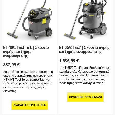
NT 40/1 Tact Te L | Σκούπα
NT 65/2 Tact² | Σκούπα υγρής
υγρής και ξηρής
και ξηρής αναρρόφησης
αναρρόφησης
1.636,99
€
887,99
€
Η NT 65/2 Tact² είναι εξοπλισμένη με
standard ολοκληρωμένο αντιστατικό
Στιβαρή και εύκολη στη μεταφορά: η
πακέτο ως standard, το οποίο είναι
σκούπα υγρής/ξηρής αναρρόφησης
κατάλληλο ακόμα και για μεγάλες
NT 40/1 Tact Te με φίλτρο Tact και
ποσότητες λεπτόκοκκης σκόνης.
κάδο 40 λίτρων για μεγάλα χρονικά
διαστήματα λειτουργίας, χωρίς
διακοπές.
ΠΡΟΣΘΉΚΗ ΣΤΟ ΚΑΛΆΘΙ
ΔΙΑΒΆΣΤΕ ΠΕΡΙΣΣΌΤΕΡΑ