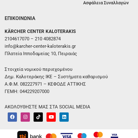
Ασφάλεια Συναλλαγών
ΕΠΙΚΟΙΝΩΝΙΑ
KÄRCHER CENTER KALOTERAKIS
2104617070 – 210 4082874
info@karcher-center-kaloterakis.gr
Πλατεία Ιπποδαμείας 10, Πειραιάς
Στοιχεία νομικού περιεχομένου
Δημ. Καλοτεράκης ΙΚΕ – Συστήματα καθαρισμού
Α.Φ.Μ. 082227971 – ΚΕΦΟΔΕ ΑΤΤΙΚΗΣ
ΓΕΜΗ: 044229207000
ΑΚΟΛΟΥΘΗΣΤΕ ΜΑΣ ΣΤΑ SOCIAL MEDIA
F
I
T
Y
L
a
n
i
o
i
c
s
k
u
n
e
t
t
t
k
b
a
o
u
e
o
g
k
b
d