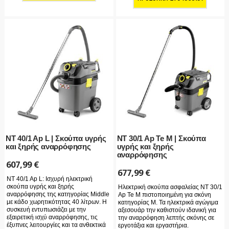
NT 40/1 Ap L | Σκούπα υγρής
NT 30/1 Ap Te M | Σκούπα
και ξηρής αναρρόφησης
υγρής και ξηρής
αναρρόφησης
607,99
€
677,99
€
NT 40/1 Ap L: Ισχυρή ηλεκτρική
σκούπα υγρής και ξηρής
Ηλεκτρική σκούπα ασφαλείας NT 30/1
αναρρόφησης της κατηγορίας Middle
Ap Te M πιστοποιημένη για σκόνη
με κάδο χωρητικότητας 40 λίτρων. Η
κατηγορίας M. Τα ηλεκτρικά αγώγιμα
συσκευή εντυπωσιάζει με την
αξεσουάρ την καθιστούν ιδανική για
εξαιρετική ισχύ αναρρόφησης, τις
την αναρρόφηση λεπτής σκόνης σε
έξυπνες λειτουργίες και τα ανθεκτικά
εργοτάξια και εργαστήρια.