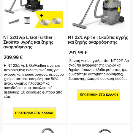
NT 22/1 Ap L Go!Further |
NT 22/1 Ap Te | Σκούπα υγρής
Σκούπα υγρής και ξηρής
και ξηρής αναρρόφησης
αναρρόφησης
291,99
€
209,99
€
Ιδανική για επαγγελματίες: NT 22/1 Ap
σκούπα αναρρόφησης υγρών και
Η NT 22/1 Ap L Go!Further είναι μια
ξηρών ρύπων με έξοδο ρεύματος (με
περιορισμένη έκδοση σκούπας για
δυνατότητα αυτόματης εκκίνησης).
υγρούς και ξηρούς ρύπους, σε μαύρο
Συμπαγής, ελαφριά συσκευή εισόδου.
χρώμα, κατασκευασμένη από 50%
ανακυκλωμένο πλαστικό¹⁾ και
συνοδεύεται από αποκλειστικά
αξεσουάρ: 10 σακούλες φίλτρου από
ΠΡΟΣΘΉΚΗ ΣΤΟ ΚΑΛΆΘΙ
φλις.
ΠΡΟΣΘΉΚΗ ΣΤΟ ΚΑΛΆΘΙ