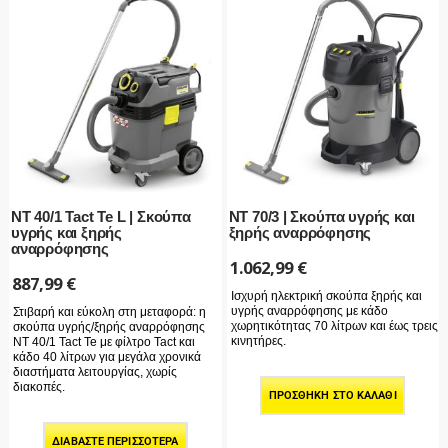
NT 40/1 Tact Te L | Σκούπα
NT 70/3 | Σκούπα υγρής και
υγρής και ξηρής
ξηρής αναρρόφησης
αναρρόφησης
1.062,99
€
887,99
€
Ισχυρή ηλεκτρική σκούπα ξηρής και
υγρής αναρρόφησης με κάδο
Στιβαρή και εύκολη στη μεταφορά: η
χωρητικότητας 70 λίτρων και έως τρεις
σκούπα υγρής/ξηρής αναρρόφησης
κινητήρες.
NT 40/1 Tact Te με φίλτρο Tact και
κάδο 40 λίτρων για μεγάλα χρονικά
διαστήματα λειτουργίας, χωρίς
διακοπές.
ΠΡΟΣΘΉΚΗ ΣΤΟ ΚΑΛΆΘΙ
ΔΙΑΒΆΣΤΕ ΠΕΡΙΣΣΌΤΕΡΑ