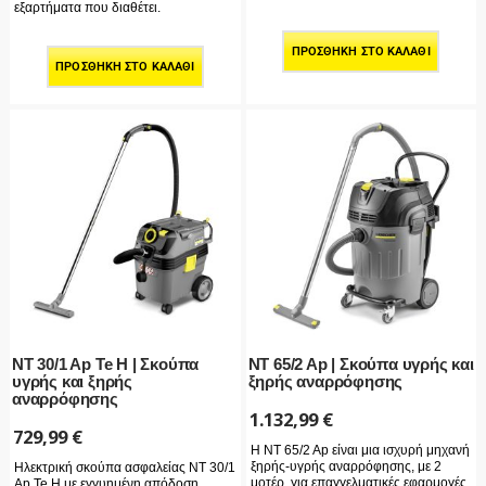
εξαρτήματα που διαθέτει.
ΠΡΟΣΘΉΚΗ ΣΤΟ ΚΑΛΆΘΙ
ΠΡΟΣΘΉΚΗ ΣΤΟ ΚΑΛΆΘΙ
NT 30/1 Ap Te H | Σκούπα
NT 65/2 Ap | Σκούπα υγρής και
υγρής και ξηρής
ξηρής αναρρόφησης
αναρρόφησης
1.132,99
€
729,99
€
Η NT 65/2 Ap είναι μια ισχυρή μηχανή
ξηρής-υγρής αναρρόφησης, με 2
Ηλεκτρική σκούπα ασφαλείας NT 30/1
μοτέρ, για επαγγελματικές εφαρμογές.
Ap Te H με εγγυημένη απόδοση