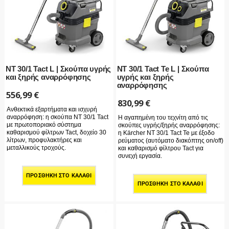
NT 30/1 Tact L | Σκούπα υγρής
NT 30/1 Tact Te L | Σκούπα
και ξηρής αναρρόφησης
υγρής και ξηρής
αναρρόφησης
556,99
€
830,99
€
Ανθεκτικά εξαρτήματα και ισχυρή
αναρρόφηση: η σκούπα NT 30/1 Tact
Η αγαπημένη του τεχνίτη από τις
με πρωτοποριακό σύστημα
σκούπες υγρής/ξηρής αναρρόφησης:
καθαρισμού φίλτρων Tact, δοχείο 30
η Kärcher NT 30/1 Tact Te με έξοδο
λίτρων, προφυλακτήρες και
ρεύματος (αυτόματο διακόπτης on/off)
μεταλλικούς τροχούς.
και καθαρισμό φίλτρου Tact για
συνεχή εργασία.
ΠΡΟΣΘΉΚΗ ΣΤΟ ΚΑΛΆΘΙ
ΠΡΟΣΘΉΚΗ ΣΤΟ ΚΑΛΆΘΙ