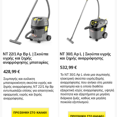
NT 22/1 Ap Bp L | Σκούπα
NT 30/1 Ap L | Σκούπα υγρής
υγρής και ξηρής
και ξηρής αναρρόφησης
αναρρόφησης μπαταρίας
532,99
€
428,99
€
Το NT 30/1 Ap L είναι μια συμπαγής
ηλεκτρική σκούπα υγρής/ξηρής
Συμπαγής και ευέλικτη
αναρρόφησης που ανήκει στη μεσαία
μπαταριοκίνητη σκούπα υγρής και
κατηγορία και η οποία διαθέτει
ξηρής αναρρόφησης NT 22/1 Ap Bp
εξαιρετική ισχύς αναρρόφησης, υψηλή
εντυπωσιάζει επίσης για απαιτητικές
ποιότητα και εξαρτήματα με μεγάλη
εφαρμογές υγρής και ξηρής
διάρκεια ζωής, καθώς και μεγάλη
αναρρόφησης.
ποικιλία εξοπλισμού.
ΠΡΟΣΘΉΚΗ ΣΤΟ ΚΑΛΆΘΙ
ΠΡΟΣΘΉΚΗ ΣΤΟ ΚΑΛΆΘΙ