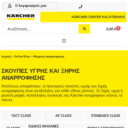
Μετάβαση
Ο λογαριασμός μου
210 4617070
στο
περιεχόμενο
KÄRCHER CENTER KALOTERAKIS
Search
0
0,00
€
Cart
...
ONLINE SHOP
Αρχική
>
Online Shop
>
Μηχανές αναρρόφησης
HOME & GARDEN
ΣΚΟΎΠΕΣ ΥΓΡΉΣ ΚΑΙ ΞΗΡΉΣ
ΑΝΑΡΡΌΦΗΣΗΣ
PROFESSIONAL
Απολύτως απαραίτητες: οι ηλεκτρικές σκούπες υγρής και ξηρής
ΑΞΕΣΟΥΑΡ
αναρρόφησης είναι κατάλληλες για κάθε είδους ρύπους. Σε ξηρή, υγρή ή
ρευστή μορφή: κατάλληλες συσκευές της Kärcher αναρροφούν απλώς τα
πάντα.
ΚΑΘΑΡΙΣΤΙΚΑ
ΥΠΗΡΕΣΙΕΣ-ΝΕΑ-ΛΥΣΕΙΣ
TACT CLASS
AP CLASS
STANDARD CLASS
ΕΙΔΙΚΕΣ ΜΗΧΑΝΕΣ