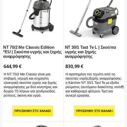
NT 70/2 Me Classic Edition
NT 30/1 Tact Te L | Σκούπα
*EU | Σκούπα υγρής και ξηρής
υγρής και ξηρής
αναρρόφησης
αναρρόφησης
644,99
€
830,99
€
Η NT 70/2 Me Classic είναι μια
Η αγαπημένη του τεχνίτη από τις
στιβαρή, ισχυρή και εύχρηστη
σκούπες υγρής/ξηρής αναρρόφησης:
ηλεκτρική σκούπα υγρής και ξηρής
η Kärcher NT 30/1 Tact Te με έξοδο
αναρρόφησης με δύο κινητήρες και
ρεύματος (αυτόματο διακόπτης on/off)
δοχείο 70 λίτρων για χονδροειδείς
και καθαρισμό φίλτρου Tact για
ρύπους, σκόνη και υγρά.
συνεχή εργασία.
ΠΡΟΣΘΉΚΗ ΣΤΟ ΚΑΛΆΘΙ
ΠΡΟΣΘΉΚΗ ΣΤΟ ΚΑΛΆΘΙ