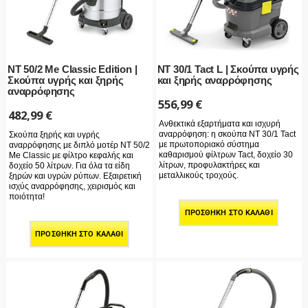
NT 50/2 Me Classic Edition |
NT 30/1 Tact L | Σκούπα υγρής
Σκούπα υγρής και ξηρής
και ξηρής αναρρόφησης
αναρρόφησης
556,99
€
482,99
€
Ανθεκτικά εξαρτήματα και ισχυρή
αναρρόφηση: η σκούπα NT 30/1 Tact
Σκούπα ξηρής και υγρής
με πρωτοποριακό σύστημα
αναρρόφησης με διπλό μοτέρ ΝΤ 50/2
καθαρισμού φίλτρων Tact, δοχείο 30
Me Classic με φίλτρο κεφαλής και
λίτρων, προφυλακτήρες και
δοχείο 50 λίτρων. Για όλα τα είδη
μεταλλικούς τροχούς.
ξηρών και υγρών ρύπων. Εξαιρετική
ισχύς αναρρόφησης, χειρισμός και
ποιότητα!
ΠΡΟΣΘΉΚΗ ΣΤΟ ΚΑΛΆΘΙ
ΠΡΟΣΘΉΚΗ ΣΤΟ ΚΑΛΆΘΙ