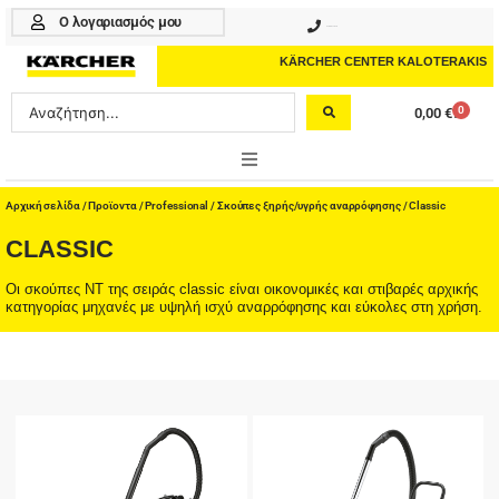
Μετάβαση
Ο λογαριασμός μου
210 4617070
στο
περιεχόμενο
KÄRCHER CENTER KALOTERAKIS
Search
0
0,00
€
Cart
...
ONLINE SHOP
Αρχική σελίδα
/
Προϊοντα
/
Professional
/
Σκούπες ξηρής/υγρής αναρρόφησης
/ Classic
CLASSIC
HOME & GARDEN
Οι σκούπες ΝΤ της σειράς classic είναι οικονομικές και στιβαρές αρχικής
PROFESSIONAL
κατηγορίας μηχανές με υψηλή ισχύ αναρρόφησης και εύκολες στη χρήση.
ΑΞΕΣΟΥΑΡ
ΚΑΘΑΡΙΣΤΙΚΑ
ΥΠΗΡΕΣΙΕΣ-ΝΕΑ-ΛΥΣΕΙΣ