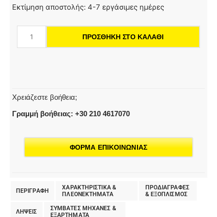
NT
Εκτίμηση αποστολής: 4-7 εργάσιμες ημέρες
70/2
Me
ΠΡΟΣΘΉΚΗ ΣΤΟ ΚΑΛΆΘΙ
Classic
Edition
*EU
|
Σκούπα
Χρειάζεστε βοήθεια;
υγρής
και
Γραμμή βοήθειας: +30 210 4617070
ξηρής
αναρρόφησης
ποσότητα
ΦΟΡΜΑ ΕΠΙΚΟΙΝΩΝΙΑΣ
ΧΑΡΑΚΤΗΡΙΣΤΙΚΑ &
ΠΡΟΔΙΑΓΡΑΦΕΣ
ΠΕΡΙΓΡΑΦΗ
ΠΛΕΟΝΕΚΤΗΜΑΤΑ
& EΞΟΠΛΙΣΜΟΣ
ΣΥΜΒΑΤΕΣ ΜΗΧΑΝΕΣ &
ΛΗΨΕΙΣ
ΕΞΑΡΤΗΜΑΤΑ