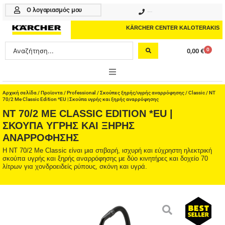
Μετάβαση
Ο λογαριασμός μου
210 4617070
στο
περιεχόμενο
KÄRCHER CENTER KALOTERAKIS
Search
0
0,00
€
Cart
...
ONLINE SHOP
Αρχική σελίδα
/
Προϊοντα
/
Professional
/
Σκούπες ξηρής/υγρής αναρρόφησης
/
Classic
/ NT
70/2 Me Classic Edition *EU | Σκούπα υγρής και ξηρής αναρρόφησης
NT 70/2 ME CLASSIC EDITION *EU |
HOME & GARDEN
ΣΚΟΎΠΑ ΥΓΡΉΣ ΚΑΙ ΞΗΡΉΣ
ΑΝΑΡΡΌΦΗΣΗΣ
PROFESSIONAL
Η NT 70/2 Me Classic είναι μια στιβαρή, ισχυρή και εύχρηστη ηλεκτρική
ΑΞΕΣΟΥΑΡ
σκούπα υγρής και ξηρής αναρρόφησης με δύο κινητήρες και δοχείο 70
λίτρων για χονδροειδείς ρύπους, σκόνη και υγρά.
ΚΑΘΑΡΙΣΤΙΚΑ
ΥΠΗΡΕΣΙΕΣ-ΝΕΑ-ΛΥΣΕΙΣ