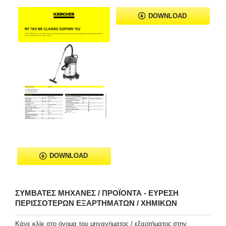
DOWNLOAD
DOWNLOAD
ΣΥΜΒΑΤΈΣ ΜΗΧΑΝΈΣ / ΠΡΟΪΌΝΤΑ - ΕΎΡΕΣΗ
ΠΕΡΙΣΣΌΤΕΡΩΝ ΕΞΑΡΤΗΜΆΤΩΝ / ΧΗΜΙΚΏΝ
Κάνε κλίκ στο όνομα του μηχανήματος / εξαρτήματος στην