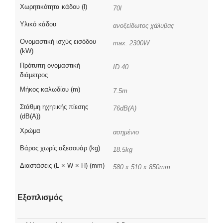
Χωρητικότητα κάδου (l)
70l
Υλικό κάδου
ανοξείδωτος χάλυβας
Ονομαστική ισχύς εισόδου
max. 2300W
(kW)
Πρότυπη ονομαστική
ID 40
διάμετρος
Μήκος καλωδίου (m)
7.5m
Στάθμη ηχητικής πίεσης
76dB(A)
(dB(A))
Χρώμα
ασημένιο
Βάρος χωρίς αξεσουάρ (kg)
18.5kg
Διαστάσεις (L × W × H) (mm)
580 x 510 x 850mm
Εξοπλισμός