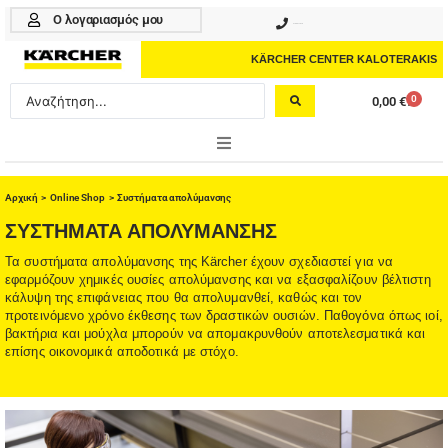
Μετάβαση
Ο λογαριασμός μου
210 4617070
στο
περιεχόμενο
KÄRCHER CENTER KALOTERAKIS
Search
0
0,00
€
Cart
...
ONLINE SHOP
Αρχική
>
Online Shop
> Συστήματα απολύμανσης
HOME & GARDEN
ΣΥΣΤΉΜΑΤΑ ΑΠΟΛΎΜΑΝΣΗΣ
Τα συστήματα απολύμανσης της Kärcher έχουν σχεδιαστεί για να
PROFESSIONAL
εφαρμόζουν χημικές ουσίες απολύμανσης και να εξασφαλίζουν βέλτιστη
κάλυψη της επιφάνειας που θα απολυμανθεί, καθώς και τον
ΑΞΕΣΟΥΑΡ
προτεινόμενο χρόνο έκθεσης των δραστικών ουσιών. Παθογόνα όπως ιοί,
βακτήρια και μούχλα μπορούν να απομακρυνθούν αποτελεσματικά και
επίσης οικονομικά αποδοτικά με στόχο.
ΚΑΘΑΡΙΣΤΙΚΑ
ΥΠΗΡΕΣΙΕΣ-ΝΕΑ-ΛΥΣΕΙΣ