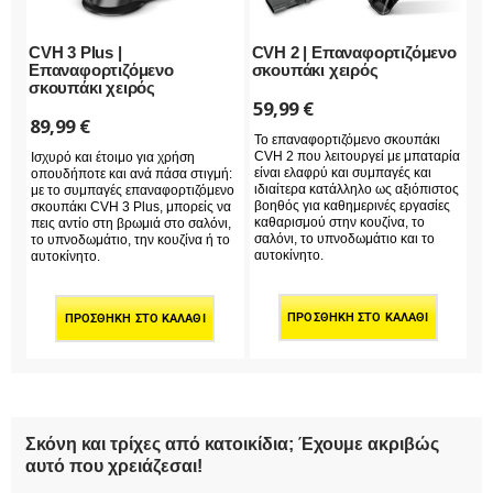
CVH 3 Plus |
CVH 2 | Επαναφορτιζόμενο
Επαναφορτιζόμενο
σκουπάκι χειρός
σκουπάκι χειρός
59,99
€
89,99
€
Το επαναφορτιζόμενο σκουπάκι
CVH 2 που λειτουργεί με μπαταρία
Ισχυρό και έτοιμο για χρήση
είναι ελαφρύ και συμπαγές και
οπουδήποτε και ανά πάσα στιγμή:
ιδιαίτερα κατάλληλο ως αξιόπιστος
με το συμπαγές επαναφορτιζόμενο
βοηθός για καθημερινές εργασίες
σκουπάκι CVH 3 Plus, μπορείς να
καθαρισμού στην κουζίνα, το
πεις αντίο στη βρωμιά στο σαλόνι,
σαλόνι, το υπνοδωμάτιο και το
το υπνοδωμάτιο, την κουζίνα ή το
αυτοκίνητο.
αυτοκίνητο.
ΠΡΟΣΘΉΚΗ ΣΤΟ ΚΑΛΆΘΙ
ΠΡΟΣΘΉΚΗ ΣΤΟ ΚΑΛΆΘΙ
Σκόνη και τρίχες από κατοικίδια; Έχουμε ακριβώς
αυτό που χρειάζεσαι!