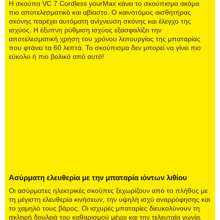
Η σκούπα VC 7 Cordless yourMax κάνει το σκούπισμα ακόμα
πιο αποτελεσματικό και αβίαστο. Ο καινοτόμος αισθητήρας
σκόνης παρέχει αυτόματη ανίχνευση σκόνης και έλεγχο της
ισχύος. Η έξυπνη ρύθμιση ισχύος εξασφαλίζει την
αποτελεσματική χρήση του χρόνου λειτουργίας της μπαταρίας
που φτάνει τα 60 λεπτά. Το σκούπισμα δεν μπορεί να γίνει πιο
εύκολο ή πιο βολικό από αυτό!
Ασύρματη ελευθερία με την μπαταρία ιόντων λιθίου
Οι ασύρματες ηλεκτρικές σκούπες ξεχωρίζουν από το πλήθος με
τη μέγιστη ελευθερία κινήσεων, την υψηλή ισχύ αναρρόφησης και
το χαμηλό τους βάρος. Οι ισχυρές μπαταρίες διευκολύνουν τη
σκληρή δουλειά του καθαρισμού μέχρι και την τελευταία γωνία.