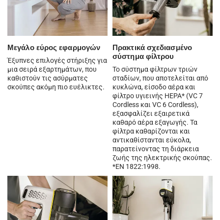
Μεγάλο εύρος εφαρμογών
Πρακτικά σχεδιασμένο
σύστημα φίλτρου
Έξυπνες επιλογές στήριξης για
μια σειρά εξαρτημάτων, που
Το σύστημα φίλτρων τριών
καθιστούν τις ασύρματες
σταδίων, που αποτελείται από
σκούπες ακόμη πιο ευέλικτες.
κυκλώνα, είσοδο αέρα και
φίλτρο υγιεινής HEPA* (VC 7
Cordless και VC 6 Cordless),
εξασφαλίζει εξαιρετικά
καθαρό αέρα εξαγωγής. Τα
φίλτρα καθαρίζονται και
αντικαθίστανται εύκολα,
παρατείνοντας τη διάρκεια
ζωής της ηλεκτρικής σκούπας.
*EN 1822:1998.