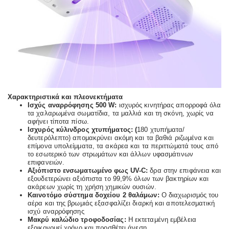
Χαρακτηριστικά και πλεονεκτήματα
Ισχύς αναρρόφησης 500 W
:
ισχυρός κινητήρας απορροφά όλα
τα χαλαρωμένα σωματίδια, τα μαλλιά και τη σκόνη, χωρίς να
αφήνει τίποτα πίσω.
Ισχυρός κύλινδρος χτυπήματος
: (
180 χτυπήματα/
δευτερόλεπτο) απομακρύνει ακόμη και τα βαθιά ριζωμένα και
επίμονα υπολείμματα, τα ακάρεα και τα περιττώματά τους από
το εσωτερικό των στρωμάτων και άλλων υφασμάτινων
επιφανειών.
Αξιόπιστο ενσωματωμένο φως UV-C:
δρα στην επιφάνεια και
εξουδετερώνει αξιόπιστα το 99,9% όλων των βακτηρίων και
ακάρεων χωρίς τη χρήση χημικών ουσιών.
Καινοτόμο σύστημα δοχείου 2 θαλάμων:
Ο διαχωρισμός του
αέρα και της βρωμιάς εξασφαλίζει διαρκή και αποτελεσματική
ισχύ αναρρόφησης
Μακρύ καλώδιο τροφοδοσίας:
Η εκτεταμένη εμβέλεια
εξοικονομεί χρόνο και προσθέτει άνεση