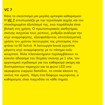
VC 7
Κάνε το σκούπισμα μια μεγάλη εμπειρία καθαρισμού:
Η
VC 7
εντυπωσιάζει με την τεχνολογία αιχμής και τον
ολοκληρωμένο εξοπλισμό της, ενώ παράλληλα είναι
βολική στη χρήση. Ο πρωτοποριακός αισθητήρας
σκόνης ανιχνεύει τους ρύπους, ρυθμίζει ανάλογα την
ισχύ αναρρόφησης, εξασφαλίζοντας αποτελεσματική
χρήση του χρόνου λειτουργίας της μπαταρίας που
φτάνει τα 60 λεπτά. Η λειτουργία boost εγγυάται
μέγιστη ισχύ αναρρόφησης με το πάτημα ενός
κουμπιού. Άλλα πλεονεκτήματα περιλαμβάνουν το
εύκολο άδειασμα του δοχείου σκόνης με 1 κλικ, τον
εργονομικό σχεδιασμό για τον καθαρισμό ακόμη και
δυσπρόσιτων περιοχών και τα φώτα LED στο
ακροφύσιο ενεργού δαπέδου, τα οποία κάνουν τη
σκόνη πιο ορατή. Χάρη στα διάφορα ακροφύσια, ο
καθαρισμός είναι παιχνιδάκι σε κάθε σημείο.