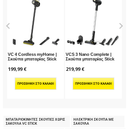
VC 4 Cordless myHome |
VCS 3 Nano Complete |
VC
Σκούπα μπαταρίας Stick
Σκούπα μπαταρίας Stick
Σκ
199,99
€
219,99
€
49
ΠΡΟΣΘΉΚΗ ΣΤΟ ΚΑΛΆΘΙ
ΠΡΟΣΘΉΚΗ ΣΤΟ ΚΑΛΆΘΙ
ΜΠΑΤΑΡΙΟΚΙΝΗΤΕΣ ΣΚΟΥΠΕΣ ΧΩΡΙΣ
ΗΛΕΚΤΡΙΚΗ ΣΚΟΥΠΑ ΜΕ
ΣΑΚΟΥΛΑ VC STICK
ΣΑΚΟΥΛΑ