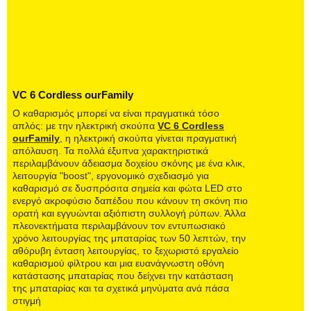
VC 6 Cordless ourFamily
Ο καθαρισμός μπορεί να είναι πραγματικά τόσο
απλός: με την ηλεκτρική σκούπα
VC 6 Cordless
ourFamily
, η ηλεκτρική σκούπα γίνεται πραγματική
απόλαυση. Τα πολλά έξυπνα χαρακτηριστικά
περιλαμβάνουν άδειασμα δοχείου σκόνης με ένα κλικ,
λειτουργία "boost", εργονομικό σχεδιασμό για
καθαρισμό σε δυσπρόσιτα σημεία και φώτα LED στο
ενεργό ακροφύσιο δαπέδου που κάνουν τη σκόνη πιο
ορατή και εγγυώνται αξιόπιστη συλλογή ρύπων. Άλλα
πλεονεκτήματα περιλαμβάνουν τον εντυπωσιακό
χρόνο λειτουργίας της μπαταρίας των 50 λεπτών, την
αθόρυβη ένταση λειτουργίας, το ξεχωριστό εργαλείο
καθαρισμού φίλτρου και μια ευανάγνωστη οθόνη
κατάστασης μπαταρίας που δείχνει την κατάσταση
της μπαταρίας και τα σχετικά μηνύματα ανά πάσα
στιγμή