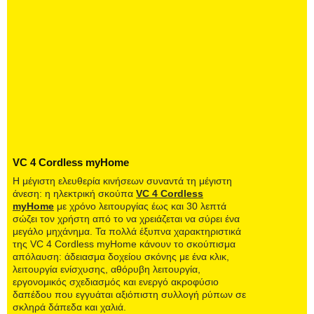
VC 4 Cordless myHome
Η μέγιστη ελευθερία κινήσεων συναντά τη μέγιστη
άνεση: η ηλεκτρική σκούπα
VC 4 Cordless
myHome
με χρόνο λειτουργίας έως και 30 λεπτά
σώζει τον χρήστη από το να χρειάζεται να σύρει ένα
μεγάλο μηχάνημα. Τα πολλά έξυπνα χαρακτηριστικά
της VC 4 Cordless myHome κάνουν το σκούπισμα
απόλαυση: άδειασμα δοχείου σκόνης με ένα κλικ,
λειτουργία ενίσχυσης, αθόρυβη λειτουργία,
εργονομικός σχεδιασμός και ενεργό ακροφύσιο
δαπέδου που εγγυάται αξιόπιστη συλλογή ρύπων σε
σκληρά δάπεδα και χαλιά.