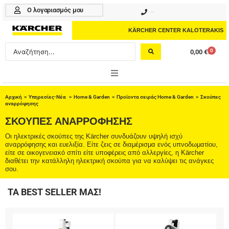
Μετάβαση
Ο λογαριασμός μου
210 4617070
στο
περιεχόμενο
KÄRCHER CENTER KALOTERAKIS
Search
0
0,00
€
Cart
...
ONLINE SHOP
Αρχική
>
Υπηρεσίες-Νέα
>
Home & Garden
>
Προϊοντα σειράς Home & Garden
> Σκούπες
αναρρόφησης
HOME & GARDEN
ΣΚΟΎΠΕΣ ΑΝΑΡΡΌΦΗΣΗΣ
Οι ηλεκτρικές σκούπες της Kärcher συνδυάζουν υψηλή ισχύ
PROFESSIONAL
αναρρόφησης και ευελιξία. Είτε ζεις σε διαμέρισμα ενός υπνοδωματίου,
είτε σε οικογενειακό σπίτι είτε υποφέρεις από αλλεργίες, η Kärcher
διαθέτει την κατάλληλη ηλεκτρική σκούπα για να καλύψει τις ανάγκες
ΑΞΕΣΟΥΑΡ
σου.
ΚΑΘΑΡΙΣΤΙΚΑ
ΤΑ BEST SELLER ΜΑΣ!
ΥΠΗΡΕΣΙΕΣ-ΝΕΑ-ΛΥΣΕΙΣ