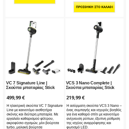
ΠΡΟΣΘΉΚΗ ΣΤΟ ΚΑΛΆΘΙ
VC 7 Signature Line |
VCS 3 Nano Complete |
Σκούπα μπαταρίας Stick
Σκούπα μπαταρίας Stick
499,99
€
219,99
€
Η ηλεκτρική σκούπα VC 7 Signature
Η ασύρματη σκούπα VCS 3 Nano –
Line με καινοτόμο αισθητήρα
ένας συμπαγής και ισχυρός βοηθός
σκόνης και δεύτερη μπαταρία. Με
για ένα καθαρό σπίτι με καινοτόμο
εργαλείο καθαρισμού φίλτρου,
ανίχνευση ρύπων, έξυπνη ρύθμιση
ακροφύσιο σχισμών, μίνι βούρτσα
της ισχύος αναρρόφησης και
turbo, μαλακή βούρτσα
φωτισμό LED.