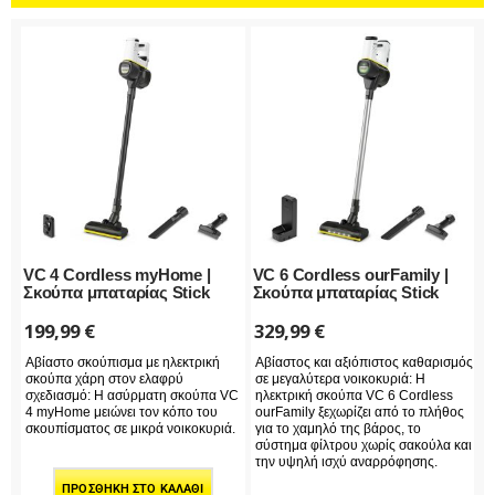
VC 4 Cordless myHome |
VC 6 Cordless ourFamily |
Σκούπα μπαταρίας Stick
Σκούπα μπαταρίας Stick
199,99
€
329,99
€
Αβίαστο σκούπισμα με ηλεκτρική
Αβίαστος και αξιόπιστος καθαρισμός
σκούπα χάρη στον ελαφρύ
σε μεγαλύτερα νοικοκυριά: Η
σχεδιασμό: Η ασύρματη σκούπα VC
ηλεκτρική σκούπα VC 6 Cordless
4 myHome μειώνει τον κόπο του
ourFamily ξεχωρίζει από το πλήθος
σκουπίσματος σε μικρά νοικοκυριά.
για το χαμηλό της βάρος, το
σύστημα φίλτρου χωρίς σακούλα και
την υψηλή ισχύ αναρρόφησης.
ΠΡΟΣΘΉΚΗ ΣΤΟ ΚΑΛΆΘΙ