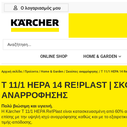
Μετάβαση
Ο λογαριασμός μου
στο
περιεχόμενο
Search
...
ONLINE SHOP
HOME & GARDEN
Αρχική σελίδα
/
Προϊοντα
/
Home & Garden
/
Σκούπες αναρρόφησης
/ T 11/1 HEPA 14 R
T 11/1 HEPA 14 RE!PLAST | 
ΑΝΑΡΡΌΦΗΣΗΣ
Πολύ βιώσιμη και υγιεινή.
Η Kärcher T 11/1 HEPA Re!Plast είναι κατασκευασμένη από 60% α
επίσης με την υψηλή ισχύ αναρρόφησης καθώς και με το εξαιρετι
τιμής-απόδοσης.