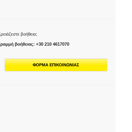
Σκούπα
ηρής
αναρρόφησης
οσότητα
ρειάζεστε βοήθεια;
ραμμή βοήθειας: +30 210 4617070
ΦΟΡΜΑ ΕΠΙΚΟΙΝΩΝΙΑΣ