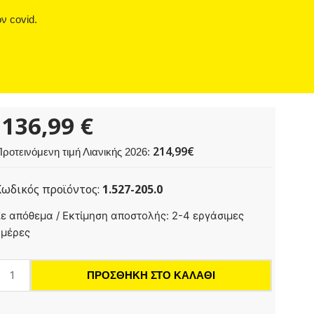
ν covid.
136,99
€
214,99€
ροτεινόμενη τιμή Λιανικής 2026:
Κωδικός προϊόντος:
1.527-205.0
T
ε απόθεμα / Εκτίμηση αποστολής: 2-4 εργάσιμες
1/1
ημέρες
HEPA
4
ΠΡΟΣΘΉΚΗ ΣΤΟ ΚΑΛΆΘΙ
e!Plast