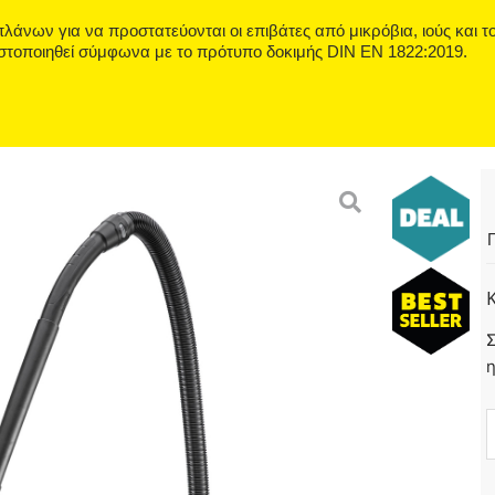
λάνων για να προστατεύονται οι επιβάτες από μικρόβια, ιούς και το
ιστοποιηθεί σύμφωνα με το πρότυπο δοκιμής DIN EN 1822:2019.
Π
Σ
1
1
R
|