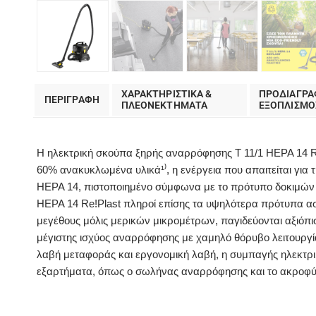
ΧΑΡΑΚΤΗΡΙΣΤΙΚΑ &
ΠΡΟΔΙΑΓΡΑ
ΠΕΡΙΓΡΑΦΗ
ΠΛΕΟΝΕΚΤΗΜΑΤΑ
EΞΟΠΛΙΣΜΟ
Η ηλεκτρική σκούπα ξηρής αναρρόφησης T 11/1 HEPA 14 Re!
60% ανακυκλωμένα υλικά¹⁾, η ενέργεια που απαιτείται για
HEPA 14, πιστοποιημένο σύμφωνα με το πρότυπο δοκιμών D
HEPA 14 Re!Plast πληροί επίσης τα υψηλότερα πρότυπα ασφ
μεγέθους μόλις μερικών μικρομέτρων, παγιδεύονται αξιόπι
μέγιστης ισχύος αναρρόφησης με χαμηλό θόρυβο λειτουργίας
λαβή μεταφοράς και εργονομική λαβή, η συμπαγής ηλεκτρ
εξαρτήματα, όπως ο σωλήνας αναρρόφησης και το ακροφύσ