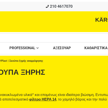
210 4617070
KÄR
PROFESSIONAL
ΑΞΕΣΟΥΑΡ
ΚΑΘΑΡΙΣΤΙΚΑ
e!Plast | Σκούπα ξηρής αναρρόφησης
ΣΚΟΎΠΑ ΞΗΡΉΣ
νακυκλωμένα υλικά* και επομένως είναι ιδιαίτερα βιώσιμη. Εντυπω
κά αποτελεσματικό
φίλτρο HEPA 14
, το χαμηλό βάρος και την πολύ