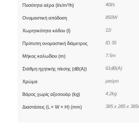
40l/s
Ποσότητα αέρα (l/s/m³/h)
850W
Ονομαστική απόδοση
11l
Χωρητικότητα κάδου (l)
ID 35
Πρότυπη ονομαστική διάμετρος
7.5m
Μήκος καλωδίου (m)
61dB(A)
Στάθμη ηχητικής πίεσης (dB(A))
μαύρο
Χρώμα
4.2kg
Βάρος χωρίς αξεσουάρ (kg)
385 x 285 x 38
Διαστάσεις (L × W × H) (mm)