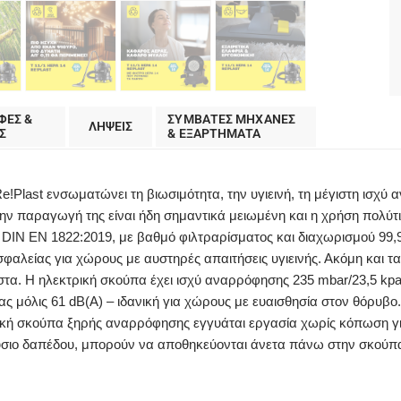
ΦΕΣ &
ΣΥΜΒΑΤΕΣ ΜΗΧΑΝΕΣ
ΛΗΨΕΙΣ
Σ
& ΕΞΑΡΤΗΜΑΤΑ
Plast ενσωματώνει τη βιωσιμότητα, την υγιεινή, τη μέγιστη ισχύ
 την παραγωγή της είναι ήδη σημαντικά μειωμένη και η χρήση πολύ
IN EN 1822:2019, με βαθμό φιλτραρίσματος και διαχωρισμού 99,9
αλείας για χώρους με αυστηρές απαιτήσεις υγιεινής. Ακόμη και τα
στα. Η ηλεκτρική σκούπα έχει ισχύ αναρρόφησης 235 mbar/23,5 kpa
 μόλις 61 dB(A) – ιδανική για χώρους με ευαισθησία στον θόρυβο. 
ική σκούπα ξηρής αναρρόφησης εγγυάται εργασία χωρίς κόπωση γι
ιο δαπέδου, μπορούν να αποθηκεύονται άνετα πάνω στην σκούπα. 