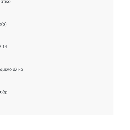
στικό
ο(α)
A 14
ωμένο υλικό
ουάρ