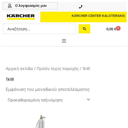
Μετάβαση
Ο λογαριασμός μου
210 4617070
στο
περιεχόμενο
KÄRCHER CENTER KALOTERAKIS
Search
0
0,00
€
Cart
...
ONLINE SHOP
HOME & GARDEN
Αρχική σελίδα
/ Προϊόν Ισχύς παροχής / 1kW
PROFESSIONAL
1kW
Εμφάνιση του μοναδικού αποτελέσματος
ΑΞΕΣΟΥΑΡ
ΚΑΘΑΡΙΣΤΙΚΑ
ΥΠΗΡΕΣΙΕΣ-ΝΕΑ-ΛΥΣΕΙΣ