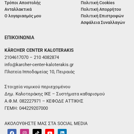
Τρόποι Αποστολής
Πολιτική Cookies
Ανταλλακτικά
Πολιτική Απορρήτου
Ο λογαριασμός μου
Πολιτική Επιστροφών
Ασφάλεια Συναλλαγών
ΕΠΙΚΟΙΝΩΝΙΑ
KÄRCHER CENTER KALOTERAKIS
2104617070 – 210 4082874
info@karcher-center-kaloterakis.gr
Πλατεία Ιπποδαμείας 10, Πειραιάς
Στοιχεία νομικού περιεχομένου
Δημ. Καλοτεράκης ΙΚΕ – Συστήματα καθαρισμού
Α.Φ.Μ. 082227971 – ΚΕΦΟΔΕ ΑΤΤΙΚΗΣ
ΓΕΜΗ: 044229207000
ΑΚΟΛΟΥΘΗΣΤΕ ΜΑΣ ΣΤΑ SOCIAL MEDIA
F
I
T
Y
L