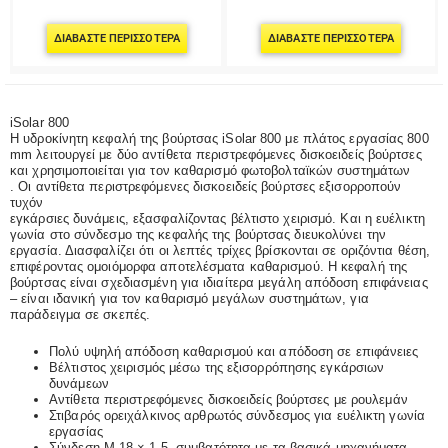
ΔΙΑΒΆΣΤΕ ΠΕΡΙΣΣΌΤΕΡΑ
ΔΙΑΒΆΣΤΕ ΠΕΡΙΣΣΌΤΕΡΑ
iSolar 800
Η υδροκίνητη κεφαλή της βούρτσας iSolar 800 με πλάτος εργασίας 800
mm λειτουργεί με δύο αντίθετα περιστρεφόμενες δισκοειδείς βούρτσες
και χρησιμοποιείται για τον καθαρισμό φωτοβολταϊκών συστημάτων
. Οι αντίθετα περιστρεφόμενες δισκοειδείς βούρτσες εξισορροπούν
τυχόν
εγκάρσιες δυνάμεις, εξασφαλίζοντας βέλτιστο χειρισμό. Και η ευέλικτη
γωνία στο σύνδεσμο της κεφαλής της βούρτσας διευκολύνει την
εργασία. Διασφαλίζει ότι οι λεπτές τρίχες βρίσκονται σε οριζόντια θέση,
επιφέροντας ομοιόμορφα αποτελέσματα καθαρισμού. Η κεφαλή της
βούρτσας είναι σχεδιασμένη για ιδιαίτερα μεγάλη απόδοση επιφάνειας
– είναι ιδανική για τον καθαρισμό μεγάλων συστημάτων, για
παράδειγμα σε σκεπές.
Πολύ υψηλή απόδοση καθαρισμού και απόδοση σε επιφάνειες
Βέλτιστος χειρισμός μέσω της εξισορρόπησης εγκάρσιων
δυνάμεων
Αντίθετα περιστρεφόμενες δισκοειδείς βούρτσες με ρουλεμάν
Στιβαρός ορειχάλκινος αρθρωτός σύνδεσμος για ευέλικτη γωνία
εργασίας
Σύνδεση M 18 × 1,5, συμβατότητα με τα βασικά μηχανήματα