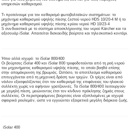
υπηρεσιών καθαρισμού.
Τι προτείνουμε για τον καθαρισμό φωτοβολταϊκών συστημάτων: το
μηχάνημα καθαρισμού υψηλής πίεσης ζεστού νερού HDS 10/20-4 Μ ή το
μηχάνημα καθαρισμού υψηλής πίεσης κρύου νερού HD 10/23-4
S συνδυαστικά με το σύστημα αποσκλήρυνσης του νερού Kärcher και τα
αξεσουάρ iSolar. Απαιτείται δισκοειδής βούρτσα και τηλεσκοπικό κοντάρι.
Ήπιο αλλά ισχυρό: το iSolar 800/400
Οι βούρτσες iSolar 400 και iSolar 800 τροφοδοτούνται από τη ροή νερού
του μηχανήματος καθαρισμού υψηλής πίεσης, το οποίο βοηθά επίσης
στην απομάκρυνση της βρωμιάς. Ωστόσο, το αποτέλεσμα καθαρισμού
επιτυγχάνεται από τη μηχανική δράση των τριχών. Οι τρίχες είναι από
νάιλον εξασφαλίζοντας έτσι τον καθαρισμό της επιφάνειας του ηλιακού
συλλέκτη χωρίς να αφήνουν γρατζουνιές. Τα iSolar 800/400 λειτουργούν
με χαμηλή πίεση, μειώνοντας έτσι τον κίνδυνο πρόκλησης ζημιάς στους
συλλέκτες. Οι περιστρεφόμενες βούρτσες είναι εξοπλισμένες με ισχυρά
σφαιρικά ρουλεμάν, ώστε να εγγυώνται εξαιρετικά μεγάλη διάρκεια ζωής.
iSolar 400