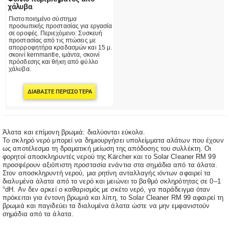
χάλυβα
Πιστοποιημένο σύστημα
προσωπικής προστασίας για εργασία
σε οροφές. Περιεχόμενο: Συσκευή
προστασίας από τις πτώσεις με
απορροφητήρα κραδασμών και 15 μ.
σκοινί kernmantle, ιμάντα, σκοινί
πρόσδεσης και θήκη από φύλλο
χάλυβα.
ΔΙΑΒΆΣΤΕ ΠΕΡΙΣΣΌΤΕΡΑ
Άλατα και επίμονη βρωμιά: διαλύονται εύκολα.
Το σκληρό νερό μπορεί να δημιουργήσει υπολείμματα αλάτων που έχουν
ως αποτέλεσμα τη δραματική μείωση της απόδοσης του συλλέκτη. Οι
φορητοί αποσκληρυντές νερού της Kärcher και το Solar Cleaner RM 99
προσφέρουν αξιόπιστη προστασία ενάντια στα σημάδια από τα άλατα.
Στον αποσκληρυντή νερού, μια ρητίνη ανταλλαγής ιόντων αφαιρεί τα
διαλυμένα άλατα από το νερό και μειώνει το βαθμό σκληρότητας σε 0–1
°dH. Αν δεν αρκεί ο καθαρισμός με σκέτο νερό, γα παράδειγμα όταν
πρόκειται για έντονη βρωμιά και λίπη, το Solar Cleaner RM 99 αφαιρεί τη
βρωμιά και παγιδεύει τα διαλυμένα άλατα ώστε να μην εμφανιστούν
σημάδια από τα άλατα.