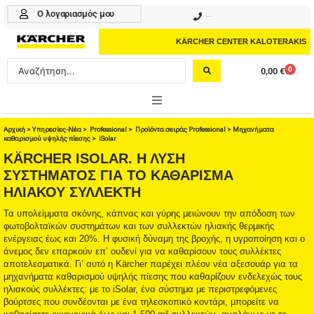
Μετάβαση
Ο λογαριασμός μου
210 4617070
στο
περιεχόμενο
KÄRCHER CENTER KALOTERAKIS
Search
0
0,00
€
Cart
...
ONLINE SHOP
Αρχική
>
Υπηρεσίες-Νέα
>
Professional
>
Προϊόντα σειράς Professional
>
Μηχανήματα
καθαρισμού υψηλής πίεσης
> iSolar
KÄRCHER ISOLAR. Η ΛΥΣΗ
HOME & GARDEN
ΣΥΣΤΗΜΑΤΟΣ ΓΙΑ ΤΟ ΚΑΘΑΡΙΣΜΑ
ΗΛΙΑΚΟΥ ΣΥΛΛΕΚΤΗ
PROFESSIONAL
Τα υπολείμματα σκόνης, κάπνας και γύρης μειώνουν την απόδοση των
ΑΞΕΣΟΥΑΡ
φωτοβολταϊκών συστημάτων και των συλλεκτών ηλιακής θερμικής
ενέργειας έως και 20%. Η φυσική δύναμη της βροχής, η υγροποίηση και ο
ΚΑΘΑΡΙΣΤΙΚΑ
άνεμος δεν επαρκούν επ’ ουδενί για να καθαρίσουν τους συλλέκτες
αποτελεσματικά. Γι’ αυτό η Kärcher παρέχει πλέον νέα αξεσουάρ για τα
ΥΠΗΡΕΣΙΕΣ-ΝΕΑ-ΛΥΣΕΙΣ
μηχανήματα καθαρισμού υψηλής πίεσης που καθαρίζουν ενδελεχώς τους
ηλιακούς συλλέκτες: με το iSolar, ένα σύστημα με περιστρεφόμενες
βούρτσες που συνδέονται με ένα τηλεσκοπικό κοντάρι, μπορείτε να