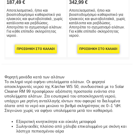
187,49
€
342,99
€
Αποτελεσματικό, ήπιο και
Αποτελεσματικό, ήπιο και
βιοαποδομήσιμο καθαριστικό για
βιοαποδομήσιμο καθαριστικό για
ηλιακούς και φωτοβολταϊκά, χωρίς
ηλιακούς και φωτοβολταϊκά, χωρίς
κατάλοιπα και ραβδώσεις.
κατάλοιπα και ραβδώσεις.
Αποτρέπει το σχηματισμό αλάτων.
Αποτρέπει το σχηματισμό αλάτων.
Για κάθε επίπεδο σκληρότητας
Για κάθε επίπεδο σκληρότητας
νερού.
νερού.
ΠΡΟΣΘΉΚΗ ΣΤΟ ΚΑΛΆΘΙ
ΠΡΟΣΘΉΚΗ ΣΤΟ ΚΑΛΆΘΙ
Φορητή μονάδα κατά των αλάτων
Το σκληρό νερό αφήνει υπολείμματα αλάτων. Οι φορητοί
αποσκληρυντές νερού της Kärcher WS 50, συνδυαστικά με το Solar
Cleaner RM 99 προσφέρουν αξιόπιστη προστασία ενάντια στα
υπολείμματα αλάτων. Στο εσωτερικό του αποσκληρυντή νερού,
υπάρχει μια ρητίνη ανταλλαγής ιόντων που αφαιρεί τα διαλυμένα
άλατα από το νερό και μειώνει το βαθμό σκληρότητας σε 0–1 °dH.
Στεγνώνει χωρίς να αφήνει υπολείμματα μετά τον καθαρισμό.
Εξαιρετική κινητικότητα και εύκολη μεταφορά
Σωληνοειδές πλαίσιο από χάλυβα επικαλυμμένο με σκόνη και
λάστιχα πεπιεσμένου αέρα