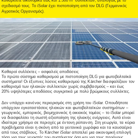
καθαρίσετε οικονομικά έως και 1.500 m² συλλεκτών, αναλόγως με το
σχεδιασμό τους. Το iSolar έχει πιστοποίηση από τον DLG (Γερμανικός
Αγροτικός Οργανισμός).
Καθαροί συλλέκτες – ασφαλείς αποδόσεις
Το πρώτο σύστημα καθαρισμού με πιστοποίηση DLG για φωτοβολταϊκά
συστήματα! Οι έξυπνες λύσεις καθαρισμού της Kärcher διασφαλίζουν τον
καθαρισμό των ηλιακών συλλεκτών χωρίς συμβιβασμούς – και έως
20% υψηλότερες αποδόσεις συγκριτικά με πολύ βρώμικους συλλέκτες.
Δεν υπάρχει κανένας περιορισμός στη χρήση του iSolar. Οπουδήποτε
υπάρχουν εγκαταστάσεις ηλιακών και φωτοβολταϊκών συστημάτων –
γεωργικός, εμπορικός, βιομηχανικός ή οικιακός τομέας – το iSolar μπορεί
να διασφαλίσει τη σωστή αξιοποίηση της ηλιακής ενέργειας. Αυτό είναι
ιδιαίτερα χρήσιμο σε περιοχές με έντονη ρύπανση. Στη γεωργία, τα κύρια
προβλήματα είναι η σκόνη από τα γειτονικά χωράφια και τα καυσαέρια
από τους στάβλους. Το Kärcher iSolar αποτελεί μια οικονομική επιλογή
τόσο για τους χειριστές του συστήματος όσο και για τους παρόχους