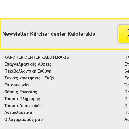
Newsletter Kärcher center Kaloterakis
KÄRCHER CENTER KALOTERAKIS
Π
Επαγγελματικές Λύσεις
Ετ
Περιβαλλοντική Ευθύνη
Se
Συχνές ερωτήσεις - FAQs
Εγ
Επικοινωνία
Όρ
Θέσεις Εργασίας
Π
Τρόποι Πληρωμής
Πο
Τρόποι Αποστολής
Πο
Ανταλλακτικά
Πο
Ο λογαριασμός μου
Ασ