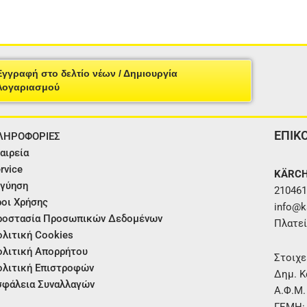
Εγγραφή στο δελτίο νέων / Δημιουργία
Λογαριασμού
ΕΠΙΚ
ΛΗΡΟΦΟΡΙΕΣ
αιρεία
rvice
KÄRCH
γύηση
210461
οι Χρήσης
info@ka
ροστασία Προσωπικών Δεδομένων
Πλατεί
λιτική Cookies
λιτική Απορρήτου
Στοιχε
λιτική Επιστροφών
Δημ. Κ
φάλεια Συναλλαγών
Α.Φ.Μ