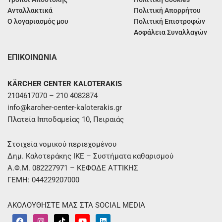
Ανταλλακτικά
Πολιτική Απορρήτου
Ο λογαριασμός μου
Πολιτική Επιστροφών
Ασφάλεια Συναλλαγών
ΕΠΙΚΟΙΝΩΝΙΑ
KÄRCHER CENTER KALOTERAKIS
2104617070 – 210 4082874
info@karcher-center-kaloterakis.gr
Πλατεία Ιπποδαμείας 10, Πειραιάς
Στοιχεία νομικού περιεχομένου
Δημ. Καλοτεράκης ΙΚΕ – Συστήματα καθαρισμού
Α.Φ.Μ. 082227971 – ΚΕΦΟΔΕ ΑΤΤΙΚΗΣ
ΓΕΜΗ: 044229207000
ΑΚΟΛΟΥΘΗΣΤΕ ΜΑΣ ΣΤΑ SOCIAL MEDIA
F
I
T
Y
L