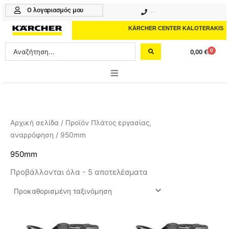
Μετάβαση
Ο λογαριασμός μου
210 4617070
στο
περιεχόμενο
KÄRCHER CENTER KALOTERAKIS
Search
0
0,00
€
Cart
...
ONLINE SHOP
HOME & GARDEN
Αρχική σελίδα
/ Προϊόν Πλάτος εργασίας,
αναρρόφηση / 950mm
PROFESSIONAL
950mm
ΑΞΕΣΟΥΑΡ
Προβάλλονται όλα - 5 αποτελέσματα
ΚΑΘΑΡΙΣΤΙΚΑ
ΥΠΗΡΕΣΙΕΣ-ΝΕΑ-ΛΥΣΕΙΣ