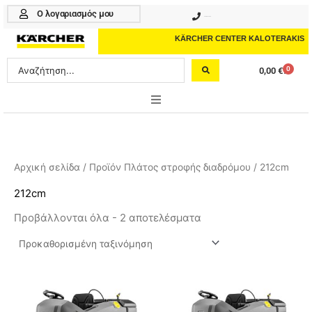
Μετάβαση
Ο λογαριασμός μου
210 4617070
στο
περιεχόμενο
KÄRCHER CENTER KALOTERAKIS
Search
0
0,00
€
Cart
...
ONLINE SHOP
HOME & GARDEN
Αρχική σελίδα
/ Προϊόν Πλάτος στροφής διαδρόμου / 212cm
PROFESSIONAL
212cm
Προβάλλονται όλα - 2 αποτελέσματα
ΑΞΕΣΟΥΑΡ
ΚΑΘΑΡΙΣΤΙΚΑ
ΥΠΗΡΕΣΙΕΣ-ΝΕΑ-ΛΥΣΕΙΣ