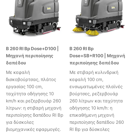
B 260 RI Bp Dose+D100 |
B 260 RI Bp
Μηχανή περιποίησης
Dose+SB+R100 | Μηχανή
δαπέδου
περιποίησης δαπέδου
Με κεφαλή
Με στιβαρή κυλινδρική
δισκοβούρτσας, πλάτος
κεφαλή 100 cm,
εργασίας 100 cm,
ενσωματωμένες πλαϊνές
ταχύτητα οδήγησης 10
βούρτσες, ρεζερβουάρ
km/h και ρεζερβουάρ 260
260 λίτρων και ταχύτητα
λίτρων: η στιβαρή μηχανή
οδήγησης 10 km/h: η
περιποίησης δαπέδου RI Bp
επικαθήμενη μηχανή
για δύσκολες
περιποίησης δαπέδου 260
βιομηχανικές εφαρμογές.
RI Bp για δύσκολες