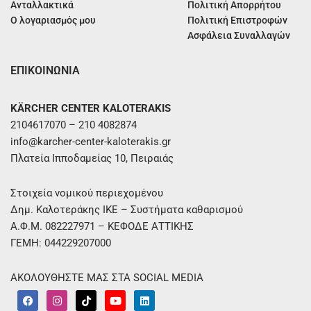
Ανταλλακτικά
Πολιτική Απορρήτου
Ο λογαριασμός μου
Πολιτική Επιστροφών
Ασφάλεια Συναλλαγών
ΕΠΙΚΟΙΝΩΝΙΑ
KÄRCHER CENTER KALOTERAKIS
2104617070 – 210 4082874
info@karcher-center-kaloterakis.gr
Πλατεία Ιπποδαμείας 10, Πειραιάς
Στοιχεία νομικού περιεχομένου
Δημ. Καλοτεράκης ΙΚΕ – Συστήματα καθαρισμού
Α.Φ.Μ. 082227971 – ΚΕΦΟΔΕ ΑΤΤΙΚΗΣ
ΓΕΜΗ: 044229207000
ΑΚΟΛΟΥΘΗΣΤΕ ΜΑΣ ΣΤΑ SOCIAL MEDIA
F
I
T
Y
L
a
n
i
o
i