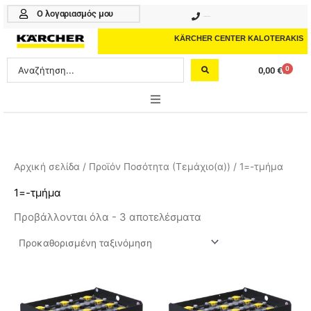
Μετάβαση
Ο λογαριασμός μου
210 4617070
στο
περιεχόμενο
KÄRCHER CENTER KALOTERAKIS
Search
0
0,00
€
Cart
...
ONLINE SHOP
HOME & GARDEN
Αρχική σελίδα
/ Προϊόν Ποσότητα (Τεμάχιο(α)) / 1=-τμήμα
PROFESSIONAL
1=-τμήμα
Προβάλλονται όλα - 3 αποτελέσματα
ΑΞΕΣΟΥΑΡ
ΚΑΘΑΡΙΣΤΙΚΑ
ΥΠΗΡΕΣΙΕΣ-ΝΕΑ-ΛΥΣΕΙΣ