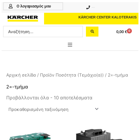
Μετάβαση
Ο λογαριασμός μου
210 4617070
στο
περιεχόμενο
KÄRCHER CENTER KALOTERAKIS
Search
0
0,00
€
Cart
...
ONLINE SHOP
HOME & GARDEN
Αρχική σελίδα
/ Προϊόν Ποσότητα (Τεμάχιο(α)) / 2=-τμήμα
PROFESSIONAL
2=-τμήμα
Προβάλλονται όλα - 10 αποτελέσματα
ΑΞΕΣΟΥΑΡ
ΚΑΘΑΡΙΣΤΙΚΑ
ΥΠΗΡΕΣΙΕΣ-ΝΕΑ-ΛΥΣΕΙΣ