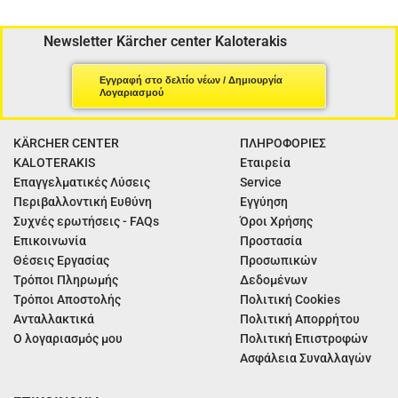
Newsletter Kärcher center Kaloterakis
Εγγραφή στο δελτίο νέων / Δημιουργία
Λογαριασμού
KÄRCHER CENTER
ΠΛΗΡΟΦΟΡΙΕΣ
KALOTERAKIS
Εταιρεία
Επαγγελματικές Λύσεις
Service
Περιβαλλοντική Ευθύνη
Εγγύηση
Συχνές ερωτήσεις - FAQs
Όροι Χρήσης
Επικοινωνία
Προστασία
Θέσεις Εργασίας
Προσωπικών
Τρόποι Πληρωμής
Δεδομένων
Τρόποι Αποστολής
Πολιτική Cookies
Ανταλλακτικά
Πολιτική Απορρήτου
Ο λογαριασμός μου
Πολιτική Επιστροφών
Ασφάλεια Συναλλαγών