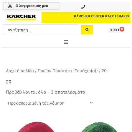
Μετάβαση
Ο λογαριασμός μου
210 4617070
στο
περιεχόμενο
KÄRCHER CENTER KALOTERAKIS
Search
0
0,00
€
Cart
...
ONLINE SHOP
HOME & GARDEN
Αρχική σελίδα
/ Προϊόν Ποσότητα (Τεμάχιο(α)) / 20
PROFESSIONAL
20
Προβάλλονται όλα - 3 αποτελέσματα
ΑΞΕΣΟΥΑΡ
ΚΑΘΑΡΙΣΤΙΚΑ
ΥΠΗΡΕΣΙΕΣ-ΝΕΑ-ΛΥΣΕΙΣ