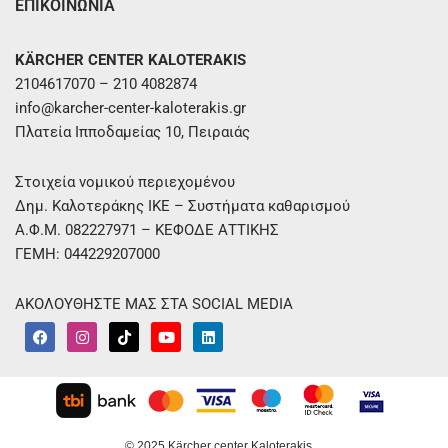
ΕΠΙΚΟΙΝΩΝΙΑ
KÄRCHER CENTER KALOTERAKIS
2104617070 – 210 4082874
info@karcher-center-kaloterakis.gr
Πλατεία Ιπποδαμείας 10, Πειραιάς
Στοιχεία νομικού περιεχομένου
Δημ. Καλοτεράκης ΙΚΕ – Συστήματα καθαρισμού
Α.Φ.Μ. 082227971 – ΚΕΦΟΔΕ ΑΤΤΙΚΗΣ
ΓΕΜΗ: 044229207000
ΑΚΟΛΟΥΘΗΣΤΕ ΜΑΣ ΣΤΑ SOCIAL MEDIA
F
I
T
Y
L
a
n
i
o
i
c
s
k
u
n
e
t
t
t
k
b
a
o
u
e
o
g
k
b
d
o
r
e
i
k
a
n
© 2025 Kärcher center Kaloterakis