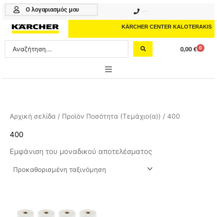
Μετάβαση
Ο λογαριασμός μου
210 4617070
στο
περιεχόμενο
KÄRCHER CENTER KALOTERAKIS
Search
0
0,00
€
Cart
...
ONLINE SHOP
HOME & GARDEN
Αρχική σελίδα
/ Προϊόν Ποσότητα (Τεμάχιο(α)) / 400
PROFESSIONAL
400
Εμφάνιση του μοναδικού αποτελέσματος
ΑΞΕΣΟΥΑΡ
ΚΑΘΑΡΙΣΤΙΚΑ
ΥΠΗΡΕΣΙΕΣ-ΝΕΑ-ΛΥΣΕΙΣ