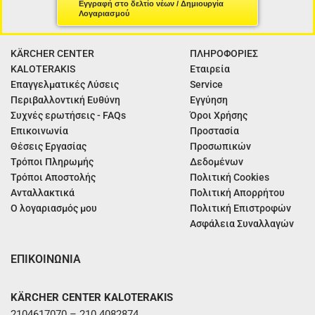
Εγγραφή στο δελτίο νέων / Δημιουργία
Λογαριασμού
KÄRCHER CENTER
ΠΛΗΡΟΦΟΡΙΕΣ
KALOTERAKIS
Εταιρεία
Επαγγελματικές Λύσεις
Service
Περιβαλλοντική Ευθύνη
Εγγύηση
Συχνές ερωτήσεις - FAQs
Όροι Χρήσης
Επικοινωνία
Προστασία
Θέσεις Εργασίας
Προσωπικών
Τρόποι Πληρωμής
Δεδομένων
Τρόποι Αποστολής
Πολιτική Cookies
Ανταλλακτικά
Πολιτική Απορρήτου
Ο λογαριασμός μου
Πολιτική Επιστροφών
Ασφάλεια Συναλλαγών
ΕΠΙΚΟΙΝΩΝΙΑ
KÄRCHER CENTER KALOTERAKIS
2104617070 – 210 4082874