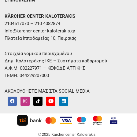
KÄRCHER CENTER KALOTERAKIS
2104617070 – 210 4082874
info@karcher-center-kaloterakis.gr
Πλατεία Ιπποδαμείας 10, Πειραιάς
Στοιχεία νομικού περιεχομένου
Δημ. Καλοτεράκης ΙΚΕ – Συστήματα καθαρισμού
Α.Φ.Μ. 082227971 – ΚΕΦΟΔΕ ΑΤΤΙΚΗΣ
ΓΕΜΗ: 044229207000
ΑΚΟΛΟΥΘΗΣΤΕ ΜΑΣ ΣΤΑ SOCIAL MEDIA
F
I
T
Y
L
a
n
i
o
i
c
s
k
u
n
e
t
t
t
k
b
a
o
u
e
o
g
k
b
d
o
r
e
i
k
a
n
m
© 2025 Kärcher center Kaloterakis