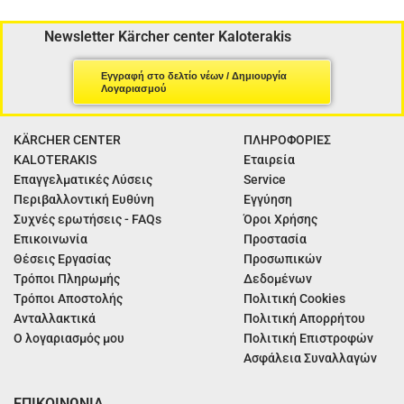
Newsletter Kärcher center Kaloterakis
Εγγραφή στο δελτίο νέων / Δημιουργία
Λογαριασμού
KÄRCHER CENTER
ΠΛΗΡΟΦΟΡΙΕΣ
KALOTERAKIS
Εταιρεία
Επαγγελματικές Λύσεις
Service
Περιβαλλοντική Ευθύνη
Εγγύηση
Συχνές ερωτήσεις - FAQs
Όροι Χρήσης
Επικοινωνία
Προστασία
Θέσεις Εργασίας
Προσωπικών
Τρόποι Πληρωμής
Δεδομένων
Τρόποι Αποστολής
Πολιτική Cookies
Ανταλλακτικά
Πολιτική Απορρήτου
Ο λογαριασμός μου
Πολιτική Επιστροφών
Ασφάλεια Συναλλαγών
ΕΠΙΚΟΙΝΩΝΙΑ