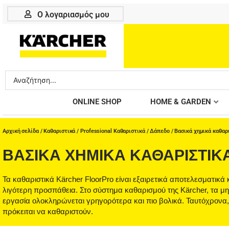
Μετάβαση
Ο λογαριασμός μου
στο
περιεχόμενο
Search
...
ONLINE SHOP
HOME & GARDEN
Αρχική σελίδα
/
Καθαριστικά
/
Professional Καθαριστικά
/
Δάπεδο
/ Βασικά χημικά καθαρ
ΒΑΣΙΚΆ ΧΗΜΙΚΆ ΚΑΘΑΡΙΣΤΙΚ
Τα καθαριστικά Kärcher FloorPro είναι εξαιρετικά αποτελεσματικ
λιγότερη προσπάθεια. Στο σύστημα καθαρισμού της Kärcher, τα μ
εργασία ολοκληρώνεται γρηγορότερα και πιο βολικά. Ταυτόχρονα
πρόκειται να καθαριστούν.