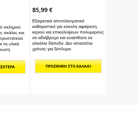
85,99
€
Εξαιρετικά αποτελεσματικό
καθαριστικό για εύκολη αφαίρεση
κό σκληρού
κεριού και επικαλύψεων πολυμερούς
ς σκάλες και
σε αδιάβροχα και ευαίσθητα σε
προστατεύει
αλκάλια δάπεδα. Δεν απαιτείται
ι τα υλικά
χρόνος για ξέπλυμα.
βρωση.
ΠΡΟΣΘΉΚΗ ΣΤΟ ΚΑΛΆΘΙ
ΣΣΌΤΕΡΑ