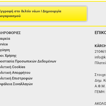
Εγγραφή στο δελτίο νέων / Δημιουργία
Λογαριασμού
ΕΠΙΚ
ΛΗΡΟΦΟΡΙΕΣ
αιρεία
rvice
KÄRCH
γύηση
210461
οι Χρήσης
info@ka
ροστασία Προσωπικών Δεδομένων
Πλατεί
λιτική Cookies
λιτική Απορρήτου
Στοιχε
λιτική Επιστροφών
Δημ. Κ
φάλεια Συναλλαγών
Α.Φ.Μ
ΓΕΜΗ:
ΑΚΟΛΟ