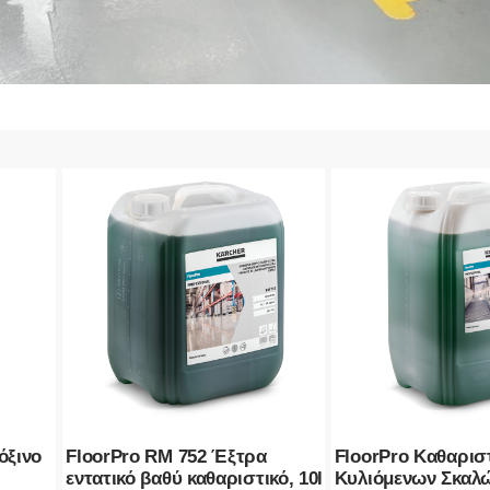
όξινο
FloorPro RM 752 Έξτρα
FloorPro Καθαρισ
εντατικό βαθύ καθαριστικό, 10l
Κυλιόμενων Σκαλ