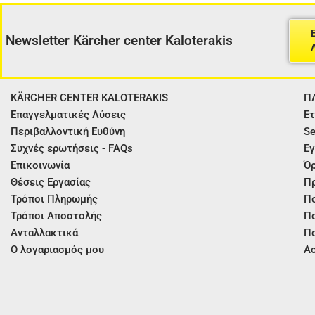
Newsletter Kärcher center Kaloterakis
KÄRCHER CENTER KALOTERAKIS
Π
Επαγγελματικές Λύσεις
Ετ
Περιβαλλοντική Ευθύνη
Se
Συχνές ερωτήσεις - FAQs
Εγ
Επικοινωνία
Όρ
Θέσεις Εργασίας
Π
Τρόποι Πληρωμής
Πο
Τρόποι Αποστολής
Πο
Ανταλλακτικά
Πο
Ο λογαριασμός μου
Ασ