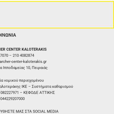
ΟΙΝΩΝΙΑ
ER CENTER KALOTERAKIS
7070 – 210 4082874
rcher-center-kaloterakis.gr
α Ιπποδαμείας 10, Πειραιάς
ία νομικού περιεχομένου
αλοτεράκης ΙΚΕ – Συστήματα καθαρισμού
. 082227971 – ΚΕΦΟΔΕ ΑΤΤΙΚΗΣ
 044229207000
ΥΘΗΣΤΕ ΜΑΣ ΣΤΑ SOCIAL MEDIA