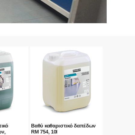
τικό
Βαθύ καθαριστικό δαπέδων
ών,
RM 754, 10l