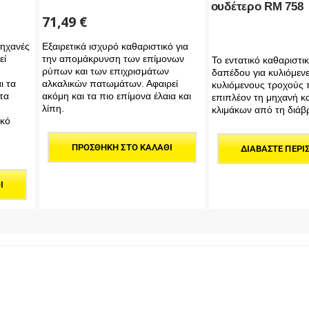
ουδέτερο RM 758
71,49
€
μηχανές
Εξαιρετικά ισχυρό καθαριστικό για
εί
την απομάκρυνση των επίμονων
Το εντατικό καθαριστι
ρύπων και των επιχρισμάτων
δαπέδου για κυλιόμενε
ι τα
αλκαλικών πατωμάτων. Αφαιρεί
κυλιόμενους τροχούς 
τα
ακόμη και τα πιο επίμονα έλαια και
επιπλέον τη μηχανή κα
λίπη.
κλιμάκων από τη διά
ικό
ΠΡΟΣΘΉΚΗ ΣΤΟ ΚΑΛΆΘΙ
ΔΙΑΒΆΣΤΕ ΠΕΡΙ
Ι