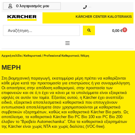
Μετάβαση
Ο λογαριασμός μου
210 4617070
στο
περιεχόμενο
KÄRCHER CENTER KALOTERAKIS
Search
0
0,00
€
Cart
...
ONLINE SHOP
Αρχική σελίδα
/
Καθαριστικά
/
Professional Καθαριστικά
/ Μέρη
ΜΈΡΗ
HOME & GARDEN
Στη βιομηχανική παραγωγή, εκατομμύρια μέρη πρέπει να καθαρίζονται
PROFESSIONAL
κάθε μέρα κατά την προετοιμασία για επιστρώσεις ή για συναρμολόγηση.
Οι απαιτήσεις στην απόδοση καθαρισμού, στην προστασία των
επιφανειών και σε ό,τι έχει να κάνει με τα υπολείμματα είναι εξαιρετικά
ΑΞΕΣΟΥΑΡ
υψηλές σε αυτόν τον τομέα. Εξαιτίας αυτού, η Kärcher έχει αναπτύξει
ειδικά, εξαιρετικά αποτελεσματικά καθαριστικά που επιτυγχάνουν
ΚΑΘΑΡΙΣΤΙΚΑ
εντυπωσιακά αποτελέσματα όταν χρησιμοποιούνται με καθαριστικά
συμβατικών εξαρτημάτων, καθώς και καθαριστικά Kärcher Bio parts. Ως
αποτέλεσμα, τα καθαριστικά Kärcher Bio PC Bio 100 και PC Bio 200
ΥΠΗΡΕΣΙΕΣ-ΝΕΑ-ΛΥΣΕΙΣ
έλαβαν το “Βραβείο Automechanika”. Όλα τα καθαριστικά εξαρτημάτων
της Kärcher είναι χωρίς NTA και χωρίς διαλύτες (VOC-free).