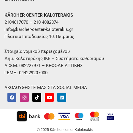
KÄRCHER CENTER KALOTERAKIS
2104617070 – 210 4082874
info@karcher-center-kaloterakis.gr
Πλατεία Ιπποδαμείας 10, Πειραιάς
Στοιχεία νομικού περιεχομένου
Δημ. Καλοτεράκης ΙΚΕ – Συστήματα καθαρισμού
Α.Φ.Μ. 082227971 – ΚΕΦΟΔΕ ΑΤΤΙΚΗΣ
ΓΕΜΗ: 044229207000
ΑΚΟΛΟΥΘΗΣΤΕ ΜΑΣ ΣΤΑ SOCIAL MEDIA
F
I
T
Y
L
a
n
i
o
i
c
s
k
u
n
e
t
t
t
k
b
a
o
u
e
o
g
k
b
d
o
r
e
i
k
a
n
m
© 2025 Kärcher center Kaloterakis