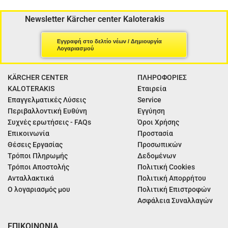
Newsletter Kärcher center Kaloterakis
Εγγραφή στο δελτίο νέων / Δημιουργία
Λογαριασμού
KÄRCHER CENTER
ΠΛΗΡΟΦΟΡΙΕΣ
KALOTERAKIS
Εταιρεία
Επαγγελματικές Λύσεις
Service
Περιβαλλοντική Ευθύνη
Εγγύηση
Συχνές ερωτήσεις - FAQs
Όροι Χρήσης
Επικοινωνία
Προστασία
Θέσεις Εργασίας
Προσωπικών
Τρόποι Πληρωμής
Δεδομένων
Τρόποι Αποστολής
Πολιτική Cookies
Ανταλλακτικά
Πολιτική Απορρήτου
Ο λογαριασμός μου
Πολιτική Επιστροφών
Ασφάλεια Συναλλαγών
ΕΠΙΚΟΙΝΩΝΙΑ