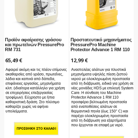
Προϊόν αφαίρεσης γράσου
Προστατευτικό μηχανήματος
και πρωτεϊνών PressurePro
PressurePro Machine
RM 731
Protector Advance 1 RM 110
65,49
€
12,99
€
Αφαιρεί ακόμη και τις πλέον επίμονες
Αναστολέας αλάτων για πλυστικά
ακαθαρσίες από γράσο, πρωτεΐνες,
μηχανήματα υψηλής πίεση ζεστού
λάδια και καπνιά από δάπεδα,
νερού με ολοκληρωμένη προστασία
επιφάνειες εργασίας, μηχανήματα
από τη διάβρωση, ειδικά για χρήση σε
κλπ. (ιδιαίτερα κατάλληλο για χρήση
νέες μονάδες HDS με επιλογή System
σε επιχειρήσεις επεξεργασίας
Care. Η σύνθεση του Machine
τροφίμων). Εύχρηστο με ήπια
Protector Advance 1 RM 110
καθαριστική δράση. Στο πλύσιμο
προσφέρει βελτιωμένη προστασία
καθαρίζει χωρίς να αφήνει
από εναποθέσεις αλάτων σε
υπολείμματα.
θερμαντικά πηνία (έως 150° C) και
παρέχει ολοκληρωμένη προστασία
από τη διάβρωση για εξαρτήματα
που έρχονται σε επαφή με νερό.
ΠΡΟΣΘΉΚΗ ΣΤΟ ΚΑΛΆΘΙ