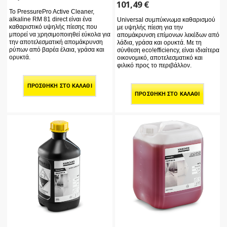
101,49
€
Το PressurePro Active Cleaner,
alkaline RM 81 direct είναι ένα
Universal συμπύκνωμα καθαρισμού
καθαριστικό υψηλής πίεσης που
με υψηλής πίεση για την
μπορεί να χρησιμοποιηθεί εύκολα για
απομάκρυνση επίμονων λεκέδων από
την αποτελεσματική απομάκρυνση
λάδια, γράσα και ορυκτά. Με τη
ρύπων από βαρέα έλαια, γράσα και
σύνθεση eco!efficiency, είναι ιδιαίτερα
ορυκτά.
οικονομικό, αποτελεσματικό και
φιλικό προς το περιβάλλον.
ΠΡΟΣΘΉΚΗ ΣΤΟ ΚΑΛΆΘΙ
ΠΡΟΣΘΉΚΗ ΣΤΟ ΚΑΛΆΘΙ