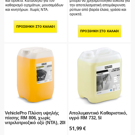
και ορυκτά. Κατάλληλο για τον
μπορεί να χρησιμοποιηθεί εύκολα για
καθαρισμό οχημάτων, μουσαμάδων
την αποτελεσματική απομάκρυνση
και κινητήρων. Χωρίς NTA.
ρύπων από βαρέα έλαια, γράσα και
ορυκτά.
ΠΡΟΣΘΉΚΗ ΣΤΟ ΚΑΛΆΘΙ
ΠΡΟΣΘΉΚΗ ΣΤΟ ΚΑΛΆΘΙ
VehiclePro Πλύση υψηλής
Απολυμαντικό Καθαριστικό,
πίεσης RM 806, χωρίς
υγρό RM 732, 5l
νιτριλοτριοξικό οξύ (NTA), 20l
51,99
€