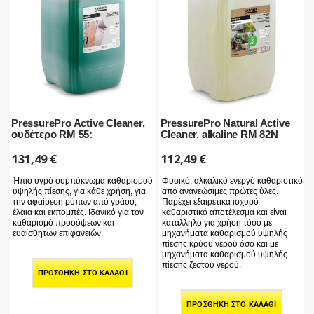
PressurePro Active Cleaner,
PressurePro Natural Active
ουδέτερο RM 55:
Cleaner, alkaline RM 82N
131,49
€
112,49
€
Ήπιο υγρό συμπύκνωμα καθαρισμού
Φυσικό, αλκαλικό ενεργό καθαριστικό
υψηλής πίεσης, για κάθε χρήση, για
από ανανεώσιμες πρώτες ύλες.
την αφαίρεση ρύπων από γράσο,
Παρέχει εξαιρετικά ισχυρό
έλαια και εκπομπές. Ιδανικό για τον
καθαριστικό αποτέλεσμα και είναι
καθαρισμό προσόψεων και
κατάλληλο για χρήση τόσο με
ευαίσθητων επιφανειών.
μηχανήματα καθαρισμού υψηλής
πίεσης κρύου νερού όσο και με
μηχανήματα καθαρισμού υψηλής
πίεσης ζεστού νερού.
ΠΡΟΣΘΉΚΗ ΣΤΟ ΚΑΛΆΘΙ
ΠΡΟΣΘΉΚΗ ΣΤΟ ΚΑΛΆΘΙ