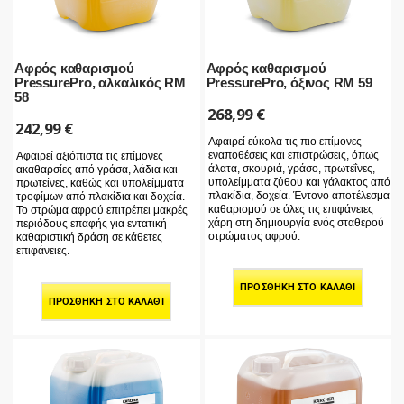
Αφρός καθαρισμού
Αφρός καθαρισμού
PressurePro, αλκαλικός RM
PressurePro, όξινος RM 59
58
268,99
€
242,99
€
Αφαιρεί εύκολα τις πιο επίμονες
εναποθέσεις και επιστρώσεις, όπως
Αφαιρεί αξιόπιστα τις επίμονες
άλατα, σκουριά, γράσο, πρωτεΐνες,
ακαθαρσίες από γράσα, λάδια και
υπολείμματα ζύθου και γάλακτος από
πρωτεΐνες, καθώς και υπολείμματα
πλακίδια, δοχεία. Έντονο αποτέλεσμα
τροφίμων από πλακίδια και δοχεία.
καθαρισμού σε όλες τις επιφάνειες
Το στρώμα αφρού επιτρέπει μακρές
χάρη στη δημιουργία ενός σταθερού
περιόδους επαφής για εντατική
στρώματος αφρού.
καθαριστική δράση σε κάθετες
επιφάνειες.
ΠΡΟΣΘΉΚΗ ΣΤΟ ΚΑΛΆΘΙ
ΠΡΟΣΘΉΚΗ ΣΤΟ ΚΑΛΆΘΙ