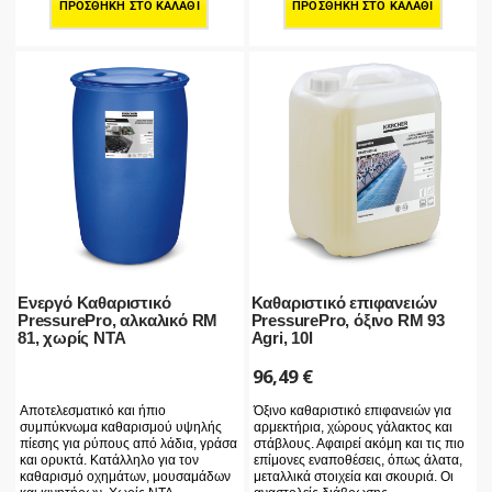
ΠΡΟΣΘΉΚΗ ΣΤΟ ΚΑΛΆΘΙ
ΠΡΟΣΘΉΚΗ ΣΤΟ ΚΑΛΆΘΙ
Ενεργό Καθαριστικό
Καθαριστικό επιφανειών
PressurePro, αλκαλικό RM
PressurePro, όξινο RM 93
81, χωρίς NTA
Agri, 10l
96,49
€
Όξινο καθαριστικό επιφανειών για
Αποτελεσματικό και ήπιο
αρμεκτήρια, χώρους γάλακτος και
συμπύκνωμα καθαρισμού υψηλής
στάβλους. Αφαιρεί ακόμη και τις πιο
πίεσης για ρύπους από λάδια, γράσα
επίμονες εναποθέσεις, όπως άλατα,
και ορυκτά. Κατάλληλο για τον
μεταλλικά στοιχεία και σκουριά. Οι
καθαρισμό οχημάτων, μουσαμάδων