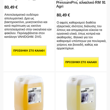
PressurePro, αλκαλικό RM 91
80,49
€
Agri
80,49
€
Αποτελεσματικό ουδέτερο
απολυμαντικό. Δρα ως
βακτηριοκτόνο, μυκητοκτόνο και
Ο αφρός καθαρισμού διαθέτει
κατά περίπτωση ως ιοκτόνο
εξαιρετικές ιδιότητες διάλυσης του
αποτελεσματικό στην οικογένεια ιών
λίπους και απομακρύνει εύκολα τα
φακέλου. Περιλαμβάνεται στον
οργανικά υλικά, όπως κοπριά και
κατάλογο VAH/DGHM. DVG.
ακαθαρσίες. Ιδανικό για τον
καθαρισμό υπόστεγων για πουλερικά,
χοίρους και βοοειδή, καθώς και
αρμεκτηρίων.
ΠΡΟΣΘΉΚΗ ΣΤΟ ΚΑΛΆΘΙ
ΠΡΟΣΘΉΚΗ ΣΤΟ ΚΑΛΆΘΙ