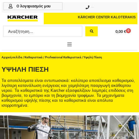
Μετάβαση
Ο λογαριασμός μου
210 4617070
στο
περιεχόμενο
KÄRCHER CENTER KALOTERAKIS
Search
0
0,00
€
Cart
...
ONLINE SHOP
Αρχική σελίδα
/
Καθαριστικά
/
Professional Καθαριστικά
/ Υψηλή Πίεση
ΥΨΗΛΉ ΠΊΕΣΗ
HOME & GARDEN
Τα αποτελέσματα είναι εντυπωσιακά: καλύτερο αποτέλεσμα καθαρισμού,
PROFESSIONAL
λιγότερη κατανάλωση ενέργειας και χαμηλότερη πααργωγή ακάθαρτου
νερού. Τα καθαριστικά της Karcher εξασφαλίζουν λαμπρές επιδόσεις στη
βιομηχανία, το εμπόριο και τη βιομηχανία τροφίμων. Τα μηχανήματα
ΑΞΕΣΟΥΑΡ
καθαρισμού υψηλής πίεσης και τα καθαριστικά είναι απόλυτα
ισορροπημένα.
ΚΑΘΑΡΙΣΤΙΚΑ
ΥΠΗΡΕΣΙΕΣ-ΝΕΑ-ΛΥΣΕΙΣ