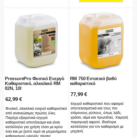
PressurePro Φυσικό Ενεργό
RM 750 Εντατικό βαθύ
Καθαριστικό, αλκαλικό RM
καθαριστικό
82N, 10l
77,99
€
62,99
€
Ισχυρό καθαριστικό που αφαιρεί
αποτελεσματικά και τους πιο
Φυσικό, αλκαλικό ενεργό καθαριστικό
επίμονους ρύπους, όπως λάδι,
από ανανεώσιμες πρώτες ύλες.
γράσο, αίμα και πρωτεΐνες. Χαμηλή
Παρέχει εξαιρετικά ισχυρό
παραγωγή αφρού. Ιδιαίτερα
καθαριστικό αποτέλεσμα και είναι
κατάλληλο για τον καθαρισμό με
κατάλληλο για χρήση τόσο με κρύο
μηχανή.
όσο και με ζεστό νερό σε μηχανήματα
καθαρισμού υψηλής πίεσης.