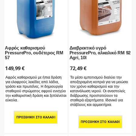
Αφρός καθαρισμού
Διαβρεκτικό υγρό
PressurePro, ουδέτερος RM
PressurePro, αλκαλικό RM 92
57
Agri, 10l
149,99
€
72,49
€
Αφρός καθαρισμού με ήπια δράση
Το μέσο εμποτισμού διαλύει την
για ελαφρούς λεκέδες από λάδια,
αποξηραμένη κοπριά για να μειώσει
γράσο και πρωτεΐνες. Η δημιουργία
τον χρόνο καθαρισμού και την
σταθερού στρώματος αφρού ενισχύει
κατανάλωση νερού. Οι αναστολείς
την καθαριστική δράση και ξεπλένεται
διάβρωσης προστατεύουν τα
εύκολα.
σταθερά εξαρτήματα. Ιδανικό για
στάβλους και αρμεκτήρια.
ΠΡΟΣΘΉΚΗ ΣΤΟ ΚΑΛΆΘΙ
ΠΡΟΣΘΉΚΗ ΣΤΟ ΚΑΛΆΘΙ