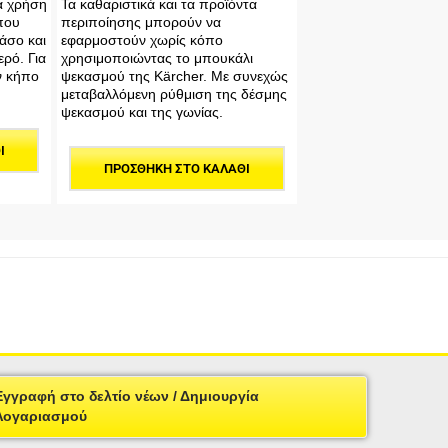
ια χρήση
Τα καθαριστικά και τα προϊόντα
που
περιποίησης μπορούν να
άσο και
εφαρμοστούν χωρίς κόπο
ρό. Για
χρησιμοποιώντας το μπουκάλι
ν κήπο
ψεκασμού της Kärcher. Με συνεχώς
μεταβαλλόμενη ρύθμιση της δέσμης
ψεκασμού και της γωνίας.
Ι
ΠΡΟΣΘΉΚΗ ΣΤΟ ΚΑΛΆΘΙ
Εγγραφή στο δελτίο νέων / Δημιουργία
Λογαριασμού