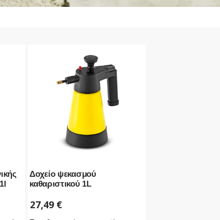
νικής
Δοχείο ψεκασμού
1l
καθαριστικού 1L
27,49
€