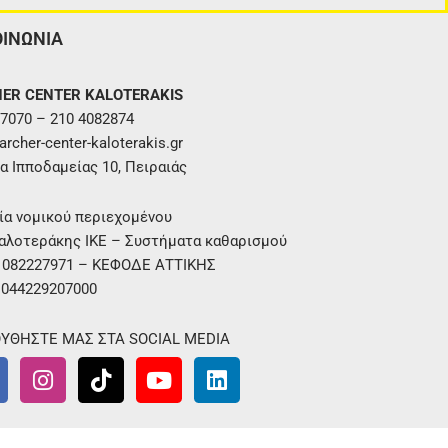
ΟΙΝΩΝΙΑ
ER CENTER KALOTERAKIS
7070 – 210 4082874
rcher-center-kaloterakis.gr
α Ιπποδαμείας 10, Πειραιάς
ία νομικού περιεχομένου
αλοτεράκης ΙΚΕ – Συστήματα καθαρισμού
. 082227971 – ΚΕΦΟΔΕ ΑΤΤΙΚΗΣ
 044229207000
ΥΘΗΣΤΕ ΜΑΣ ΣΤΑ SOCIAL MEDIA
I
T
Y
L
n
i
o
i
s
k
u
n
t
t
t
k