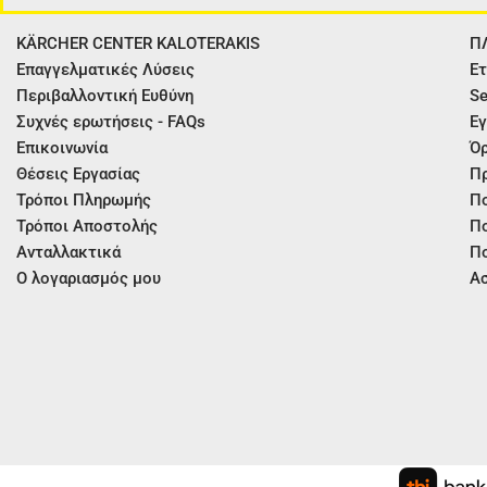
KÄRCHER CENTER KALOTERAKIS
Π
Επαγγελματικές Λύσεις
Ετ
Περιβαλλοντική Ευθύνη
Se
Συχνές ερωτήσεις - FAQs
Εγ
Επικοινωνία
Όρ
Θέσεις Εργασίας
Π
Τρόποι Πληρωμής
Πο
Τρόποι Αποστολής
Πο
Ανταλλακτικά
Πο
Ο λογαριασμός μου
Ασ