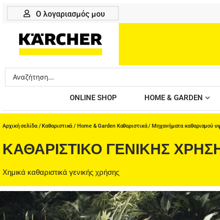
Μετάβαση
Ο λογαριασμός μου
στο
περιεχόμενο
Search
...
ONLINE SHOP
HOME & GARDEN
Αρχική σελίδα
/
Καθαριστικά
/
Home & Garden Καθαριστικά
/
Μηχανήματα καθαρισμού υ
ΚΑΘΑΡΙΣΤΙΚΌ ΓΕΝΙΚΉΣ ΧΡΉΣ
Χημικά καθαριστικά γενικής χρήσης