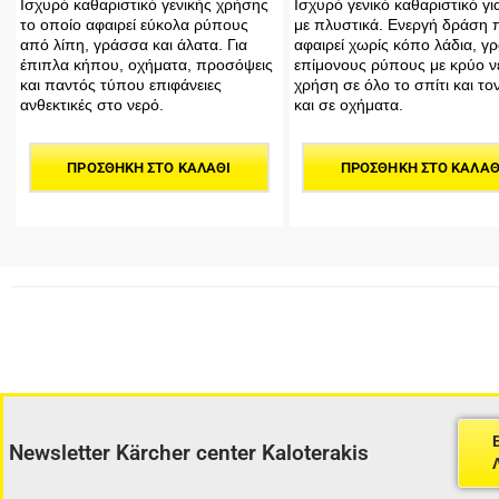
Ισχυρό καθαριστικό γενικής χρήσης
Ισχυρό γενικό καθαριστικό γ
το οποίο αφαιρεί εύκολα ρύπους
με πλυστικά. Ενεργή δράση 
από λίπη, γράσσα και άλατα. Για
αφαιρεί χωρίς κόπο λάδια, γρ
έπιπλα κήπου, οχήματα, προσόψεις
επίμονους ρύπους με κρύο νε
και παντός τύπου επιφάνειες
χρήση σε όλο το σπίτι και το
ανθεκτικές στο νερό.
και σε οχήματα.
ΠΡΟΣΘΉΚΗ ΣΤΟ ΚΑΛΆΘΙ
ΠΡΟΣΘΉΚΗ ΣΤΟ ΚΑΛΆΘ
Newsletter Kärcher center Kaloterakis