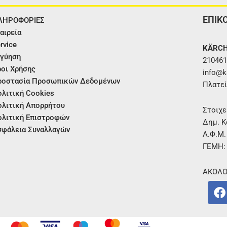
ΕΠΙΚ
ΛΗΡΟΦΟΡΙΕΣ
αιρεία
rvice
KÄRCH
γύηση
210461
οι Χρήσης
info@ka
ροστασία Προσωπικών Δεδομένων
Πλατεί
λιτική Cookies
λιτική Απορρήτου
Στοιχε
λιτική Επιστροφών
Δημ. Κ
φάλεια Συναλλαγών
Α.Φ.Μ
ΓΕΜΗ:
ΑΚΟΛΟ
F
a
c
e