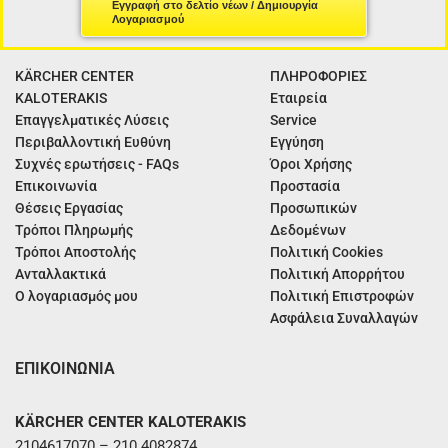
Εγγραφή στο δελτίο νέων / Δημιουργία
Λογαριασμού
KÄRCHER CENTER
ΠΛΗΡΟΦΟΡΙΕΣ
KALOTERAKIS
Εταιρεία
Επαγγελματικές Λύσεις
Service
Περιβαλλοντική Ευθύνη
Εγγύηση
Συχνές ερωτήσεις - FAQs
Όροι Χρήσης
Επικοινωνία
Προστασία
Θέσεις Εργασίας
Προσωπικών
Τρόποι Πληρωμής
Δεδομένων
Τρόποι Αποστολής
Πολιτική Cookies
Ανταλλακτικά
Πολιτική Απορρήτου
Ο λογαριασμός μου
Πολιτική Επιστροφών
Ασφάλεια Συναλλαγών
ΕΠΙΚΟΙΝΩΝΙΑ
KÄRCHER CENTER KALOTERAKIS
2104617070 – 210 4082874