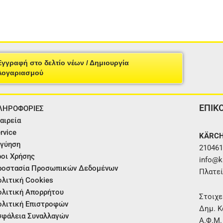
Εγγραφή στο δελτίο νέων / Δημιουργία
Λογαριασμού
ΕΠΙΚ
ΛΗΡΟΦΟΡΙΕΣ
αιρεία
rvice
KÄRCH
γύηση
210461
οι Χρήσης
info@ka
ροστασία Προσωπικών Δεδομένων
Πλατεί
λιτική Cookies
λιτική Απορρήτου
Στοιχε
λιτική Επιστροφών
Δημ. Κ
φάλεια Συναλλαγών
Α.Φ.Μ