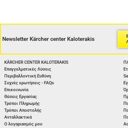
Newsletter Kärcher center Kaloterakis
KÄRCHER CENTER KALOTERAKIS
Π
Επαγγελματικές Λύσεις
Ετ
Περιβαλλοντική Ευθύνη
Se
Συχνές ερωτήσεις - FAQs
Εγ
Επικοινωνία
Όρ
Θέσεις Εργασίας
Π
Τρόποι Πληρωμής
Πο
Τρόποι Αποστολής
Πο
Ανταλλακτικά
Πο
Ο λογαριασμός μου
Ασ