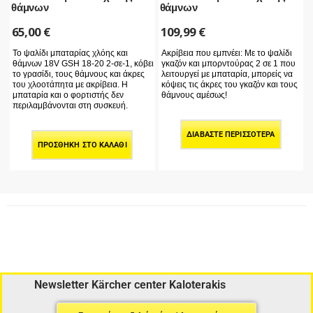
θάμνων
θάμνων
65,00
€
109,99
€
Το ψαλίδι μπαταρίας χλόης και
Ακρίβεια που εμπνέει: Με το ψαλίδι
θάμνων 18V GSH 18-20 2-σε-1, κόβει
γκαζόν και μπορντούρας 2 σε 1 που
το γρασίδι, τους θάμνους και άκρες
λειτουργεί με μπαταρία, μπορείς να
του χλοοτάπητα με ακρίβεια. Η
κόψεις τις άκρες του γκαζόν και τους
μπαταρία και ο φορτιστής δεν
θάμνους αμέσως!
περιλαμβάνονται στη συσκευή.
ΔΙΑΒΆΣΤΕ ΠΕΡΙΣΣΌΤΕΡΑ
ΠΡΟΣΘΉΚΗ ΣΤΟ ΚΑΛΆΘΙ
Newsletter Kärcher center Kaloterakis