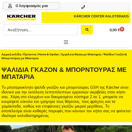
Μετάβαση
Ο λογαριασμός μου
210 4617070
στο
περιεχόμενο
KÄRCHER CENTER KALOTERAKIS
Search
0
0,00
€
Cart
...
ONLINE SHOP
Αρχική σελίδα
/
Προϊοντα
/
Home & Garden
/
Εργαλεία Κήπου με Μπαταρία
/ Ψαλίδια Γκαζόν &
Μπορντούρας με Μπαταρία
HOME & GARDEN
ΨΑΛΊΔΙΑ ΓΚΑΖΌΝ & ΜΠΟΡΝΤΟΎΡΑΣ ΜΕ
ΜΠΑΤΑΡΊΑ
PROFESSIONAL
Το μπαταριοκίνητο ψαλίδι γκαζόν και μπορντούρας GSH της Kärcher είναι
ιδανικό για την εκτέλεση λεπτεπίλεπτων εργασιών ακριβείας στον κήπο
ΑΞΕΣΟΥΑΡ
σας. Χάρη στο ελεγμένο και δοκιμασμένο σύστημα 2 σε 1, μπορείτε να
κουρέψετε εύκολα και γρήγορα τους θάμνους, τους φράχτες και τα
ΚΑΘΑΡΙΣΤΙΚΑ
χαμόκλαδα, καθώς και επιφάνειες γκαζόν μικρού μεγέθους. Το
αποτέλεσμα είναι καθαρές παρυφές που κάνουν τον κήπο σας να φαίνεται
ιδιαίτερα καλοδιατηρημένος.
ΥΠΗΡΕΣΙΕΣ-ΝΕΑ-ΛΥΣΕΙΣ