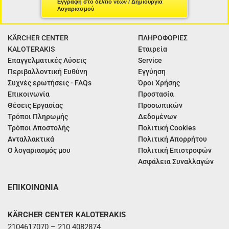
Εγγραφή στο δελτίο νέων / Δημιουργία
Λογαριασμού
KÄRCHER CENTER
ΠΛΗΡΟΦΟΡΙΕΣ
KALOTERAKIS
Εταιρεία
Επαγγελματικές Λύσεις
Service
Περιβαλλοντική Ευθύνη
Εγγύηση
Συχνές ερωτήσεις - FAQs
Όροι Χρήσης
Επικοινωνία
Προστασία
Θέσεις Εργασίας
Προσωπικών
Τρόποι Πληρωμής
Δεδομένων
Τρόποι Αποστολής
Πολιτική Cookies
Ανταλλακτικά
Πολιτική Απορρήτου
Ο λογαριασμός μου
Πολιτική Επιστροφών
Ασφάλεια Συναλλαγών
ΕΠΙΚΟΙΝΩΝΙΑ
KÄRCHER CENTER KALOTERAKIS
2104617070 – 210 4082874