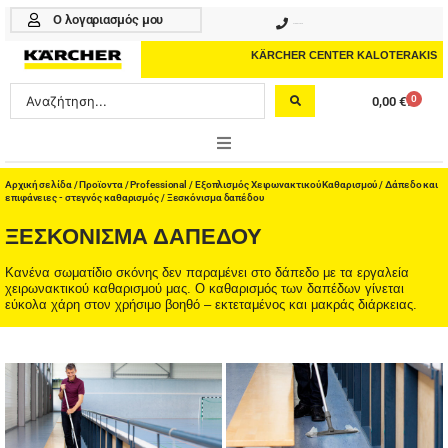
Μετάβαση
Ο λογαριασμός μου
210 4617070
στο
περιεχόμενο
KÄRCHER CENTER KALOTERAKIS
Search
0
0,00
€
Cart
...
ONLINE SHOP
Αρχική σελίδα
/
Προϊοντα
/
Professional
/
Εξοπλισμός Χειρωνακτικού Καθαρισμού
/
Δάπεδο και
επιφάνειες - στεγνός καθαρισμός
/ Ξεσκόνισμα δαπέδου
HOME & GARDEN
ΞΕΣΚΌΝΙΣΜΑ ΔΑΠΈΔΟΥ
PROFESSIONAL
Κανένα σωματίδιο σκόνης δεν παραμένει στο δάπεδο με τα εργαλεία
χειρωνακτικού καθαρισμού μας. Ο καθαρισμός των δαπέδων γίνεται
εύκολα χάρη στον χρήσιμο βοηθό – εκτεταμένος και μακράς διάρκειας.
ΑΞΕΣΟΥΑΡ
ΚΑΘΑΡΙΣΤΙΚΑ
ΥΠΗΡΕΣΙΕΣ-ΝΕΑ-ΛΥΣΕΙΣ