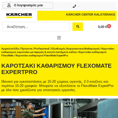
Μετάβαση
Ο λογαριασμός μου
210 4617070
στο
περιεχόμενο
KÄRCHER CENTER KALOTERAKIS
Search
0
0,00
€
Cart
...
ONLINE SHOP
Αρχική σελίδα
/
Προϊοντα
/
Professional
/
Εξοπλισμός Χειρωνακτικού Καθαρισμού
/
Καροτσάκι
καθαρισμού, καροτσάκι μεταφοράς & κινητά συστήματα κάδου
/
Καροτσάκι καθαρισμού
FlexoMate
/ Καροτσάκι καθαρισμού FlexoMate ExpertPro
HOME & GARDEN
ΚΑΡΟΤΣΆΚΙ ΚΑΘΑΡΙΣΜΟΎ FLEXOMATE
EXPERTPRO
PROFESSIONAL
Ιδανικό για εγκαταστάσεις με 15-20 χώρους υγιεινής, 2-3 κουζίνες και
ΑΞΕΣΟΥΑΡ
περίπου 15-20 γραφεία: Μπορείτε να εξοπλίσετε το FlexoMate ExpertPro
με όλα όσα χρειάζεστε για απαιτητικές εργασίες.
ΚΑΘΑΡΙΣΤΙΚΑ
ΥΠΗΡΕΣΙΕΣ-ΝΕΑ-ΛΥΣΕΙΣ