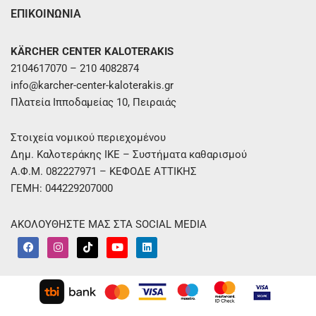
ΕΠΙΚΟΙΝΩΝΙΑ
KÄRCHER CENTER KALOTERAKIS
2104617070 – 210 4082874
info@karcher-center-kaloterakis.gr
Πλατεία Ιπποδαμείας 10, Πειραιάς
Στοιχεία νομικού περιεχομένου
Δημ. Καλοτεράκης ΙΚΕ – Συστήματα καθαρισμού
Α.Φ.Μ. 082227971 – ΚΕΦΟΔΕ ΑΤΤΙΚΗΣ
ΓΕΜΗ: 044229207000
ΑΚΟΛΟΥΘΗΣΤΕ ΜΑΣ ΣΤΑ SOCIAL MEDIA
F
I
T
Y
L
a
n
i
o
i
c
s
k
u
n
e
t
t
t
k
b
a
o
u
e
o
g
k
b
d
o
r
e
i
k
a
n