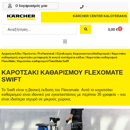
Μετάβαση
Ο λογαριασμός μου
210 4617070
στο
περιεχόμενο
KÄRCHER CENTER KALOTERAKIS
Search
0
0,00
€
Cart
...
ONLINE SHOP
Αρχική σελίδα
/
Προϊοντα
/
Professional
/
Εξοπλισμός Χειρωνακτικού Καθαρισμού
/
Καροτσάκι
καθαρισμού, καροτσάκι μεταφοράς & κινητά συστήματα κάδου
/
Καροτσάκι καθαρισμού
FlexoMate
/ Καροτσάκι καθαρισμού FlexoMate Swift
HOME & GARDEN
ΚΑΡΟΤΣΆΚΙ ΚΑΘΑΡΙΣΜΟΎ FLEXOMATE
SWIFT
PROFESSIONAL
Το Swift είναι η βασική έκδοση του Flexomate. Αυτό το καροτσάκι
ΑΞΕΣΟΥΑΡ
καθαρισμού είναι ιδανικό για εγκαταστάσεις με περίπου 35 γραφεία – και
είναι ιδιαίτερα ισχυρό σε μικρούς χώρους.
ΚΑΘΑΡΙΣΤΙΚΑ
ΥΠΗΡΕΣΙΕΣ-ΝΕΑ-ΛΥΣΕΙΣ