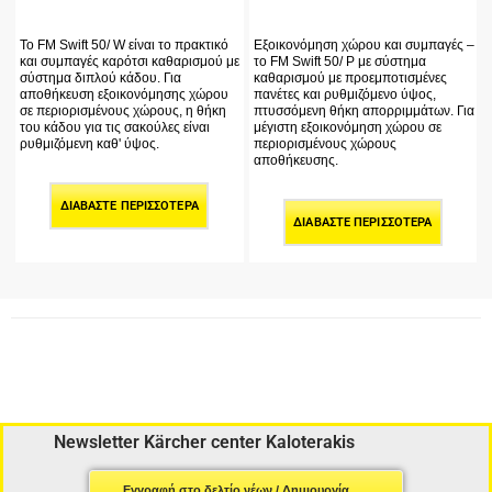
Το FM Swift 50/ W είναι το πρακτικό
Εξοικονόμηση χώρου και συμπαγές –
και συμπαγές καρότσι καθαρισμού με
το FM Swift 50/ P με σύστημα
σύστημα διπλού κάδου. Για
καθαρισμού με προεμποτισμένες
αποθήκευση εξοικονόμησης χώρου
πανέτες και ρυθμιζόμενο ύψος,
σε περιορισμένους χώρους, η θήκη
πτυσσόμενη θήκη απορριμμάτων. Για
του κάδου για τις σακούλες είναι
μέγιστη εξοικονόμηση χώρου σε
ρυθμιζόμενη καθ' ύψος.
περιορισμένους χώρους
αποθήκευσης.
ΔΙΑΒΆΣΤΕ ΠΕΡΙΣΣΌΤΕΡΑ
ΔΙΑΒΆΣΤΕ ΠΕΡΙΣΣΌΤΕΡΑ
Newsletter Kärcher center Kaloterakis
Εγγραφή στο δελτίο νέων / Δημιουργία