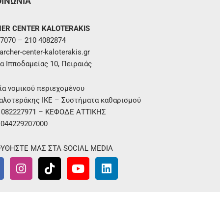
ΟΙΝΩΝΙΑ
ER CENTER KALOTERAKIS
7070 – 210 4082874
rcher-center-kaloterakis.gr
α Ιπποδαμείας 10, Πειραιάς
ία νομικού περιεχομένου
αλοτεράκης ΙΚΕ – Συστήματα καθαρισμού
. 082227971 – ΚΕΦΟΔΕ ΑΤΤΙΚΗΣ
 044229207000
ΥΘΗΣΤΕ ΜΑΣ ΣΤΑ SOCIAL MEDIA
I
T
Y
L
n
i
o
i
s
k
u
n
t
t
t
k
a
o
u
e
g
k
b
d