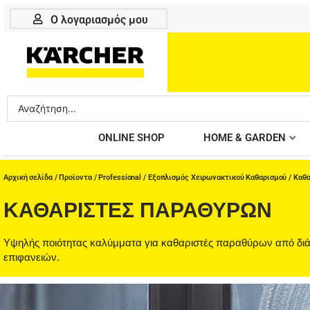
Μετάβαση
Ο λογαριασμός μου
στο
περιεχόμενο
Search
...
ONLINE SHOP
HOME & GARDEN
Αρχική σελίδα
/
Προϊοντα
/
Professional
/
Εξοπλισμός Χειρωνακτικού Καθαρισμού
/
Καθα
ΚΑΘΑΡΙΣΤΈΣ ΠΑΡΑΘΎΡΩΝ
Υψηλής ποιότητας καλύμματα για καθαριστές παραθύρων από διά
επιφανειών.