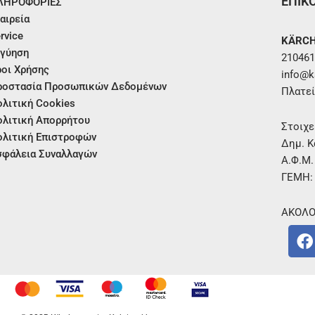
ΕΠΙΚ
ΛΗΡΟΦΟΡΙΕΣ
αιρεία
rvice
KÄRCH
γύηση
210461
οι Χρήσης
info@ka
ροστασία Προσωπικών Δεδομένων
Πλατεί
λιτική Cookies
λιτική Απορρήτου
Στοιχε
λιτική Επιστροφών
Δημ. Κ
φάλεια Συναλλαγών
Α.Φ.Μ
ΓΕΜΗ:
ΑΚΟΛΟ
F
a
c
e
b
o