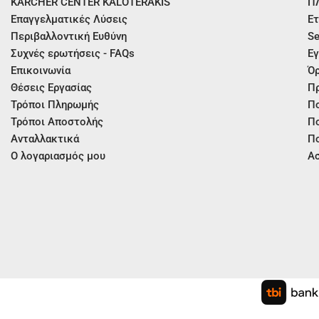
KÄRCHER CENTER KALOTERAKIS
Π
Επαγγελματικές Λύσεις
Ετ
Περιβαλλοντική Ευθύνη
Se
Συχνές ερωτήσεις - FAQs
Εγ
Επικοινωνία
Όρ
Θέσεις Εργασίας
Π
Τρόποι Πληρωμής
Πο
Τρόποι Αποστολής
Πο
Ανταλλακτικά
Πο
Ο λογαριασμός μου
Ασ