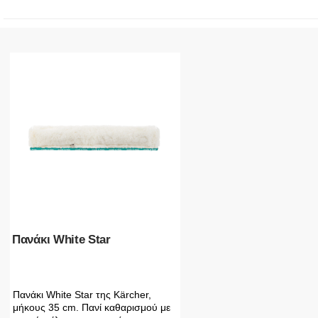
Πανάκι White Star
Πανάκι White Star της Kärcher,
μήκους 35 cm. Πανί καθαρισμού με