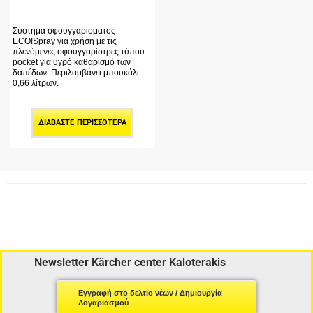
Σύστημα σφουγγαρίσματος
ECO!Spray για χρήση με τις
πλενόμενες σφουγγαρίστρες τύπου
pocket για υγρό καθαρισμό των
δαπέδων. Περιλαμβάνει μπουκάλι
0,66 λίτρων.
ΔΙΑΒΆΣΤΕ ΠΕΡΙΣΣΌΤΕΡΑ
Newsletter Kärcher center Kaloterakis
Εγγραφή στο δελτίο νέων / Δημιουργία
Λογαριασμού