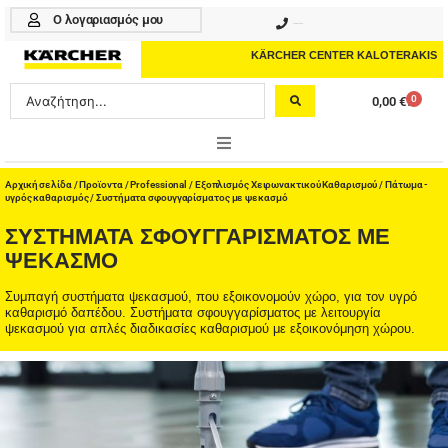
Μετάβαση
Ο λογαριασμός μου
210 4617070
στο
περιεχόμενο
KÄRCHER CENTER KALOTERAKIS
Search
0
0,00
€
Cart
...
ONLINE SHOP
Αρχική σελίδα
/
Προϊοντα
/
Professional
/
Εξοπλισμός Χειρωνακτικού Καθαρισμού
/
Πάτωμα -
υγρός καθαρισμός
/ Συστήματα σφουγγαρίσματος με ψεκασμό
HOME & GARDEN
ΣΥΣΤΉΜΑΤΑ ΣΦΟΥΓΓΑΡΊΣΜΑΤΟΣ ΜΕ
ΨΕΚΑΣΜΌ
PROFESSIONAL
Συμπαγή συστήματα ψεκασμού, που εξοικονομούν χώρο, για τον υγρό
καθαρισμό δαπέδου. Συστήματα σφουγγαρίσματος με λειτουργία
ΑΞΕΣΟΥΑΡ
ψεκασμού για απλές διαδικασίες καθαρισμού με εξοικονόμηση χώρου.
ΚΑΘΑΡΙΣΤΙΚΑ
ΥΠΗΡΕΣΙΕΣ-ΝΕΑ-ΛΥΣΕΙΣ