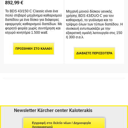
892,99
€
Το BDS 43/150 C Classic είναι ένα
Μηχανή μονού δίσκου γενικής
πολύ στιβαρό μηχάνημα καθαρισμού
χρήσης BDS 43/DUO C για τον
δαπέδου με ένα δίσκο για διάφορες
καθαρισμό, το γυάλισμα και το
εφαρμογές καθαρισμού δαπέδων. Με
τρίψιμο όλων των τύπων δαπέδου. Η
φορητό φορέα χωρίς συντήρηση και
συσκευή εντυπωσιάζει με την
ισχυρό κινητήρα 1.500 watt.
εξαιρετική ομαλή λειτουργία στις 150
ή 300 σ.α.λ.
ΠΡΟΣΘΉΚΗ ΣΤΟ ΚΑΛΆΘΙ
ΔΙΑΒΆΣΤΕ ΠΕΡΙΣΣΌΤΕΡΑ
Newsletter Kärcher center Kaloterakis
Εγγραφή στο δελτίο νέων / Δημιουργία
Λογαριασμού