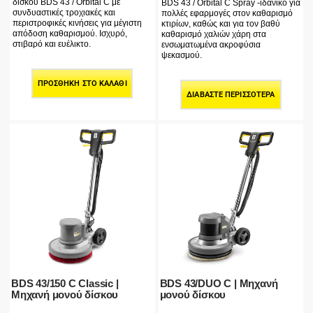
δίσκου BDS 43 / Orbital C με
BDS 43 / Orbital C Spray -ιδανικό για
συνδυαστικές τροχιακές και
πολλές εφαρμογές στον καθαρισμό
περιστροφικές κινήσεις για μέγιστη
κτιρίων, καθώς και για τον βαθύ
απόδοση καθαρισμού. Ισχυρό,
καθαρισμό χαλιών χάρη στα
στιβαρό και ευέλικτο.
ενσωματωμένα ακροφύσια
ψεκασμού.
ΠΡΟΣΘΉΚΗ ΣΤΟ ΚΑΛΆΘΙ
ΔΙΑΒΆΣΤΕ ΠΕΡΙΣΣΌΤΕΡΑ
BDS 43/150 C Classic |
BDS 43/DUO C | Μηχανή
Μηχανή μονού δίσκου
μονού δίσκου