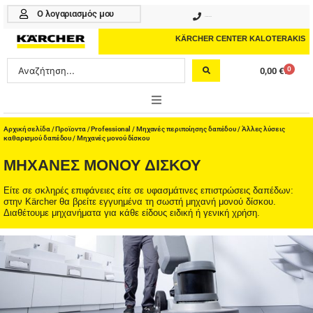
Μετάβαση
Ο λογαριασμός μου
210 4617070
στο
περιεχόμενο
KÄRCHER CENTER KALOTERAKIS
Search
0
0,00
€
Cart
...
ONLINE SHOP
Αρχική σελίδα
/
Προϊοντα
/
Professional
/
Μηχανές περιποίησης δαπέδου
/
Άλλες λύσεις
καθαρισμού δαπέδου
/ Μηχανές μονού δίσκου
HOME & GARDEN
ΜΗΧΑΝΈΣ ΜΟΝΟΎ ΔΊΣΚΟΥ
PROFESSIONAL
Είτε σε σκληρές επιφάνειες είτε σε υφασμάτινες επιστρώσεις δαπέδων:
στην Kärcher θα βρείτε εγγυημένα τη σωστή μηχανή μονού δίσκου.
Διαθέτουμε μηχανήματα για κάθε είδους ειδική ή γενική χρήση.
ΑΞΕΣΟΥΑΡ
ΚΑΘΑΡΙΣΤΙΚΑ
ΥΠΗΡΕΣΙΕΣ-ΝΕΑ-ΛΥΣΕΙΣ