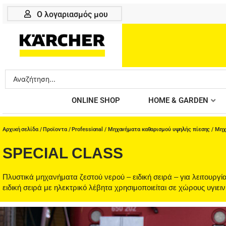
Μετάβαση
Ο λογαριασμός μου
στο
περιεχόμενο
Search
...
ONLINE SHOP
HOME & GARDEN
Αρχική σελίδα
/
Προϊοντα
/
Professional
/
Μηχανήματα καθαρισμού υψηλής πίεσης
/
Μηχ
SPECIAL CLASS
Πλυστικά μηχανήματα ζεστού νερού – ειδική σειρά – για λειτουρ
ειδική σειρά με ηλεκτρικό λέβητα χρησιμοποιείται σε χώρους υγιει