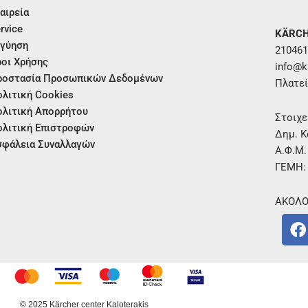
αιρεία
rvice
KÄRCH
γύηση
210461
οι Χρήσης
info@ka
ροστασία Προσωπικών Δεδομένων
Πλατεί
λιτική Cookies
λιτική Απορρήτου
Στοιχε
λιτική Επιστροφών
Δημ. Κ
φάλεια Συναλλαγών
Α.Φ.Μ
ΓΕΜΗ:
ΑΚΟΛΟ
F
a
c
e
b
o
© 2025 Kärcher center Kaloterakis