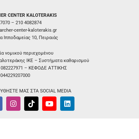
ER CENTER KALOTERAKIS
7070 – 210 4082874
rcher-center-kaloterakis.gr
α Ιπποδαμείας 10, Πειραιάς
ία νομικού περιεχομένου
αλοτεράκης ΙΚΕ – Συστήματα καθαρισμού
. 082227971 – ΚΕΦΟΔΕ ΑΤΤΙΚΗΣ
 044229207000
ΥΘΗΣΤΕ ΜΑΣ ΣΤΑ SOCIAL MEDIA
I
T
Y
L
n
i
o
i
s
k
u
n
t
t
t
k
a
o
u
e
g
k
b
d