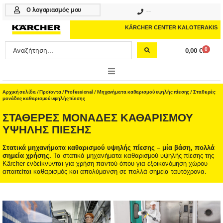
Μετάβαση
Ο λογαριασμός μου
210 4617070
στο
περιεχόμενο
KÄRCHER CENTER KALOTERAKIS
Search
0
0,00
€
Cart
...
ONLINE SHOP
Αρχική σελίδα
/
Προϊοντα
/
Professional
/
Μηχανήματα καθαρισμού υψηλής πίεσης
/ Σταθερές
μονάδες καθαρισμού υψηλής πίεσης
HOME & GARDEN
ΣΤΑΘΕΡΈΣ ΜΟΝΆΔΕΣ ΚΑΘΑΡΙΣΜΟΎ
ΥΨΗΛΉΣ ΠΊΕΣΗΣ
PROFESSIONAL
Στατικά μηχανήματα καθαρισμού υψηλής πίεσης – μία βάση, πολλά
σημεία χρήσης.
Τα στατικά μηχανήματα καθαρισμού υψηλής πίεσης της
ΑΞΕΣΟΥΑΡ
Kärcher ενδείκνυνται για χρήση παντού όπου για εξοικονόμηση χώρου
απαιτείται καθαρισμός και απολύμανση σε πολλά σημεία ταυτόχρονα.
ΚΑΘΑΡΙΣΤΙΚΑ
ΥΠΗΡΕΣΙΕΣ-ΝΕΑ-ΛΥΣΕΙΣ