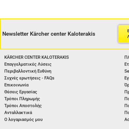
Newsletter Kärcher center Kaloterakis
KÄRCHER CENTER KALOTERAKIS
Π
Επαγγελματικές Λύσεις
Ετ
Περιβαλλοντική Ευθύνη
Se
Συχνές ερωτήσεις - FAQs
Εγ
Επικοινωνία
Όρ
Θέσεις Εργασίας
Π
Τρόποι Πληρωμής
Πο
Τρόποι Αποστολής
Πο
Ανταλλακτικά
Πο
Ο λογαριασμός μου
Ασ