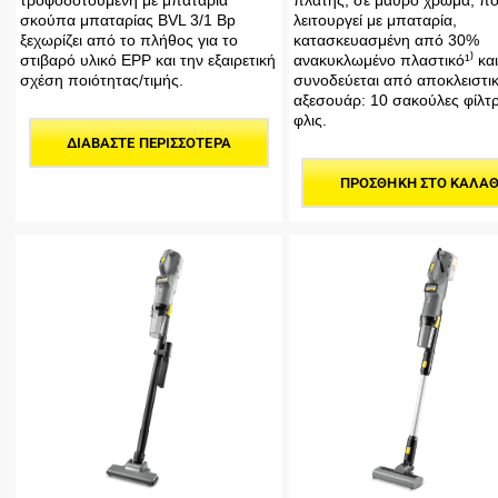
πλάτης, σε μαύρο χρώμα, π
σκούπα μπαταρίας BVL 3/1 Bp
λειτουργεί με μπαταρία,
ξεχωρίζει από το πλήθος για το
κατασκευασμένη από 30%
στιβαρό υλικό EPP και την εξαιρετική
ανακυκλωμένο πλαστικό¹⁾ και
σχέση ποιότητας/τιμής.
συνοδεύεται από αποκλειστι
αξεσουάρ: 10 σακούλες φίλτ
φλις.
ΔΙΑΒΆΣΤΕ ΠΕΡΙΣΣΌΤΕΡΑ
ΠΡΟΣΘΉΚΗ ΣΤΟ ΚΑΛΆΘ