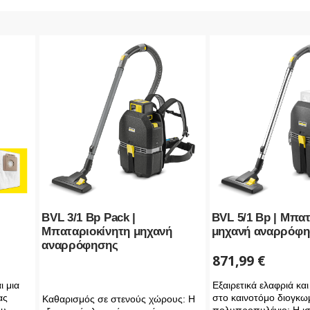
BVL 3/1 Bp Pack |
BVL 5/1 Bp | Μπα
Μπαταριοκίνητη μηχανή
μηχανή αναρρόφ
αναρρόφησης
871,99
€
ι μια
Εξαιρετικά ελαφριά κα
ας
στο καινοτόμο διογκω
Καθαρισμός σε στενούς χώρους: Η