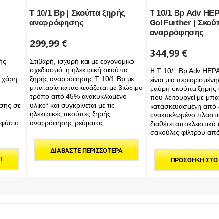
T 10/1 Bp | Σκούπα ξηρής
T 10/1 Bp Adv HE
αναρρόφησης
Go!Further | Σκο
αναρρόφησης
299,99
€
344,99
€
ής
Στιβαρή, ισχυρή και με εργονομικό
σχεδιασμό: η ηλεκτρική σκούπα
Η T 10/1 Bp Adv HEPA
ς χάρη
ξηρής αναρρόφησης T 10/1 Bp με
είναι μια περιορισμέν
μπαταρία κατασκευάζεται με βιώσιμο
μαύρη σκούπα ξηρής
τρόπο από 45% ανακυκλωμένο
που λειτουργεί με μπα
σης σε
υλικό* και συγκρίνεται με τις
κατασκευασμένη από
ηλεκτρικές σκούπες ξηρής
ανακυκλωμένο πλαστικ
οφύσιο
αναρρόφησης ρεύματος.
διαθέτει αποκλειστικά
σακούλες φίλτρου από
ΔΙΑΒΆΣΤΕ ΠΕΡΙΣΣΌΤΕΡΑ
Ι
ΠΡΟΣΘΉΚΗ ΣΤΟ