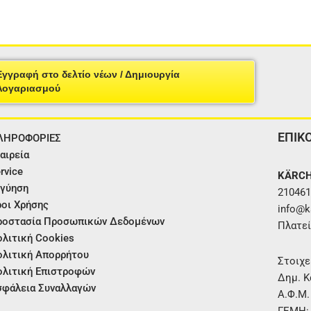
Εγγραφή στο δελτίο νέων / Δημιουργία
Λογαριασμού
ΕΠΙΚ
ΛΗΡΟΦΟΡΙΕΣ
αιρεία
rvice
KÄRCH
γύηση
210461
οι Χρήσης
info@ka
ροστασία Προσωπικών Δεδομένων
Πλατεί
λιτική Cookies
λιτική Απορρήτου
Στοιχε
λιτική Επιστροφών
Δημ. Κ
φάλεια Συναλλαγών
Α.Φ.Μ
ΓΕΜΗ: