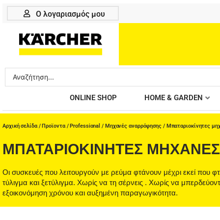
Μετάβαση
Ο λογαριασμός μου
στο
περιεχόμενο
Search
...
ONLINE SHOP
HOME & GARDEN
Αρχική σελίδα
/
Προϊοντα
/
Professional
/
Μηχανές αναρρόφησης
/ Μπαταριοκίνητες μη
ΜΠΑΤΑΡΙΟΚΊΝΗΤΕΣ ΜΗΧΑΝΈ
Οι συσκευές που λειτουργούν με ρεύμα φτάνουν μέχρι εκεί που φ
τύλιγμα και ξετύλιγμα. Χωρίς να τη σέρνεις . Χωρίς να μπερδεύον
εξοικονόμηση χρόνου και αυξημένη παραγωγικότητα.