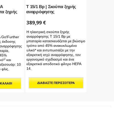
PA
T 15/1 Bp | Σκούπα ξηρής
ύπα ξηρής
αναρρόφησης
389,99
€
Η ηλεκτρική σκούπα ξηρής
αναρρόφησης T 15/1 Bp με
 Go!Further
μπαταρία κατασκευάζεται με βιώσιμο
ης έκδοσης
τρόπο από 45% ανακυκλωμένο
 αναρρόφησης
υλικό* και εντυπωσιάζει με την
ταρία,
εξαιρετική ισχύ αναρρόφησης, τον
 45%
εργονομικό σχεδιασμό και ένα
ό¹⁾ και
εξαιρετικά αποδοτικό φίλτρο HEPA
 αξεσουάρ: 10
14.
 φλις.
ΔΙΑΒΆΣΤΕ ΠΕΡΙΣΣΌΤΕΡΑ
 ΚΑΛΆΘΙ