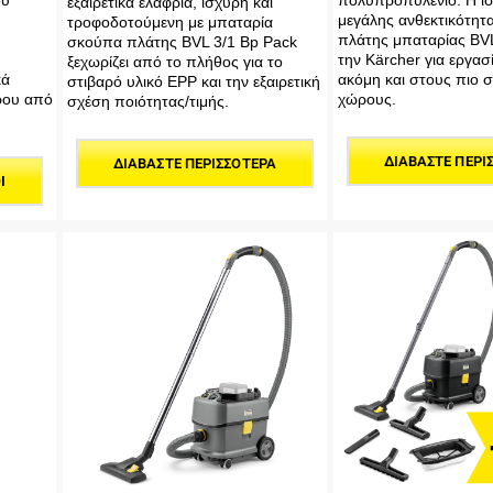
ου
πολυπροπυλένιο: Η ισ
εξαιρετικά ελαφριά, ισχυρή και
μεγάλης ανθεκτικότητ
τροφοδοτούμενη με μπαταρία
πλάτης μπαταρίας BV
σκούπα πλάτης BVL 3/1 Bp Pack
την Kärcher για εργασ
ξεχωρίζει από το πλήθος για το
κά
ακόμη και στους πιο 
στιβαρό υλικό EPP και την εξαιρετική
ρου από
χώρους.
σχέση ποιότητας/τιμής.
ΔΙΑΒΆΣΤΕ ΠΕΡΙ
ΔΙΑΒΆΣΤΕ ΠΕΡΙΣΣΌΤΕΡΑ
Ι