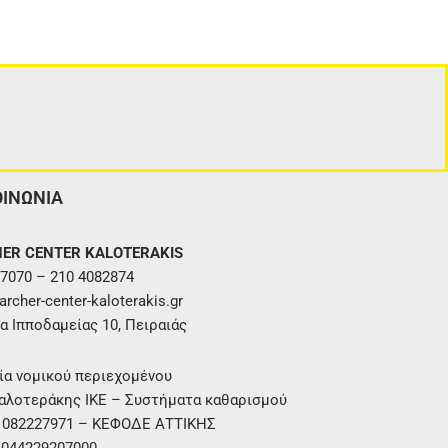
ΟΙΝΩΝΙΑ
ER CENTER KALOTERAKIS
7070 – 210 4082874
rcher-center-kaloterakis.gr
α Ιπποδαμείας 10, Πειραιάς
ία νομικού περιεχομένου
αλοτεράκης ΙΚΕ – Συστήματα καθαρισμού
. 082227971 – ΚΕΦΟΔΕ ΑΤΤΙΚΗΣ
 044229207000