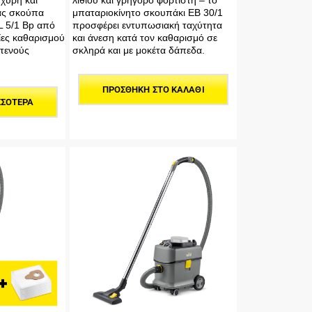
χυρή και
λιθίου και γρήγορο φορτιστή – το
ας σκούπα
μπαταριοκίνητο σκουπάκι EB 30/1
L 5/1 Bp από
προσφέρει εντυπωσιακή ταχύτητα
ίες καθαρισμού
και άνεση κατά τον καθαρισμό σε
στενούς
σκληρά και με μοκέτα δάπεδα.
ΠΡΟΣΘΉΚΗ ΣΤΟ ΚΑΛΆΘΙ
ΣΣΌΤΕΡΑ