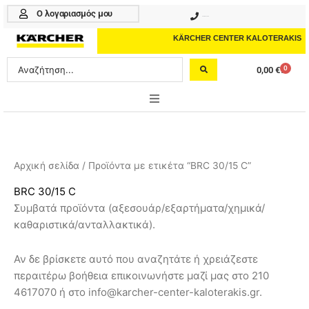
Μετάβαση
Ο λογαριασμός μου
210 4617070
στο
περιεχόμενο
KÄRCHER CENTER KALOTERAKIS
Search
0
0,00
€
Cart
...
ONLINE SHOP
HOME & GARDEN
Αρχική σελίδα
/ Προϊόντα με ετικέτα “BRC 30/15 C”
PROFESSIONAL
BRC 30/15 C
Συμβατά προϊόντα (αξεσουάρ/εξαρτήματα/χημικά/
ΑΞΕΣΟΥΑΡ
καθαριστικά/ανταλλακτικά).
ΚΑΘΑΡΙΣΤΙΚΑ
Αν δε βρίσκετε αυτό που αναζητάτε ή χρειάζεστε
ΥΠΗΡΕΣΙΕΣ-ΝΕΑ-ΛΥΣΕΙΣ
περαιτέρω βοήθεια επικοινωνήστε μαζί μας στο 210
4617070 ή στο info@karcher-center-kaloterakis.gr.