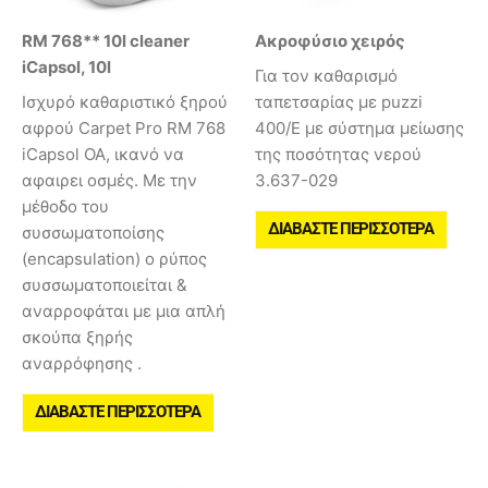
RM 768** 10l cleaner
Ακροφύσιο χειρός
iCapsol, 10l
Για τον καθαρισμό
Ισχυρό καθαριστικό ξηρού
ταπετσαρίας με puzzi
αφρού Carpet Pro RM 768
400/E με σύστημα μείωσης
iCapsol ΟΑ, ικανό να
της ποσότητας νερού
αφαιρει οσμές. Με την
3.637-029
μέθοδο του
ΔΙΑΒΆΣΤΕ ΠΕΡΙΣΣΌΤΕΡΑ
συσσωματοποίσης
(encapsulation) ο ρύπος
συσσωματοποιείται &
αναρροφάται με μια απλή
σκούπα ξηρής
αναρρόφησης .
ΔΙΑΒΆΣΤΕ ΠΕΡΙΣΣΌΤΕΡΑ