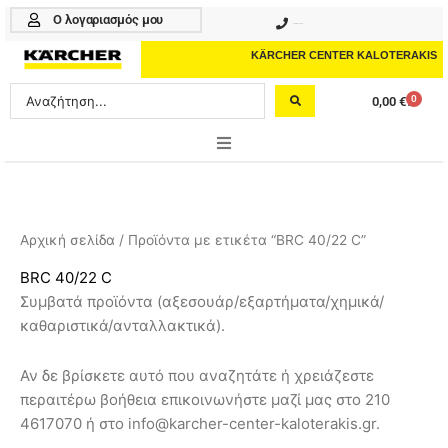
Μετάβαση
Ο λογαριασμός μου
210 4617070
στο
περιεχόμενο
KÄRCHER CENTER KALOTERAKIS
Search
0
0,00
€
Cart
...
ONLINE SHOP
HOME & GARDEN
Αρχική σελίδα
/ Προϊόντα με ετικέτα “BRC 40/22 C”
PROFESSIONAL
BRC 40/22 C
Συμβατά προϊόντα (αξεσουάρ/εξαρτήματα/χημικά/
ΑΞΕΣΟΥΑΡ
καθαριστικά/ανταλλακτικά).
ΚΑΘΑΡΙΣΤΙΚΑ
Αν δε βρίσκετε αυτό που αναζητάτε ή χρειάζεστε
ΥΠΗΡΕΣΙΕΣ-ΝΕΑ-ΛΥΣΕΙΣ
περαιτέρω βοήθεια επικοινωνήστε μαζί μας στο 210
4617070 ή στο info@karcher-center-kaloterakis.gr.