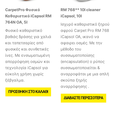
CarpetPro Φυσικό
RM 768** 10l cleaner
Καθαριστικό iCapsol RM
iCapsol, 10l
764N OA, 5l
Ισχυρό καθαριστικό ξηρού
Φυσικό καθαριστικό
αφρού Carpet Pro RM 768
βαθιάς δράσης για χαλιά
iCapsol ΟΑ, ικανό να
και ταπετσαρίες από
αφαιρει οσμές. Με την
φυσικές και συνθετικές
μέθοδο του
ίνες. Με ενσωματωμένη
συσσωματοποίσης
απορρόφηση οσμών και
(encapsulation) ο ρύπος
τεχνολογία iCapsol για
συσσωματοποιείται &
εύκολη χρήση χωρίς
αναρροφάται με μια απλή
ξέβγαλμα.
σκούπα ξηρής
αναρρόφησης .
ΠΡΟΣΘΉΚΗ ΣΤΟ ΚΑΛΆΘΙ
ΔΙΑΒΆΣΤΕ ΠΕΡΙΣΣΌΤΕΡΑ