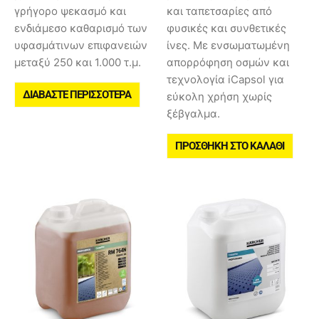
γρήγορο ψεκασμό και
και ταπετσαρίες από
ενδιάμεσο καθαρισμό των
φυσικές και συνθετικές
υφασμάτινων επιφανειών
ίνες. Με ενσωματωμένη
μεταξύ 250 και 1.000 τ.μ.
απορρόφηση οσμών και
τεχνολογία iCapsol για
ΔΙΑΒΆΣΤΕ ΠΕΡΙΣΣΌΤΕΡΑ
εύκολη χρήση χωρίς
ξέβγαλμα.
ΠΡΟΣΘΉΚΗ ΣΤΟ ΚΑΛΆΘΙ