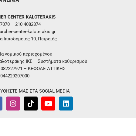
ER CENTER KALOTERAKIS
7070 – 210 4082874
rcher-center-kaloterakis.gr
α Ιπποδαμείας 10, Πειραιάς
ία νομικού περιεχομένου
αλοτεράκης ΙΚΕ – Συστήματα καθαρισμού
. 082227971 – ΚΕΦΟΔΕ ΑΤΤΙΚΗΣ
 044229207000
ΥΘΗΣΤΕ ΜΑΣ ΣΤΑ SOCIAL MEDIA
I
T
Y
L
n
i
o
i
s
k
u
n
t
t
t
k
a
o
u
e
g
k
b
d