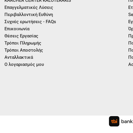
KÄRCHER CENTER KALOTERAKIS
Π
Επαγγελματικές Λύσεις
Ετ
Περιβαλλοντική Ευθύνη
Se
Συχνές ερωτήσεις - FAQs
Εγ
Επικοινωνία
Όρ
Θέσεις Εργασίας
Π
Τρόποι Πληρωμής
Πο
Τρόποι Αποστολής
Πο
Ανταλλακτικά
Πο
Ο λογαριασμός μου
Ασ