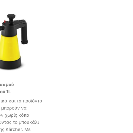
κασμού
ού 1L
ικά και τα προϊόντα
ς μπορούν να
ν χωρίς κόπο
ώντας το μπουκάλι
ης Kärcher. Με