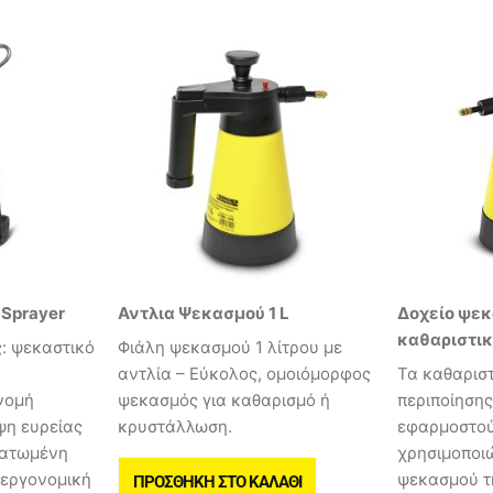
 Sprayer
Αντλια Ψεκασμού 1 L
Δοχείο ψε
καθαριστικ
ς: ψεκαστικό
Φιάλη ψεκασμού 1 λίτρου με
αντλία – Εύκολος, ομοιόμορφος
Τα καθαριστ
νομή
ψεκασμός για καθαρισμό ή
περιποίηση
ψη ευρείας
κρυστάλλωση.
εφαρμοστού
ματωμένη
χρησιμοποι
 εργονομική
ψεκασμού τ
ΠΡΟΣΘΉΚΗ ΣΤΟ ΚΑΛΆΘΙ