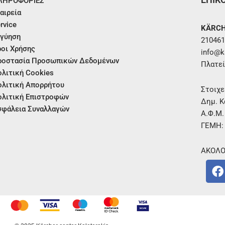
ΛΗΡΟΦΟΡΙΕΣ
αιρεία
rvice
KÄRCH
γύηση
210461
οι Χρήσης
info@ka
ροστασία Προσωπικών Δεδομένων
Πλατεί
λιτική Cookies
λιτική Απορρήτου
Στοιχε
λιτική Επιστροφών
Δημ. Κ
φάλεια Συναλλαγών
Α.Φ.Μ
ΓΕΜΗ:
ΑΚΟΛΟ
F
a
c
e
b
o