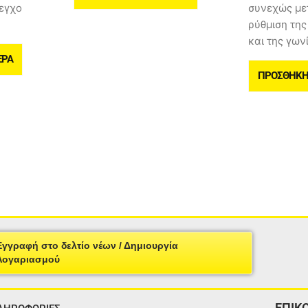
λεγχο
συνεχώς μ
ρύθμιση τη
και της γων
ΕΡΑ
ΠΡΟΣΘΉΚΗ 
Εγγραφή στο δελτίο νέων / Δημιουργία
Λογαριασμού
ΕΠΙΚ