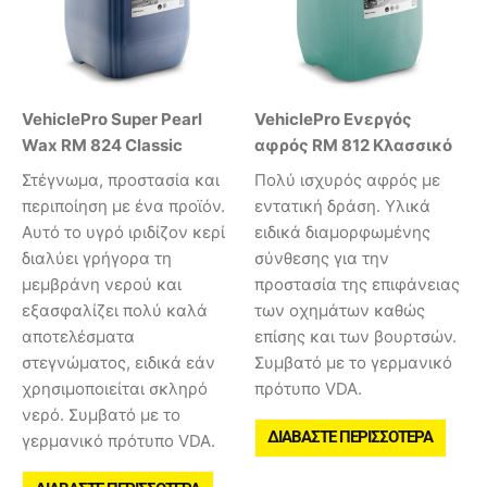
VehiclePro Super Pearl
VehiclePro Ενεργός
Wax RM 824 Classic
αφρός RM 812 Κλασσικό
Στέγνωμα, προστασία και
Πολύ ισχυρός αφρός με
περιποίηση με ένα προϊόν.
εντατική δράση. Υλικά
Αυτό το υγρό ιριδίζον κερί
ειδικά διαμορφωμένης
διαλύει γρήγορα τη
σύνθεσης για την
μεμβράνη νερού και
προστασία της επιφάνειας
εξασφαλίζει πολύ καλά
των οχημάτων καθώς
αποτελέσματα
επίσης και των βουρτσών.
στεγνώματος, ειδικά εάν
Συμβατό με το γερμανικό
χρησιμοποιείται σκληρό
πρότυπο VDA.
νερό. Συμβατό με το
ΔΙΑΒΆΣΤΕ ΠΕΡΙΣΣΌΤΕΡΑ
γερμανικό πρότυπο VDA.