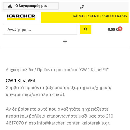
Μετάβαση
Ο λογαριασμός μου
210 4617070
στο
περιεχόμενο
KÄRCHER CENTER KALOTERAKIS
Search
0
0,00
€
Cart
...
ONLINE SHOP
HOME & GARDEN
Αρχική σελίδα
/ Προϊόντα με ετικέτα “CW 1 Klean!Fit”
PROFESSIONAL
CW 1 Klean!Fit
Συμβατά προϊόντα (αξεσουάρ/εξαρτήματα/χημικά/
ΑΞΕΣΟΥΑΡ
καθαριστικά/ανταλλακτικά).
ΚΑΘΑΡΙΣΤΙΚΑ
Αν δε βρίσκετε αυτό που αναζητάτε ή χρειάζεστε
ΥΠΗΡΕΣΙΕΣ-ΝΕΑ-ΛΥΣΕΙΣ
περαιτέρω βοήθεια επικοινωνήστε μαζί μας στο 210
4617070 ή στο info@karcher-center-kaloterakis.gr.