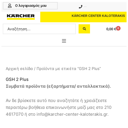
Μετάβαση
Ο λογαριασμός μου
210 4617070
στο
περιεχόμενο
KÄRCHER CENTER KALOTERAKIS
Search
0
0,00
€
Cart
...
ONLINE SHOP
HOME & GARDEN
Αρχική σελίδα
/ Προϊόντα με ετικέτα “GSH 2 Plus”
PROFESSIONAL
GSH 2 Plus
Συμβατά προϊόντα (εξαρτήματα/ ανταλλακτικά).
ΑΞΕΣΟΥΑΡ
Αν δε βρίσκετε αυτό που αναζητάτε ή χρειάζεστε
ΚΑΘΑΡΙΣΤΙΚΑ
περαιτέρω βοήθεια επικοινωνήστε μαζί μας στο 210
ΥΠΗΡΕΣΙΕΣ-ΝΕΑ-ΛΥΣΕΙΣ
4617070 ή στο info@karcher-center-kaloterakis.gr.